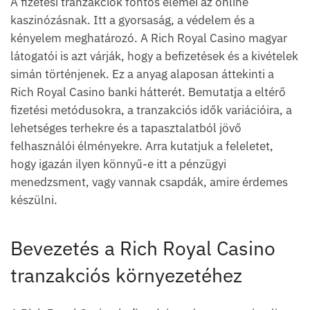
A fizetési tranzakciók fontos elemei az online
kaszinózásnak. Itt a gyorsaság, a védelem és a
kényelem meghatározó. A Rich Royal Casino magyar
látogatói is azt várják, hogy a befizetések és a kivételek
simán történjenek. Ez a anyag alaposan áttekinti a
Rich Royal Casino banki hátterét. Bemutatja a eltérő
fizetési metódusokra, a tranzakciós idők variációira, a
lehetséges terhekre és a tapasztalatból jövő
felhasználói élményekre. Arra kutatjuk a feleletet,
hogy igazán ilyen könnyű-e itt a pénzügyi
menedzsment, vagy vannak csapdák, amire érdemes
készülni.
Bevezetés a Rich Royal Casino
tranzakciós környezetéhez