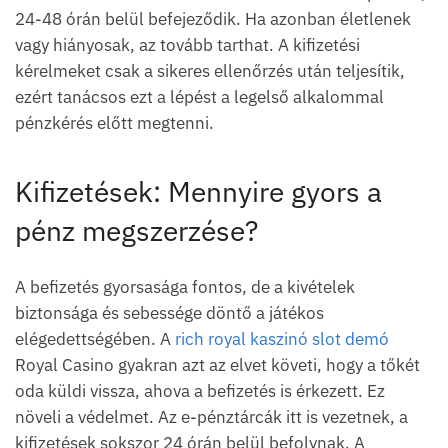
24-48 órán belül befejeződik. Ha azonban életlenek
vagy hiányosak, az tovább tarthat. A kifizetési
kérelmeket csak a sikeres ellenőrzés után teljesítik,
ezért tanácsos ezt a lépést a legelső alkalommal
pénzkérés előtt megtenni.
Kifizetések: Mennyire gyors a
pénz megszerzése?
A befizetés gyorsasága fontos, de a kivételek
biztonsága és sebessége döntő a játékos
elégedettségében. A
rich royal kaszinó slot demó
Royal Casino gyakran azt az elvet követi, hogy a tőkét
oda küldi vissza, ahova a befizetés is érkezett. Ez
növeli a védelmet. Az e-pénztárcák itt is vezetnek, a
kifizetések sokszor 24 órán belül befolynak. A