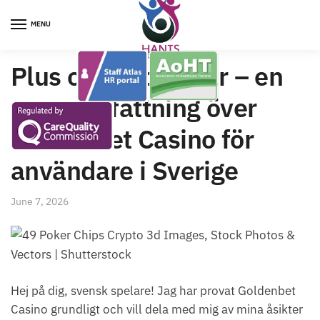
Skip
Skip
to
to
MENU
navigation
content
Plus och nackdelar – en
sammanfattning över
Goldenbet Casino för
användare i Sverige
June 7, 2026
Hej på dig, svensk spelare! Jag har provat Goldenbet
Casino grundligt och vill dela med mig av mina åsikter