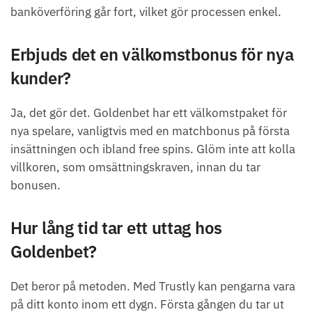
banköverföring går fort, vilket gör processen enkel.
Erbjuds det en välkomstbonus för nya
kunder?
Ja, det gör det. Goldenbet har ett välkomstpaket för
nya spelare, vanligtvis med en matchbonus på första
insättningen och ibland free spins. Glöm inte att kolla
villkoren, som omsättningskraven, innan du tar
bonusen.
Hur lång tid tar ett uttag hos
Goldenbet?
Det beror på metoden. Med Trustly kan pengarna vara
på ditt konto inom ett dygn. Första gången du tar ut