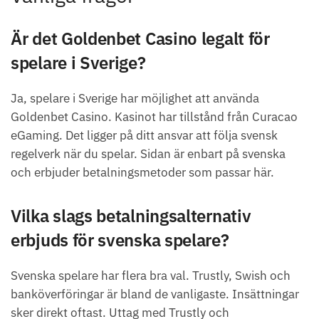
Är det Goldenbet Casino legalt för
spelare i Sverige?
Ja, spelare i Sverige har möjlighet att använda
Goldenbet Casino. Kasinot har tillstånd från Curacao
eGaming. Det ligger på ditt ansvar att följa svensk
regelverk när du spelar. Sidan är enbart på svenska
och erbjuder betalningsmetoder som passar här.
Vilka slags betalningsalternativ
erbjuds för svenska spelare?
Svenska spelare har flera bra val. Trustly, Swish och
banköverföringar är bland de vanligaste. Insättningar
sker direkt oftast. Uttag med Trustly och