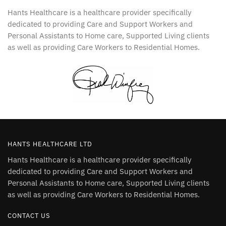
Hants Healthcare is a healthcare provider specifically
dedicated to providing Care and Support Workers and
Personal Assistants to Home care, Supported Living clients
as well as providing Care Workers to Residential Homes.
HANTS HEALTHCARE LTD
Hants Healthcare is a healthcare provider specifically
dedicated to providing Care and Support Workers and
Personal Assistants to Home care, Supported Living clients
as well as providing Care Workers to Residential Homes.
CONTACT US