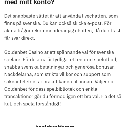
med mitt konto?
Det snabbaste sättet är att använda livechatten, som
finns på svenska. Du kan också skicka e-post. För
akuta frågor rekommenderar jag chatten, då du oftast
får svar direkt.
Goldenbet Casino är ett spännande val för svenska
spelare. Fördelarna är tydliga: ett enormt spelutbud,
snabba svenska betalningar och generösa bonusar.
Nackdelarna, som strikta villkor och support som
saknar telefon, är bra att känna till innan. Väljer du
Goldenbet för dess spelbibliotek och enkla
transaktioner gör du förmodligen ett bra val. Ha det så
kul, och spela förståndigt!
hantshealthcare