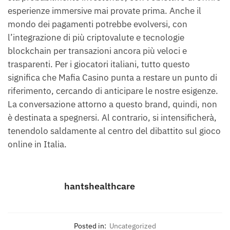
esperienze immersive mai provate prima. Anche il
mondo dei pagamenti potrebbe evolversi, con
l’integrazione di più criptovalute e tecnologie
blockchain per transazioni ancora più veloci e
trasparenti. Per i giocatori italiani, tutto questo
significa che Mafia Casino punta a restare un punto di
riferimento, cercando di anticipare le nostre esigenze.
La conversazione attorno a questo brand, quindi, non
è destinata a spegnersi. Al contrario, si intensificherà,
tenendolo saldamente al centro del dibattito sul gioco
online in Italia.
hantshealthcare
Posted in:
Uncategorized