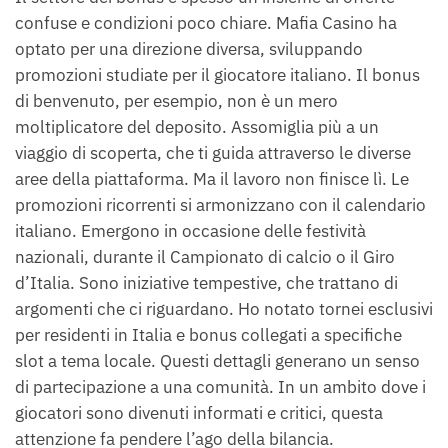
confuse e condizioni poco chiare. Mafia Casino ha
optato per una direzione diversa, sviluppando
promozioni studiate per il giocatore italiano. Il bonus
di benvenuto, per esempio, non è un mero
moltiplicatore del deposito. Assomiglia più a un
viaggio di scoperta, che ti guida attraverso le diverse
aree della piattaforma. Ma il lavoro non finisce lì. Le
promozioni ricorrenti si armonizzano con il calendario
italiano. Emergono in occasione delle festività
nazionali, durante il Campionato di calcio o il Giro
d’Italia. Sono iniziative tempestive, che trattano di
argomenti che ci riguardano. Ho notato tornei esclusivi
per residenti in Italia e bonus collegati a specifiche
slot a tema locale. Questi dettagli generano un senso
di partecipazione a una comunità. In un ambito dove i
giocatori sono divenuti informati e critici, questa
attenzione fa pendere l’ago della bilancia.