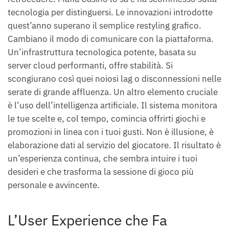
tecnologia per distinguersi. Le innovazioni introdotte
quest’anno superano il semplice restyling grafico.
Cambiano il modo di comunicare con la piattaforma.
Un’infrastruttura tecnologica potente, basata su
server cloud performanti, offre stabilità. Si
scongiurano così quei noiosi lag o disconnessioni nelle
serate di grande affluenza. Un altro elemento cruciale
è l’uso dell’intelligenza artificiale. Il sistema monitora
le tue scelte e, col tempo, comincia offrirti giochi e
promozioni in linea con i tuoi gusti. Non è illusione, è
elaborazione dati al servizio del giocatore. Il risultato è
un’esperienza continua, che sembra intuire i tuoi
desideri e che trasforma la sessione di gioco più
personale e avvincente.
L’User Experience che Fa