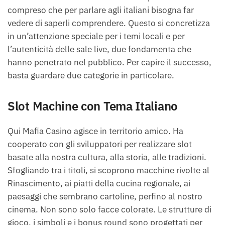
compreso che per parlare agli italiani bisogna far
vedere di saperli comprendere. Questo si concretizza
in un’attenzione speciale per i temi locali e per
l’autenticità delle sale live, due fondamenta che
hanno penetrato nel pubblico. Per capire il successo,
basta guardare due categorie in particolare.
Slot Machine con Tema Italiano
Qui Mafia Casino agisce in territorio amico. Ha
cooperato con gli sviluppatori per realizzare slot
basate alla nostra cultura, alla storia, alle tradizioni.
Sfogliando tra i titoli, si scoprono macchine rivolte al
Rinascimento, ai piatti della cucina regionale, ai
paesaggi che sembrano cartoline, perfino al nostro
cinema. Non sono solo facce colorate. Le strutture di
gioco, i simboli e i bonus round sono progettati per