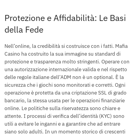
Protezione e Affidabilità: Le Basi
della Fede
Nell’online, la credibilità si costruisce con i fatti. Mafia
Casino ha costruito la sua immagine su standard di
protezione e trasparenza molto stringenti. Operare con
una autorizzazione internazionale valida e nel rispetto
delle regole italiane dell’ADM non è un optional. È la
sicurezza che i giochi sono monitorati e corretti. Ogni
operazione è protetta da una criptazione SSL di grado
bancario, la stessa usata per le operazioni finanziarie
online. Le politiche sulla riservatezza sono chiare e
attente. I processi di verifica dell’identità (KYC) sono
utili a evitare le inganni e a garantire che ad entrare
siano solo adulti. In un momento storico di crescenti