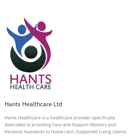
Hants Healthcare Ltd
Hants Healthcare is a healthcare provider specifically
dedicated to providing Care and Support Workers and
Personal Assistants to Home care, Supported Living clients