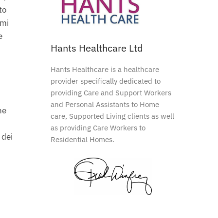
to
emi
e
Hants Healthcare Ltd
Hants Healthcare is a healthcare
provider specifically dedicated to
providing Care and Support Workers
and Personal Assistants to Home
he
care, Supported Living clients as well
as providing Care Workers to
 dei
Residential Homes.