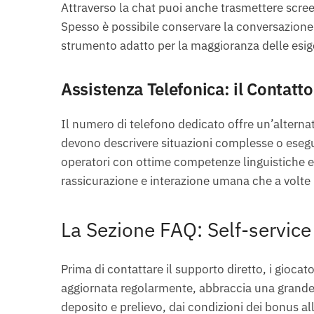
Attraverso la chat puoi anche trasmettere scree
Spesso è possibile conservare la conversazione o
strumento adatto per la maggioranza delle esig
Assistenza Telefonica: il Contat
Il numero di telefono dedicato offre un’alternat
devono descrivere situazioni complesse o esegu
operatori con ottime competenze linguistiche e
rassicurazione e interazione umana che a volte il
La Sezione FAQ: Self-service
Prima di contattare il supporto diretto, i gioca
aggiornata regolarmente, abbraccia una grande va
deposito e prelievo, dai condizioni dei bonus all