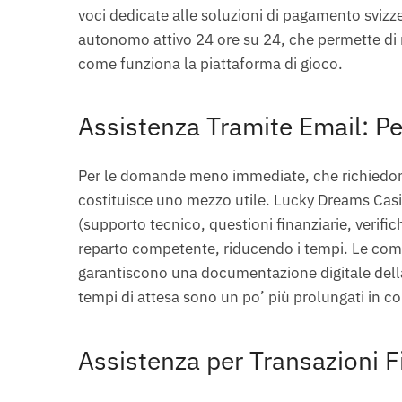
voci dedicate alle soluzioni di pagamento svizze
autonomo attivo 24 ore su 24, che permette di r
come funziona la piattaforma di gioco.
Assistenza Tramite Email: Pe
Per le domande meno immediate, che richiedono l
costituisce uno mezzo utile. Lucky Dreams Casin
(supporto tecnico, questioni finanziarie, verif
reparto competente, riducendo i tempi. Le comu
garantiscono una documentazione digitale della
tempi di attesa sono un po’ più prolungati in con
Assistenza per Transazioni F