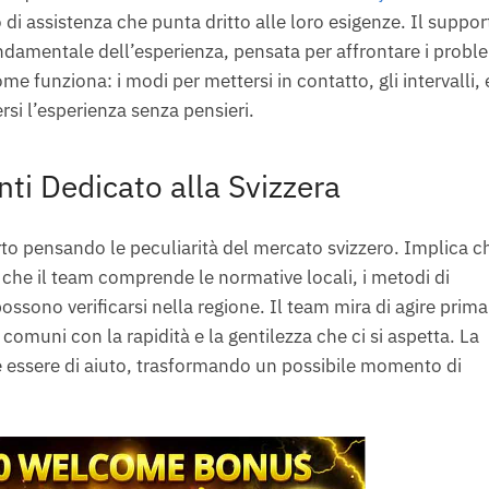
io di assistenza che punta dritto alle loro esigenze. Il suppor
damentale dell’esperienza, pensata per affrontare i probl
me funziona: i modi per mettersi in contatto, gli intervalli, 
rsi l’esperienza senza pensieri.
nti Dedicato alla Svizzera
to pensando le peculiarità del mercato svizzero. Implica c
e che il team comprende le normative locali, i metodi di
ssono verificarsi nella regione. Il team mira di agire prima
comuni con la rapidità e la gentilezza che ci si aspetta. La
be essere di aiuto, trasformando un possibile momento di