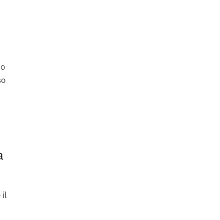
co
so
l
a
il