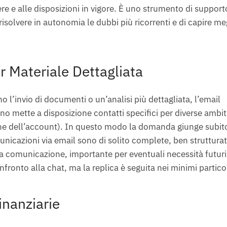
re e alle disposizioni in vigore. È uno strumento di support
isolvere in autonomia le dubbi più ricorrenti e di capire me
r Materiale Dettagliata
’invio di documenti o un’analisi più dettagliata, l’email
o mette a disposizione contatti specifici per diverse ambit
iche dell’account). In questo modo la domanda giunge subit
nicazioni via email sono di solito complete, ben strutturat
 comunicazione, importante per eventuali necessità futuri.
fronto alla chat, ma la replica è seguita nei minimi particol
inanziarie