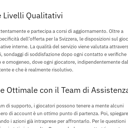
Livelli Qualitativi
ttentamente e partecipa a corsi di aggiornamento. Oltre a
ecificità dell’offerta per la Svizzera, le disposizioni sul gio
tive interne. La qualità del servizio viene valutata attraver
, sondaggi di soddisfazione dopo ogni contatto e verifiche
lto e omogeneo, dove ogni giocatore, indipendentemente da
ente e che è realmente risolutivo.
ne Ottimale con il Team di Assistenz
am di supporto, i giocatori possono tenere a mente alcuni
ero di account è un ottimo punto di partenza. Poi, spiegare 
do i azioni già intraprese per affrontarlo. Per le questioni