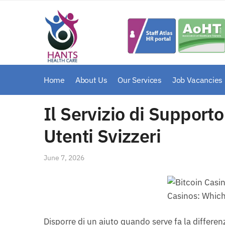
Skip
Skip
to
to
navigation
content
Home
About Us
Our Services
Job Vacancies
Il Servizio di Support
Utenti Svizzeri
June 7, 2026
Disporre di un aiuto quando serve fa la differen