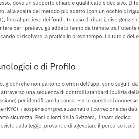
so, dove un supporto chiaro e qualificato è decisivo. Il t
sito, alla scelta del metodo più adatto (con un occhio di rig
fino al prelievo dei fondi. In caso di ritardi, divergenze n
e per i prelievi, gli addetti fanno da tramite tra l’utente e
rcando di risolvere la pratica in breve tempo. La tutela delle
ologici e di Profilo
o, giochi che non partono o errori dell’app, sono seguiti da
 attraverso una sequenza di controlli standard (pulizia dell
ssione) per identificare la causa. Per le questioni connesse
e (KYC), i sospensioni precauzionali o l’correzione dei dati
rto sicurezza. Per i clienti della Svizzera, il team dedica
reviste dalla legge, provando di agevolare il percorso il più