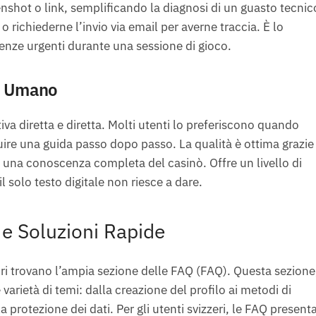
nshot o link, semplificando la diagnosi di un guasto tecnic
 richiederne l’invio via email per averne traccia. È lo
enze urgenti durante una sessione di gioco.
to Umano
iva diretta e diretta. Molti utenti lo preferiscono quando
ire una guida passo dopo passo. La qualità è ottima grazie
 una conoscenza completa del casinò. Offre un livello di
 solo testo digitale non riesce a dare.
 e Soluzioni Rapide
tori trovano l’ampia sezione delle FAQ (FAQ). Questa sezione
rietà di temi: dalla creazione del profilo ai metodi di
a protezione dei dati. Per gli utenti svizzeri, le FAQ presen