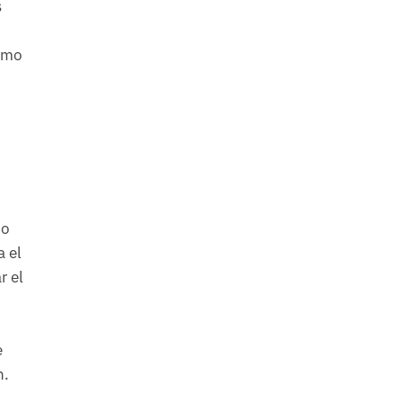
s
como
mo
a el
r el
e
n.