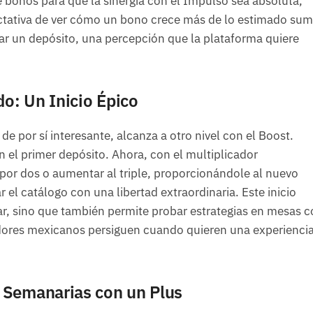
 bonos para que la sinergia con el Impulso sea absoluta,
pectativa de ver cómo un bono crece más de lo estimado su
ar un depósito, una percepción que la plataforma quiere
do: Un Inicio Épico
e por sí interesante, alcanza a otro nivel con el Boost.
el primer depósito. Ahora, con el multiplicador
or dos o aumentar al triple, proporcionándole al nuevo
r el catálogo con una libertad extraordinaria. Este inicio
nar, sino que también permite probar estrategias en mesas 
ores mexicanos persiguen cuando quieren una experienci
 Semanarias con un Plus