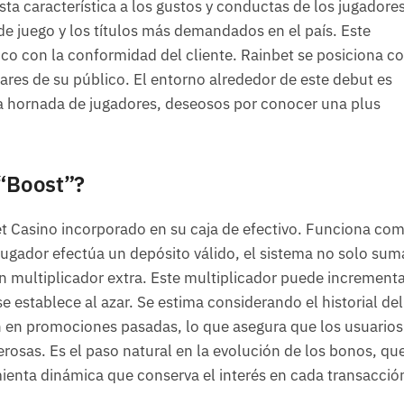
ta característica a los gustos y conductas de los jugadore
e juego y los títulos más demandados en el país. Este
o con la conformidad del cliente. Rainbet se posiciona 
lares de su público. El entorno alrededor de este debut es
a hornada de jugadores, deseosos por conocer una plus
 “Boost”?
et Casino incorporado en su caja de efectivo. Funciona co
ugador efectúa un depósito válido, el sistema no solo sum
n multiplicador extra. Este multiplicador puede incrementa
e establece al azar. Se estima considerando el historial del
n en promociones pasadas, lo que asegura que los usuarios
sas. Es el paso natural en la evolución de los bonos, qu
mienta dinámica que conserva el interés en cada transacció