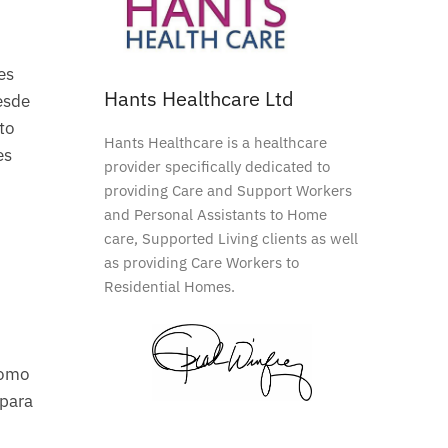
es
Hants Healthcare Ltd
esde
to
Hants Healthcare is a healthcare
es
provider specifically dedicated to
providing Care and Support Workers
and Personal Assistants to Home
care, Supported Living clients as well
as providing Care Workers to
Residential Homes.
como
 para