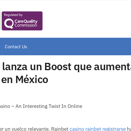
Contact Us
t lanza un Boost que aument
 en México
er un vuelco relevante. Rainbet
casino rainbet registrarse
h