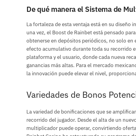
De qué manera el Sistema de Mult
La fortaleza de esta ventaja está en su diseño 
una vez, el Boost de Rainbet está pensado para
obtenerse en depósitos periódicos, no solo en e
efecto acumulativo durante toda su recorrido en
plataforma y el usuario, donde cada nueva rec
ganancias más altas. Para el mercado mexicano
la innovación puede elevar el nivel, proporcio
Variedades de Bonos Potenci
La variedad de bonificaciones que se amplific
recorrido del jugador. Desde el alta de un nuevo
multiplicador puede operar, convirtiendo ofer