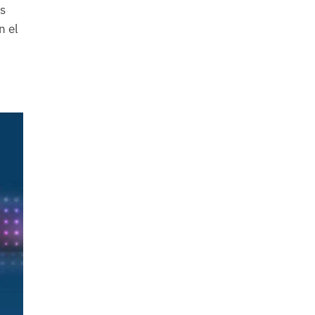
os
n el