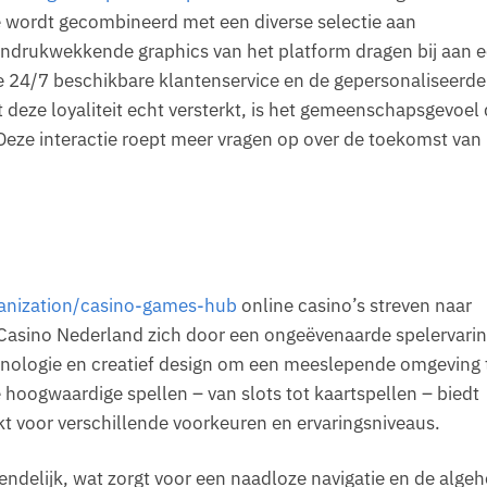
e wordt gecombineerd met een diverse selectie aan
e indrukwekkende graphics van het platform dragen bij aan 
24/7 beschikbare klantenservice en de gepersonaliseerde
deze loyaliteit echt versterkt, is het gemeenschapsgevoel 
Deze interactie roept meer vragen op over de toekomst van
anization/casino-games-hub
online casino’s streven naar
Casino Nederland zich door een ongeëvenaarde spelervarin
hnologie en creatief design om een meeslepende omgeving 
e hoogwaardige spellen – van slots tot kaartspellen – biedt
ikt voor verschillende voorkeuren en ervaringsniveaus.
endelijk, wat zorgt voor een naadloze navigatie en de algeh