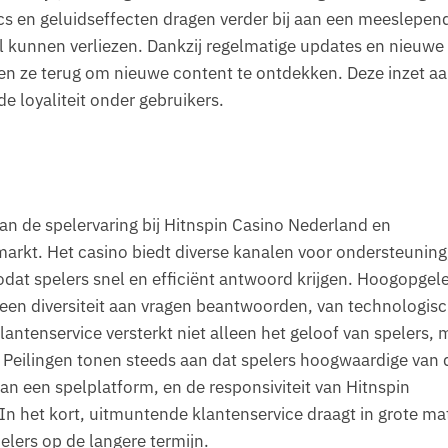
cs en geluidseffecten dragen verder bij aan een meeslepen
el kunnen verliezen. Dankzij regelmatige updates en nieuwe
ren ze terug om nieuwe content te ontdekken. Deze inzet a
de loyaliteit onder gebruikers.
n de spelervaring bij Hitnspin Casino Nederland en
markt. Het casino biedt diverse kanalen voor ondersteuning
odat spelers snel en efficiënt antwoord krijgen. Hoogopgel
een diversiteit aan vragen beantwoorden, van technologis
antenservice versterkt niet alleen het geloof van spelers, 
Peilingen tonen steeds aan dat spelers hoogwaardige van 
van een spelplatform, en de responsiviteit van Hitnspin
. In het kort, uitmuntende klantenservice draagt in grote ma
lers op de langere termijn.