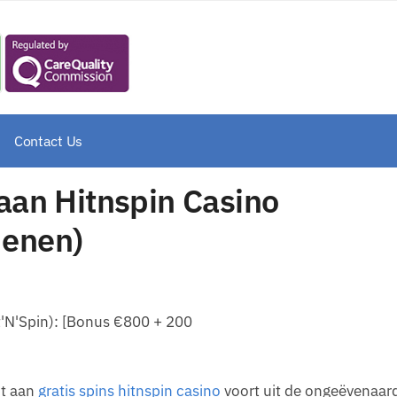
Contact Us
 aan Hitnspin Casino
denen)
it aan
gratis spins hitnspin casino
voort uit de ongeëvenaar