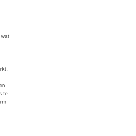
 wat
rkt.
 en
s te
orm