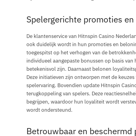
Spelergerichte promoties en
De klantenservice van Hitnspin Casino Nederla
ook duidelijk wordt in hun promoties en beloni
toegespitst op het verhogen van de betrokkenh
individueel aangepaste bonussen op basis van 
betekenisvol zijn. Daarnaast belonen loyaliteit
Deze initiatieven zijn ontworpen met de keuzes
spelervaring. Bovendien update Hitnspin Casin
terugkoppeling van spelers. Deze reactiesnelheid
begrijpen, waardoor hun loyaliteit wordt vers
wordt ondersteund.
Betrouwbaar en beschermd 