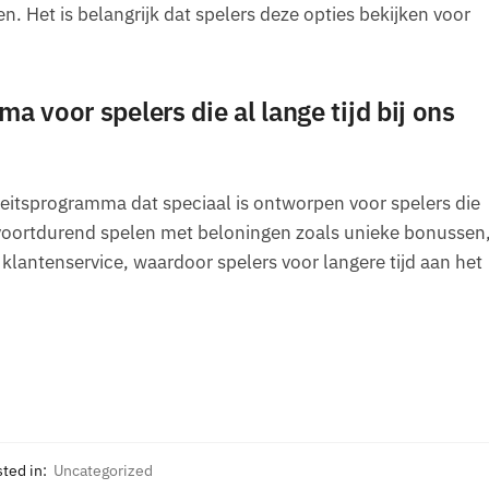
n. Het is belangrijk dat spelers deze opties bekijken voor
a voor spelers die al lange tijd bij ons
iteitsprogramma dat speciaal is ontworpen voor spelers die
oortdurend spelen met beloningen zoals unieke bonussen
lantenservice, waardoor spelers voor langere tijd aan het
ted in:
Uncategorized