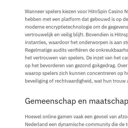
Wanneer spelers kiezen voor HitnSpin Casino N
hebben met een platform dat gebouwd is op dege
moderne encryptietechnologie om de gegevens 
vertrouwelijk en veilig blijft. Bovendien is Hi
instanties, waardoor het onderworpen is aan s
Regelmatige audits verifiëren de onkreukbaarhe
het vertrouwen van spelers. De inzet van het cas
op het bevorderen van gezond gokgedrag. Over h
waarop spelers zich kunnen concentreren op h
beveiliging of rechtvaardigheid, wat hun trouw 
Gemeenschap en maatschappe
Hoewel online gamen vaak een gevoel van afz
Nederland een dynamische community die de total