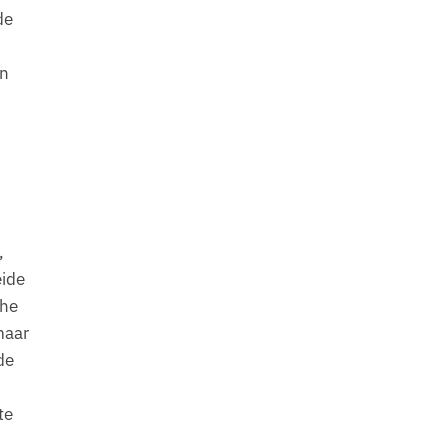
de
an
,
eide
che
maar
de
te