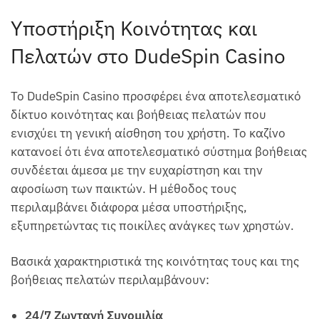
Υποστήριξη Κοινότητας και
Πελατών στο DudeSpin Casino
Το DudeSpin Casino προσφέρει ένα αποτελεσματικό
δίκτυο κοινότητας και βοήθειας πελατών που
ενισχύει τη γενική αίσθηση του χρήστη. Το καζίνο
κατανοεί ότι ένα αποτελεσματικό σύστημα βοήθειας
συνδέεται άμεσα με την ευχαρίστηση και την
αφοσίωση των παικτών. Η μέθοδος τους
περιλαμβάνει διάφορα μέσα υποστήριξης,
εξυπηρετώντας τις ποικίλες ανάγκες των χρηστών.
Βασικά χαρακτηριστικά της κοινότητας τους και της
βοήθειας πελατών περιλαμβάνουν:
24/7 Ζωντανή Συνομιλία