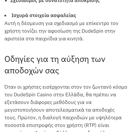
Σχεδιασμός με δυνατότητα απόκρισης
Ισχυρά στοιχεία ασφαλείας
Αυτή η δέσμευση για σχεδιασμό με επίκεντρο τον
χρήστη τονίζει την αφοσίωση της DudeSpin στην
αριστεία στα παιχνίδια για κινητά.
Οδηγίες για τη αύξηση των
αποδοχών σας
Όταν οι χρήστες εισέρχονται στον τον ζωντανό κόσμο
του DudeSpin Casino στην Ελλάδα, θα πρέπει να
εξετάσουν διάφορες μεθόδους για να
μεγιστοποιήσουν αποτελεσματικά τα αποδοχές
τους. Πρώτον, η διαλογή παιχνιδιών με υψηλότερα
ποσοστά επιστροφής στον χρήστη (RTP) είναι