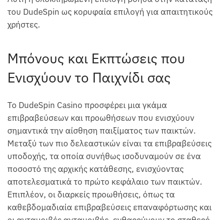
του DudeSpin ως κορυφαία επιλογή για απαιτητικούς
χρήστες.
Μπόνους και Εκπτώσεις που
Ενισχύουν το Παιχνίδι σας
Το DudeSpin Casino προσφέρει μια γκάμα
επιβραβεύσεων και προωθήσεων που ενισχύουν
σημαντικά την αίσθηση παιξίματος των παικτών.
Μεταξύ των πιο δελεαστικών είναι τα επιβραβεύσεις
υποδοχής, τα οποία συνήθως ισοδυναμούν σε ένα
ποσοστό της αρχικής κατάθεσης, ενισχύοντας
αποτελεσματικά το πρώτο κεφάλαιο των παικτών.
Επιπλέον, οι διαρκείς προωθήσεις, όπως τα
καθεβδομαδιαία επιβραβεύσεις επαναφόρτωσης και
οι ανταμοιβές ανταμοιβής, ενθαρρύνουν το σταθερό