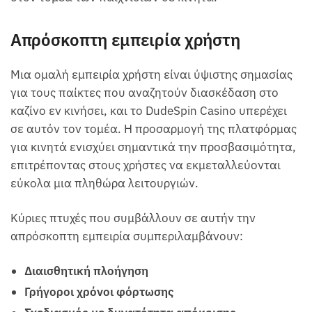
Απρόσκοπτη εμπειρία χρήστη
Μια ομαλή εμπειρία χρήστη είναι ύψιστης σημασίας
για τους παίκτες που αναζητούν διασκέδαση στο
καζίνο εν κινήσει, και το DudeSpin Casino υπερέχει
σε αυτόν τον τομέα. Η προσαρμογή της πλατφόρμας
για κινητά ενισχύει σημαντικά την προσβασιμότητα,
επιτρέποντας στους χρήστες να εκμεταλλεύονται
εύκολα μια πληθώρα λειτουργιών.
Κύριες πτυχές που συμβάλλουν σε αυτήν την
απρόσκοπτη εμπειρία συμπεριλαμβάνουν:
Διαισθητική πλοήγηση
Γρήγοροι χρόνοι φόρτωσης