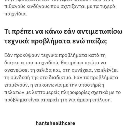
πιθανούς κινδύνους που σχετίζονται με τα τυχερά
παιχνίδια.
Τι πρέπει να κάνω εάν αντιμετωπίσω
τεχνικά προβλήματα ενώ παίζω;
Εάν προκύψουν τεχνικά προβλήματα κατά τη
διάρκεια του παιχνιδιού, θα πρέπει πρώτα να
ανανεώσει τη σελίδα και, στη συνέχεια, να ελέγξει
τη σύνδεσή της στο διαδίκτυο. Εάν τα προβλήματα
επιμένουν, η επικοινωνία με την υποστήριξη
πελατών με λεπτομερείς πληροφορίες σχετικά με το
πρόβλημα είναι απαραίτητη για άμεση επίλυση.
hantshealthcare