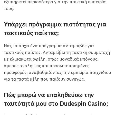
εξυπηρετεί περισσότερο για την παικτική εμπειρία
τους.
Υπάρχει πρόγραμμα πιστότητας για
τακτικούς παίκτες;
Ναι, υπάρχει ένα πρόγραμμα ανταμοιβής για
τακτικούς παίκτες. Ανταμείβει τη τακτική συμμετοχή
με κλιμακωτά οφέλη, όπως μοναδικά μπόνους,
άμεσες αναλήψεις και προσωποποιημένες
προσφορές, αναβαθμίζοντας την εμπειρία παιχνιδιού
για τα πιστά μέλη που παίζουν συνεχώς.
Πώς μπορώ να επαληθεύσω την
ταυτότητά μου στο Dudespin Casino;