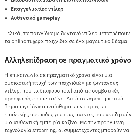
Επαγγελματίες ντίλερ
Αυθεντικό gameplay
Τελικά, τα παιχνίδια με ζωντανό ντίλερ μετατρέπουν
τα online τυχερά παιχνίδια σε ένα μαγευτικό θέαμα.
Αλληλεπίδραση σε πραγματικό χρόνο
Η επικοινωνία σε πραγματικό χρόνο είναι μια
ουσιαστική πτυχή των παιχνιδιών με ζωντανούς
ντίλερ, που τα διαφοροποιεί από τις συμβατικές
προσφορές online καζίνο. Αυτό το χαρακτηριστικό
δημιουργεί ένα συναίσθημα κοινότητας και
εμπλοκής, ουσιώδες για τους παίκτες που αναζητούν
μια αυθεντική εμπειρία καζίνο. Με την προηγμένη
τεχνολογία streaming, οι συμμετέχοντες μπορούν να