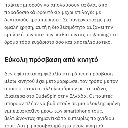
παίκτες μπορούν να απολαύσουν τα όλα, από
παραδοσιακά φρουτάκια μέχρι επιλογές με
ζωντανούς κρουπιέρηδες. Σε συνεργασία με μια
ομαλή χρήση, αυτή η διαθεσιμότητα αυξάνει την
εμπλοκή των παικτών, καθιστώντας το gaming στο
δρόμο τόσο ευχάριστο όσο και αποτελεσματικό.
Εύκολη πρόσβαση από κινητό
Δεν υφίσταται αμφιβολία ότι η άμεση πρόσβαση
μέσω κινητού έχει μεταμορφώσει τον τρόπο με τον
οποίο οι παίκτες αλληλεπιδρούν με τα καζίνο,
ιδιαίτερα στο DudeSpin στην Ελλάδα. Οι παίκτες
μπορούν πλέον να βυθιστούν σε μια ολοκληρωμένη
εμπειρία καζίνο μέσω των smartphone τους,
βελτιώνοντας σημαντικά τα εμπειρίες παιχνιδιού
τους. Αυτή η προσβασιμότητα μέσω κινητού