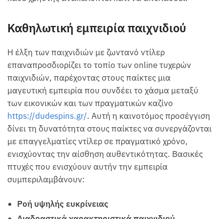
Καθηλωτική εμπειρία παιχνιδιού
Η έλξη των παιχνιδιών με ζωντανό ντίλερ
επαναπροσδιορίζει το τοπίο των online τυχερών
παιχνιδιών, παρέχοντας στους παίκτες μια
μαγευτική εμπειρία που συνδέει το χάσμα μεταξύ
των εικονικών και των πραγματικών καζίνο
https://dudespins.gr/
. Αυτή η καινοτόμος προσέγγιση
δίνει τη δυνατότητα στους παίκτες να συνεργάζονται
με επαγγελματίες ντίλερ σε πραγματικό χρόνο,
ενισχύοντας την αίσθηση αυθεντικότητας. Βασικές
πτυχές που ενισχύουν αυτήν την εμπειρία
συμπεριλαμβάνουν:
Ροή υψηλής ευκρίνειας
Διαδραστικά χαρακτηριστικά παιχνιδιού