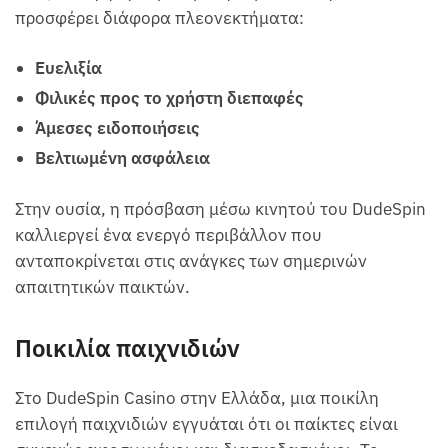
προσφέρει διάφορα πλεονεκτήματα:
Ευελιξία
Φιλικές προς το χρήστη διεπαφές
Άμεσες ειδοποιήσεις
Βελτιωμένη ασφάλεια
Στην ουσία, η πρόσβαση μέσω κινητού του DudeSpin
καλλιεργεί ένα ενεργό περιβάλλον που
ανταποκρίνεται στις ανάγκες των σημερινών
απαιτητικών παικτών.
Ποικιλία παιχνιδιών
Στο DudeSpin Casino στην Ελλάδα, μια ποικίλη
επιλογή παιχνιδιών εγγυάται ότι οι παίκτες είναι