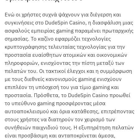
Ενώ οι χρήστες συχνά ψάχνουν για διέγερση και
συγκινήσεις στο DudeSpin Casino, η διασφάλιση μιας
ασφαλούς εμπειρίας gaming παραμένει πρωταρχικής
σημασίας. Το καζίνο εφαρμόζει τεχνολογίες
κρυπτογράφησης τελευταίας τεχνολογίας για την
προστασία ευαίσθητων ατομικών και οικονομικών
πληροφοριών, ενισχύοντας την πίστη μεταξύ των
πελατών του. Οι τακτικοί έλεγχοι και η συμμόρφωση
με τους διεθνείς κανονισμούς gaming ενισχύουν
επιπλέον τη υπόσχεσή του για τίμιο gaming και
προστασία. Πρόσθετα, το DudeSpin Casino προωθεί
το υπεύθυνο gaming προσφέροντας μέσα
αυτοαποκλεισμού και όρια κατάθεσης, επιτρέποντας
στους χρήστες να διατηρούν τον χειρισμό των
συνήθειών παιχνιδιού τους. Η εξυπηρέτηση πελατών
είναι προσβάσιμη και ανταποκρίνεται άμεσα,