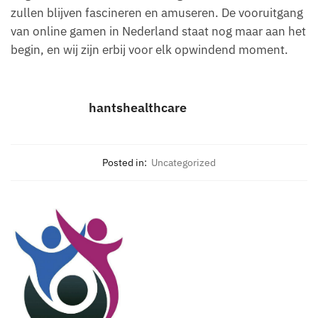
zullen blijven fascineren en amuseren. De vooruitgang
van online gamen in Nederland staat nog maar aan het
begin, en wij zijn erbij voor elk opwindend moment.
hantshealthcare
Posted in:
Uncategorized