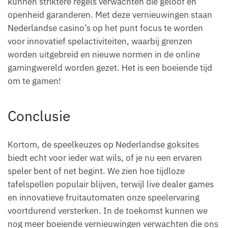
kunnen striktere regels verwachten die geloof en
openheid garanderen. Met deze vernieuwingen staan
Nederlandse casino’s op het punt focus te worden
voor innovatief spelactiviteiten, waarbij grenzen
worden uitgebreid en nieuwe normen in de online
gamingwereld worden gezet. Het is een boeiende tijd
om te gamen!
Conclusie
Kortom, de speelkeuzes op Nederlandse goksites
biedt echt voor ieder wat wils, of je nu een ervaren
speler bent of net begint. We zien hoe tijdloze
tafelspellen populair blijven, terwijl live dealer games
en innovatieve fruitautomaten onze speelervaring
voortdurend versterken. In de toekomst kunnen we
nog meer boeiende vernieuwingen verwachten die ons