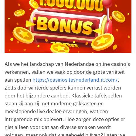
Als we het landschap van Nederlandse online casino’s
verkennen, vallen we vaak op door de grote variëteit
aan spellen
https://casinositesnederland.it.com/
.
Zelfs doorwinterde spelers kunnen verrast worden
door het bijzondere aanbod. Klassieke tafelspellen
staan zij aan zij met moderne gokkasten en
meeslepende live dealer-ervaringen, wat een
intrigerende mix oplevert. Hoe zorgen deze opties er
niet alleen voor dat aan diverse smaken wordt
voldaan, maar ook dat we geboeid blijven? Laten we