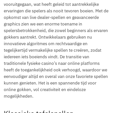
vooruitgegaan, wat heeft geleid tot aantrekkelijke
ervaringen die spelers als nooit tevoren boeien. Met de
opkomst van live dealer-spellen en geavanceerde
graphics zien we een enorme toename in
spelersbetrokkenheid, die zowel beginners als ervaren
gokkers aantrekt. Ontwikkelaars gebruiken nu
innovatieve algoritmes om rechtvaardige en
tegelijkertijd vermakelijke spellen te creëren, zodat
iedereen iets boeiends vindt. De transitie van
traditionele fysieke casino’s naar online platforms
heeft de toegankelijkheid ook verhoogd, waardoor we
eenvoudiger altijd en overal van onze favoriete spellen
kunnen genieten. Het is een spannende tijd voor
online gokken, vol creativiteit en eindeloze
mogelijkheden.