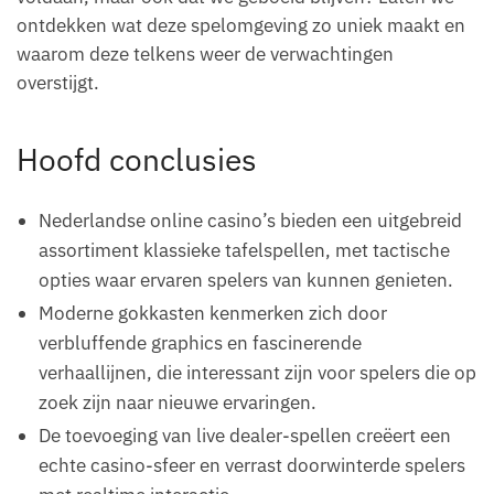
ontdekken wat deze spelomgeving zo uniek maakt en
waarom deze telkens weer de verwachtingen
overstijgt.
Hoofd conclusies
Nederlandse online casino’s bieden een uitgebreid
assortiment klassieke tafelspellen, met tactische
opties waar ervaren spelers van kunnen genieten.
Moderne gokkasten kenmerken zich door
verbluffende graphics en fascinerende
verhaallijnen, die interessant zijn voor spelers die op
zoek zijn naar nieuwe ervaringen.
De toevoeging van live dealer-spellen creëert een
echte casino-sfeer en verrast doorwinterde spelers