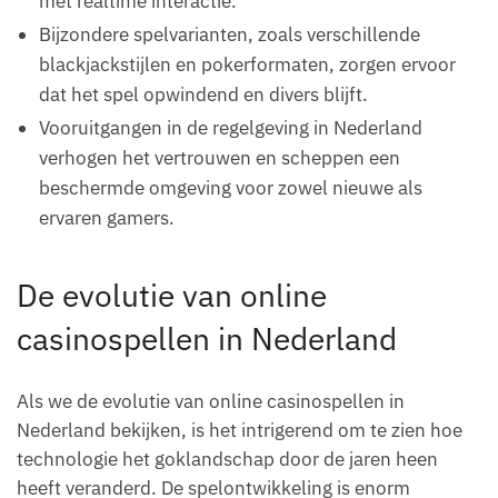
met realtime interactie.
Bijzondere spelvarianten, zoals verschillende
blackjackstijlen en pokerformaten, zorgen ervoor
dat het spel opwindend en divers blijft.
Vooruitgangen in de regelgeving in Nederland
verhogen het vertrouwen en scheppen een
beschermde omgeving voor zowel nieuwe als
ervaren gamers.
De evolutie van online
casinospellen in Nederland
Als we de evolutie van online casinospellen in
Nederland bekijken, is het intrigerend om te zien hoe
technologie het goklandschap door de jaren heen
heeft veranderd. De spelontwikkeling is enorm