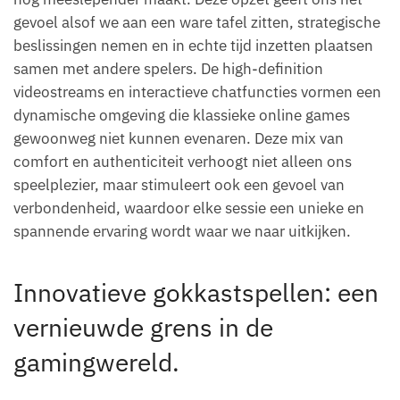
gevoel alsof we aan een ware tafel zitten, strategische
beslissingen nemen en in echte tijd inzetten plaatsen
samen met andere spelers. De high-definition
videostreams en interactieve chatfuncties vormen een
dynamische omgeving die klassieke online games
gewoonweg niet kunnen evenaren. Deze mix van
comfort en authenticiteit verhoogt niet alleen ons
speelplezier, maar stimuleert ook een gevoel van
verbondenheid, waardoor elke sessie een unieke en
spannende ervaring wordt waar we naar uitkijken.
Innovatieve gokkastspellen: een
vernieuwde grens in de
gamingwereld.