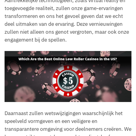
Aantrekkelijke technologieën, zoals virtual reality en
toegevoegde realiteit, zullen onze game-ervaringen
transformeren en ons het gevoel geven dat we echt
deel uitmaken van de ervaring. Deze vernieuwingen
zullen niet alleen ons genot vergroten, maar ook onze
engagement bij de spellen.
Daarnaast zullen wetswijzigingen waarschijnlijk het
speelveld vormgeven en een veiligere en
transparantere omgeving voor deelnemers creëren. We