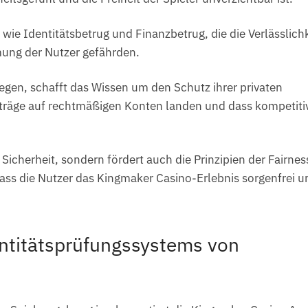
wie Identitätsbetrug und Finanzbetrug, die die Verlässlich
mung der Nutzer gefährden.
 legen, schafft das Wissen um den Schutz ihrer privaten
Erträge auf rechtmäßigen Konten landen und dass kompetiti
 Sicherheit, sondern fördert auch die Prinzipien der Fairnes
ss die Nutzer das Kingmaker Casino-Erlebnis sorgenfrei u
entitätsprüfungssystems von