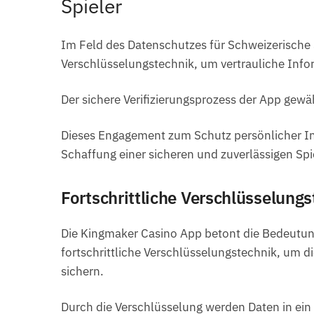
Spieler
Im Feld des Datenschutzes für Schweizerische 
Verschlüsselungstechnik, um vertrauliche Info
Der sichere Verifizierungsprozess der App gewä
Dieses Engagement zum Schutz persönlicher In
Schaffung einer sicheren und zuverlässigen S
Fortschrittliche Verschlüsselung
Die Kingmaker Casino App betont die Bedeutun
fortschrittliche Verschlüsselungstechnik, um d
sichern.
Durch die Verschlüsselung werden Daten in ei