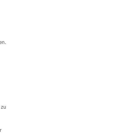
en.
 zu
r