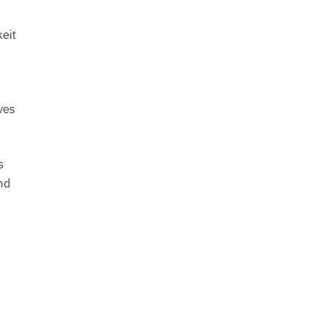
keit
ves
s
nd