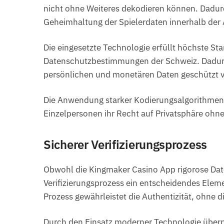
nicht ohne Weiteres dekodieren können. Dadurc
Geheimhaltung der Spielerdaten innerhalb der 
Die eingesetzte Technologie erfüllt höchste St
Datenschutzbestimmungen der Schweiz. Dadurch
persönlichen und monetären Daten geschützt v
Die Anwendung starker Kodierungsalgorithmen ge
Einzelpersonen ihr Recht auf Privatsphäre o
Sicherer Verifizierungsprozess
Obwohl die Kingmaker Casino App rigorose Da
Verifizierungsprozess ein entscheidendes Eleme
Prozess gewährleistet die Authentizität, ohne 
Durch den Einsatz moderner Technologie überpr