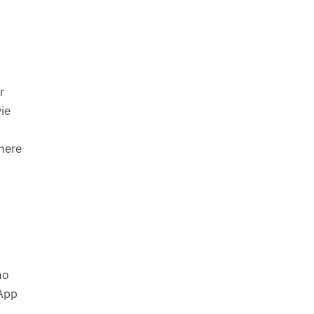
r
ie
chere
no
 App