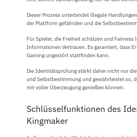
Dieser Prozess unterbindet illegale Handlungen 
der Plattform gefährden und die Selbstbestim
Für Spieler, die Freiheit schätzen und Fairness
Informationen Vertrauen. Es garantiert, dass 
Gaming ungestört stattfinden kann.
Die Identitätsprüfung stärkt daher nicht nur die
und Selbstbestimmung und gewährleistet so, da
mit voller Überzeugung genießen können.
Schlüsselfunktionen des Id
Kingmaker