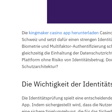
Die
kingmaker casino app herunterladen
Casino 
Schweiz und setzt dafür einen strengen Identit
Biometrie und Multifaktor-Authentifizierung sc
gleichzeitig die Einhaltung der Datenschutzrich
Plattform ohne Risiko von Identitätsbetrug. Do
Schutzarchitektur?
Die Wichtigkeit der Identitä
Die Identitätsprüfung spielt eine entscheidende
App. Indem sichergestellt wird, dass die Nutzer 
eine sichere Spielumgebung, die für das Sicherhe