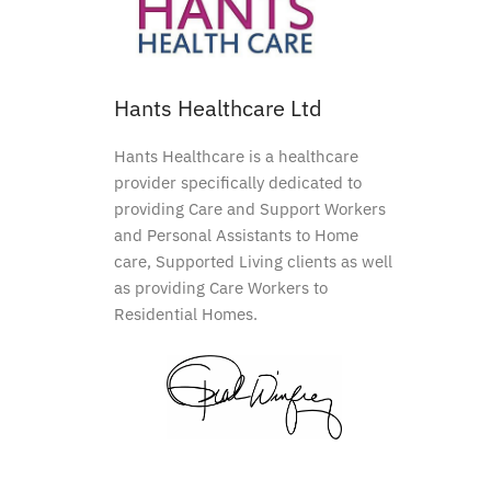
Hants Healthcare Ltd
Hants Healthcare is a healthcare
provider specifically dedicated to
providing Care and Support Workers
and Personal Assistants to Home
care, Supported Living clients as well
as providing Care Workers to
Residential Homes.