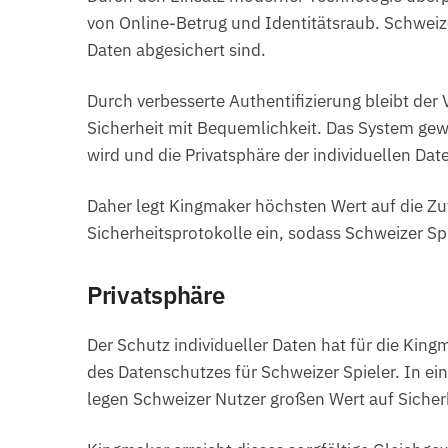
von Online-Betrug und Identitätsraub. Schweizer
Daten abgesichert sind.
Durch verbesserte Authentifizierung bleibt der
Sicherheit mit Bequemlichkeit. Das System gewä
wird und die Privatsphäre der individuellen Date
Daher legt Kingmaker höchsten Wert auf die Zufr
Sicherheitsprotokolle ein, sodass Schweizer S
Privatsphäre
Der Schutz individueller Daten hat für die Kin
des Datenschutzes für Schweizer Spieler. In ein
legen Schweizer Nutzer großen Wert auf Sicherh