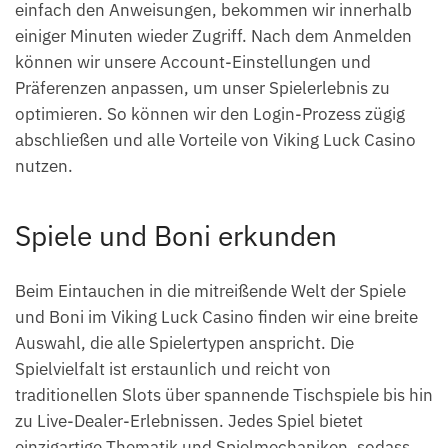
einfach den Anweisungen, bekommen wir innerhalb
einiger Minuten wieder Zugriff. Nach dem Anmelden
können wir unsere Account-Einstellungen und
Präferenzen anpassen, um unser Spielerlebnis zu
optimieren. So können wir den Login-Prozess zügig
abschließen und alle Vorteile von Viking Luck Casino
nutzen.
Spiele und Boni erkunden
Beim Eintauchen in die mitreißende Welt der Spiele
und Boni im Viking Luck Casino finden wir eine breite
Auswahl, die alle Spielertypen anspricht. Die
Spielvielfalt ist erstaunlich und reicht von
traditionellen Slots über spannende Tischspiele bis hin
zu Live-Dealer-Erlebnissen. Jedes Spiel bietet
einzigartige Thematik und Spielmechaniken, sodass