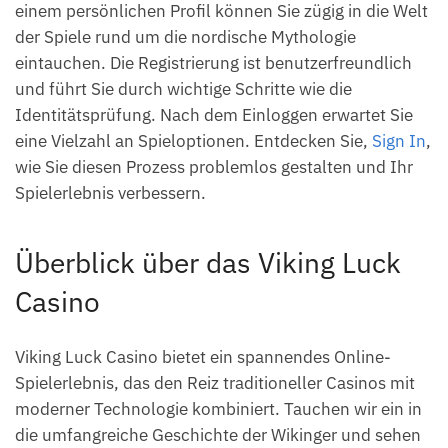
einem persönlichen Profil können Sie zügig in die Welt
der Spiele rund um die nordische Mythologie
eintauchen. Die Registrierung ist benutzerfreundlich
und führt Sie durch wichtige Schritte wie die
Identitätsprüfung. Nach dem Einloggen erwartet Sie
eine Vielzahl an Spieloptionen. Entdecken Sie,
Sign In
,
wie Sie diesen Prozess problemlos gestalten und Ihr
Spielerlebnis verbessern.
Überblick über das Viking Luck
Casino
Viking Luck Casino bietet ein spannendes Online-
Spielerlebnis, das den Reiz traditioneller Casinos mit
moderner Technologie kombiniert. Tauchen wir ein in
die umfangreiche Geschichte der Wikinger und sehen