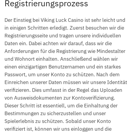
Registrierungsprozess
Der Einstieg bei Viking Luck Casino ist sehr leicht und
in einigen Schritten erledigt. Zuerst besuchen wir die
Registrierungsseite und tragen unsere individuellen
Daten ein. Dabei achten wir darauf, dass wir die
Anforderungen für die Registrierung wie Mindestalter
und Wohnort einhalten. Anschließend wählen wir
einen einzigartigen Benutzernamen und ein starkes
Passwort, um unser Konto zu schützen. Nach dem
Einreichen unserer Daten müssen wir unsere Identität
verifizieren. Dies umfasst in der Regel das Uploaden
von Ausweisdokumenten zur Kontoverifizierung.
Dieser Schritt ist essentiell, um die Einhaltung der
Bestimmungen zu sicherzustellen und unser
Spielerlebnis zu schützen. Sobald unser Konto
verifiziert ist, können wir uns einloggen und die