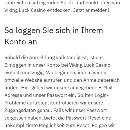
zahlreichen aufregenden Spiele und Funktionen von
Viking Luck Casino entdecken. Jetzt anmelden!
So loggen Sie sich in Ihrem
Konto an
Sobald die Anmeldung vollständig ist, ist das
Einloggen in unser Konto bei Viking Luck Casino
einfach und zügig. Wir beginnen, indem wir die
offizielle Website aufrufen und den Anmeldebereich
finden. Hier geben wir unsere angegebene E-Mail-
Adresse und unser Passwort ein. Sollten Login-
Probleme auftreten, kontrollieren wir unsere
Zugangsdaten genau. Falls wir unser Passwort
vergessen haben, bietet die Passwort-Reset eine
unkomplizierte Möglichkeit zum Reset. Folgen wir