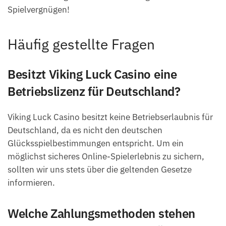
Spielvergnügen!
Häufig gestellte Fragen
Besitzt Viking Luck Casino eine
Betriebslizenz für Deutschland?
Viking Luck Casino besitzt keine Betriebserlaubnis für
Deutschland, da es nicht den deutschen
Glücksspielbestimmungen entspricht. Um ein
möglichst sicheres Online-Spielerlebnis zu sichern,
sollten wir uns stets über die geltenden Gesetze
informieren.
Welche Zahlungsmethoden stehen