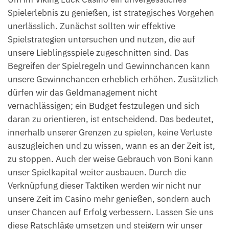
Spielerlebnis zu genießen, ist strategisches Vorgehen
unerlässlich. Zunächst sollten wir effektive
Spielstrategien untersuchen und nutzen, die auf
unsere Lieblingsspiele zugeschnitten sind. Das
Begreifen der Spielregeln und Gewinnchancen kann
unsere Gewinnchancen erheblich erhöhen. Zusätzlich
dürfen wir das Geldmanagement nicht
vernachlässigen; ein Budget festzulegen und sich
daran zu orientieren, ist entscheidend. Das bedeutet,
innerhalb unserer Grenzen zu spielen, keine Verluste
auszugleichen und zu wissen, wann es an der Zeit ist,
zu stoppen. Auch der weise Gebrauch von Boni kann
unser Spielkapital weiter ausbauen. Durch die
Verknüpfung dieser Taktiken werden wir nicht nur
unsere Zeit im Casino mehr genießen, sondern auch
unser Chancen auf Erfolg verbessern. Lassen Sie uns
diese Ratschläge umsetzen und steigern wir unser