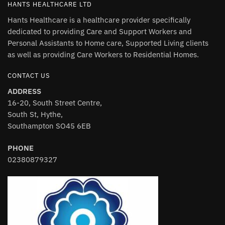
HANTS HEALTHCARE LTD
Hants Healthcare is a healthcare provider specifically
dedicated to providing Care and Support Workers and
Personal Assistants to Home care, Supported Living clients
as well as providing Care Workers to Residential Homes.
CONTACT US
ADDRESS
16-20, South Street Centre,
South St, Hythe,
Southampton SO45 6EB
PHONE
02380879327