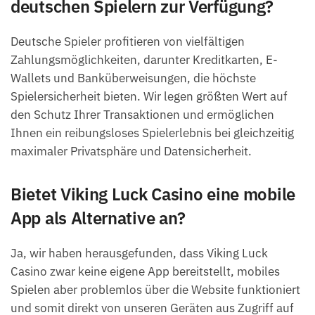
deutschen Spielern zur Verfügung?
Deutsche Spieler profitieren von vielfältigen
Zahlungsmöglichkeiten, darunter Kreditkarten, E-
Wallets und Banküberweisungen, die höchste
Spielersicherheit bieten. Wir legen größten Wert auf
den Schutz Ihrer Transaktionen und ermöglichen
Ihnen ein reibungsloses Spielerlebnis bei gleichzeitig
maximaler Privatsphäre und Datensicherheit.
Bietet Viking Luck Casino eine mobile
App als Alternative an?
Ja, wir haben herausgefunden, dass Viking Luck
Casino zwar keine eigene App bereitstellt, mobiles
Spielen aber problemlos über die Website funktioniert
und somit direkt von unseren Geräten aus Zugriff auf