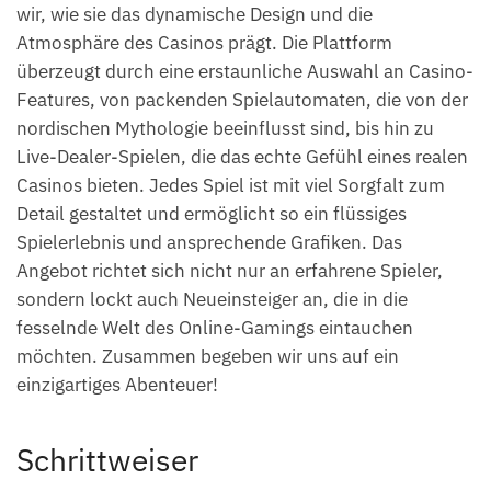
wir, wie sie das dynamische Design und die
Atmosphäre des Casinos prägt. Die Plattform
überzeugt durch eine erstaunliche Auswahl an Casino-
Features, von packenden Spielautomaten, die von der
nordischen Mythologie beeinflusst sind, bis hin zu
Live-Dealer-Spielen, die das echte Gefühl eines realen
Casinos bieten. Jedes Spiel ist mit viel Sorgfalt zum
Detail gestaltet und ermöglicht so ein flüssiges
Spielerlebnis und ansprechende Grafiken. Das
Angebot richtet sich nicht nur an erfahrene Spieler,
sondern lockt auch Neueinsteiger an, die in die
fesselnde Welt des Online-Gamings eintauchen
möchten. Zusammen begeben wir uns auf ein
einzigartiges Abenteuer!
Schrittweiser