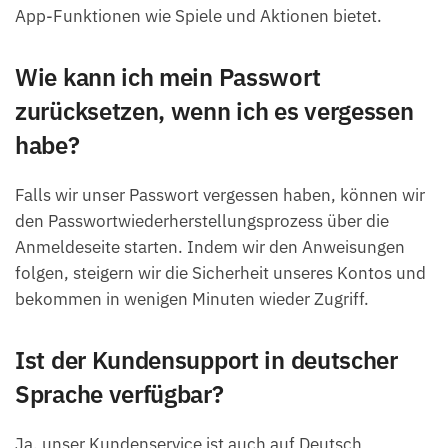
App-Funktionen wie Spiele und Aktionen bietet.
Wie kann ich mein Passwort
zurücksetzen, wenn ich es vergessen
habe?
Falls wir unser Passwort vergessen haben, können wir
den Passwortwiederherstellungsprozess über die
Anmeldeseite starten. Indem wir den Anweisungen
folgen, steigern wir die Sicherheit unseres Kontos und
bekommen in wenigen Minuten wieder Zugriff.
Ist der Kundensupport in deutscher
Sprache verfügbar?
Ja, unser Kundenservice ist auch auf Deutsch