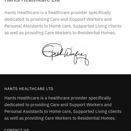
Hants Healthcare is a healthcare provider specifically
dedicated to providing Care and Support Workers and
Personal Assistants to Home care, Supported Living clients
as well as providing Care Workers to Residential Homes.
HANTS HEALTHCARE LTD
Hants Healthcare is a healthcare provider specifically
dedicated to providing Care and Support Workers and
Personal Assistants to Home care, Supported Living clients
as well as providing Care Workers to Residential Homes.
CONTACT US