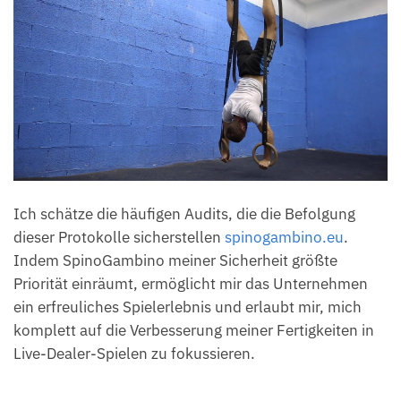
Ich schätze die häufigen Audits, die die Befolgung
dieser Protokolle sicherstellen
spinogambino.eu
.
Indem SpinoGambino meiner Sicherheit größte
Priorität einräumt, ermöglicht mir das Unternehmen
ein erfreuliches Spielerlebnis und erlaubt mir, mich
komplett auf die Verbesserung meiner Fertigkeiten in
Live-Dealer-Spielen zu fokussieren.