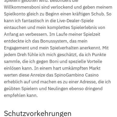
Spielern geboten wird. Besonders die
Willkommensboni sind verlockend und geben meinem
Spielkonto gleich zu Beginn einen kräftigen Schub. So
kann ich fantastisch in die Live-Dealer-Spiele
eintauchen und mein komplettes Spielerlebnis von
Anfang an verbessern. Im Laufe meiner Spielzeit
entdeckte ich das Bonussystem, das mein
Engagement und mein Spielverhalten anerkennt. Mit
jedem Dreh fühle ich mich geschätzt, da ich Punkte
sammle, die ich gegen Boni und spezielle Vorteile
einlösen kann. In einem hart umkämpften Markt
werten diese Anreize das SpinoGambino Casino
erheblich auf und machen es zu einer Adresse, die ich
geübten Spielern und Neulingen ebenso dringend
empfehlen kann.
Schutzvorkehrungen