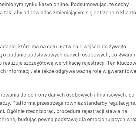
pełnionym rynku kasyn online. Podsumowując, te cechy
na tak, aby odpowiadać zmieniającym się potrzebom klient
 zadanie, które ma na celu ułatwienie wejścia do żywego
 są o podanie podstawowych danych osobowych, co gwaran
realizuje szczegółową weryfikację rejestracji. Ten kluczo
ych informacji, ale także odgrywa ważną rolę w gwarantow
frowania do ochrony danych osobowych i finansowych, co
czy. Platforma przestrzega również standardy regulacyjne
 Ogólnie rzecz biorąc, procedura rejestracji stawia na
 ochronę, budując pewną podstawę dla emocjonujących wra