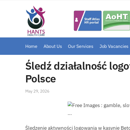
Skip
Skip
to
to
navigation
content
Home
About Us
Our Services
Job Vacancies
Śledź działalność log
Polsce
May 29, 2026
Śledzenie aktywności logowania w kasynie Beto