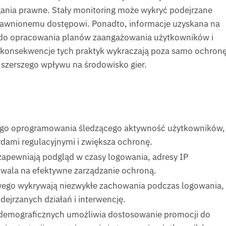
ania prawne. Stały monitoring może wykryć podejrzane
awnionemu dostępowi. Ponadto, informacje uzyskana na
do opracowania planów zaangażowania użytkowników i
konsekwencje tych praktyk wykraczają poza samo ochronę
h szerszego wpływu na środowisko gier.
nego oprogramowania śledzącego aktywność użytkowników,
dami regulacyjnymi i zwiększa ochronę.
zapewniają podgląd w czasy logowania, adresy IP
zwala na efektywne zarządzanie ochroną.
go wykrywają niezwykłe zachowania podczas logowania,
ejrzanych działań i interwencję.
emograficznych umożliwia dostosowanie promocji do