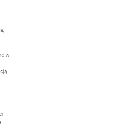
a,
ne w
cją
ci
e