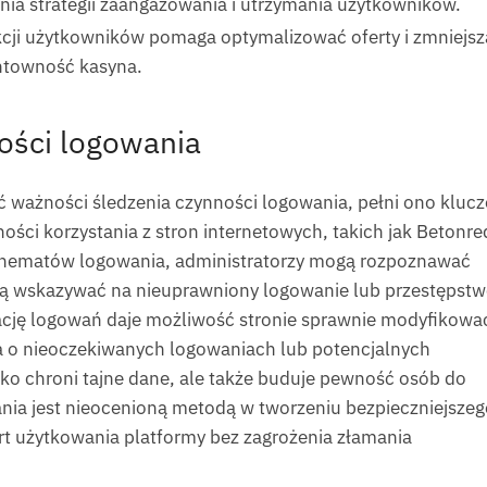
ia strategii zaangażowania i utrzymania użytkowników.
akcji użytkowników pomaga optymalizować oferty i zmniejs
entowność kasyna.
ności logowania
 ważności śledzenia czynności logowania, pełni ono kluc
ści korzystania z stron internetowych, takich jak Betonre
chematów logowania, administratorzy mogą rozpoznawać
gą wskazywać na nieuprawniony logowanie lub przestępstw
ację logowań daje możliwość stronie sprawnie modyfikowa
a o nieoczekiwanych logowaniach lub potencjalnych
lko chroni tajne dane, ale także buduje pewność osób do
nia jest nieocenioną metodą w tworzeniu bezpieczniejszeg
t użytkowania platformy bez zagrożenia złamania