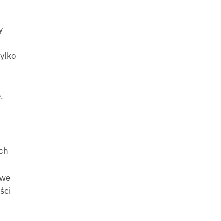
ą
y
tylko
.
ach
owe
ści