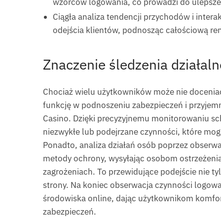
wzorców logowania, co prowadzi do ulepszen
Ciągła analiza tendencji przychodów i inter
odejścia klientów, podnosząc całościową r
Znaczenie śledzenia działal
Chociaż wielu użytkowników może nie doceniać
funkcję w podnoszeniu zabezpieczeń i przyjemno
Casino. Dzięki precyzyjnemu monitorowaniu s
niezwykłe lub podejrzane czynności, które mo
Ponadto, analiza działań osób poprzez obserw
metody ochrony, wysyłając osobom ostrzeżeni
zagrożeniach. To przewidujące podejście nie ty
strony. Na koniec obserwacja czynności logowa
środowiska online, dając użytkownikom komfor
zabezpieczeń.