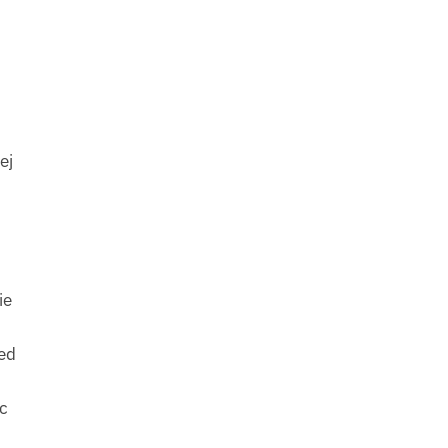
ej
ie
ed
ąc