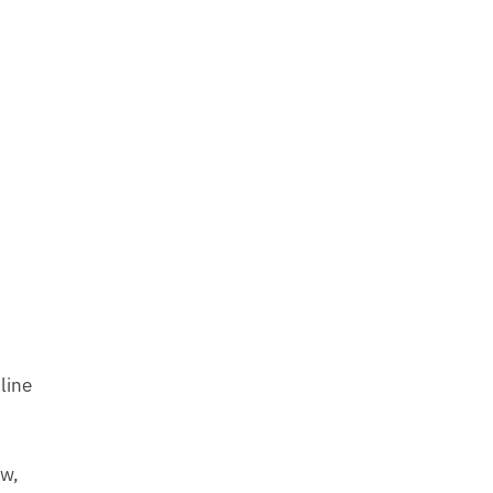
line
ów,