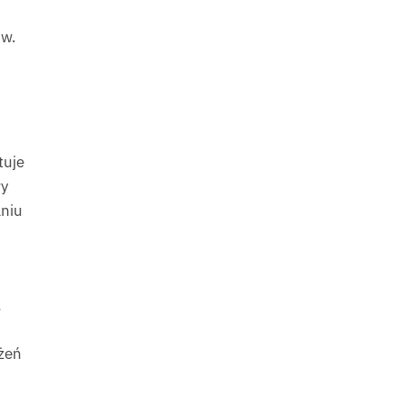
ów.
tuje
wy
aniu
,
żeń