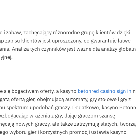
ji zabaw, zachęcający różnorodne grupę klientów dzięki
 zapisu klientów jest uproszczony, co gwarantuje łatwe
ania. Analiza tych czynników jest ważne dla analizy globaln
yjnej.
je się bogactwem oferty, a kasyno
betonred casino sign in
n
atą ofertą gier, obejmującą automaty, gry stołowe i gry z
iemu spektrum upodobań graczy. Dodatkowo, kasyno Betonr
 wzbogacając wrażenia z gry, dając graczom szansę
hęcają nowych graczy, ale także zatrzymują stałych, tworz
ego wyboru gier i korzystnych promocji ustawia kasyno