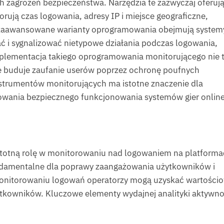
 zagrożeń bezpieczeństwa. Narzędzia te zazwyczaj oferuj
rują czas logowania, adresy IP i miejsce geograficzne,
zaawansowane warianty oprogramowania obejmują system
ać i sygnalizować nietypowe działania podczas logowania,
mplementacja takiego oprogramowania monitorującego nie 
że buduje zaufanie userów poprzez ochronę poufnych
instrumentów monitorujących ma istotne znaczenie dla
owania bezpiecznego funkcjonowania systemów gier online
stotną rolę w monitorowaniu nad logowaniem na platform
fundamentalne dla poprawy zaangażowania użytkowników i
 monitorowaniu logowań operatorzy mogą uzyskać wartości
ytkowników. Kluczowe elementy wydajnej analityki aktywno