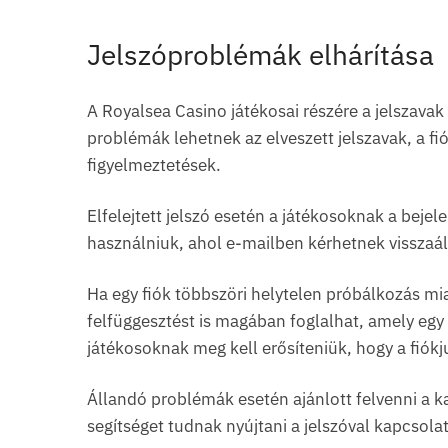
Jelszóproblémák elhárítása
A Royalsea Casino játékosai részére a jelszav
problémák lehetnek az elveszett jelszavak, a fi
figyelmeztetések.
Elfelejtett jelszó esetén a játékosoknak a bejele
használniuk, ahol e-mailben kérhetnek visszaáll
Ha egy fiók többszöri helytelen próbálkozás mia
felfüggesztést is magában foglalhat, amely egy 
játékosoknak meg kell erősíteniük, hogy a fiókj
Állandó problémák esetén ajánlott felvenni a ka
segítséget tudnak nyújtani a jelszóval kapcsol