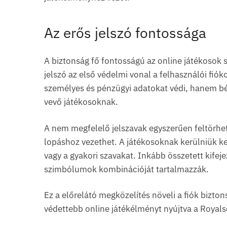
Az erős jelszó fontossága
A biztonság fő fontosságú az online játékosok s
jelszó az első védelmi vonal a felhasználói fi
személyes és pénzügyi adatokat védi, hanem bék
vevő játékosoknak.
A nem megfelelő jelszavak egyszerűen feltörh
lopáshoz vezethet. A játékosoknak kerülniük ke
vagy a gyakori szavakat. Inkább összetett kifej
szimbólumok kombinációját tartalmazzák.
Ez a előrelátó megközelítés növeli a fiók bizton
védettebb online játékélményt nyújtva a Royal