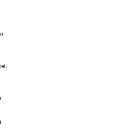
ri
kell
a
t