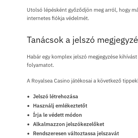
Utolsó lépésként győződjön meg arról, hogy má
internetes fiókja védelmét.
Tanácsok a jelszó megjegyz
Habár egy komplex jelszó megjegyzése kihívást
folyamatot.
A Royalsea Casino játékosai a következő tippekk
Jelszó létrehozása
Használj emlékeztetőt
Írja le védett módon
Alkalmazzon jelszókezelőket
Rendszeresen változtassa jelszavát