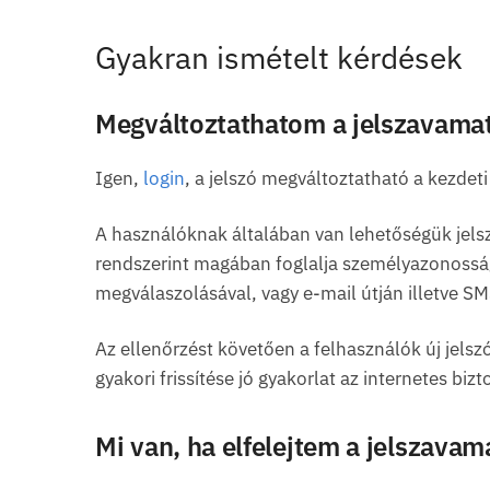
Gyakran ismételt kérdések
Megváltoztathatom a jelszavamat 
Igen,
login
, a jelszó megváltoztatható a kezdeti
A használóknak általában van lehetőségük jelsza
rendszerint magában foglalja személyazonosság
megválaszolásával, vagy e-mail útján illetve SM
Az ellenőrzést követően a felhasználók új jelszót
gyakori frissítése jó gyakorlat az internetes biz
Mi van, ha elfelejtem a jelszavam