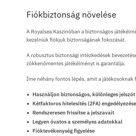
Fiókbiztonság növelése
A Royalsea Kaszinóban a biztonságos játékélmé
kezelniük fiókjuk biztonságának fokozását.
A robusztus biztonsági intézkedések bevezetés
zökkenőmentes játékélményt is garantálja.
Íme néhány fontos lépés, amit a játékosoknak f
Használjon biztonságos, különleges jelszót
Kétfaktoros hitelesítés (2FA) engedélyezés
Rendszeresen frissítse a jelszavait
Legyen óvatos a személyes adatokkal
Fióktevékenység figyelése