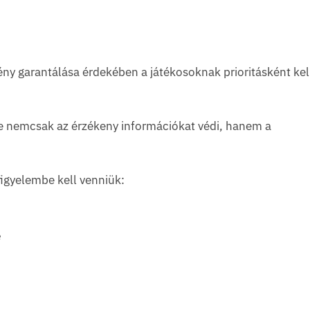
ny garantálása érdekében a játékosoknak prioritásként kel
e nemcsak az érzékeny információkat védi, hanem a
igyelembe kell venniük:
e