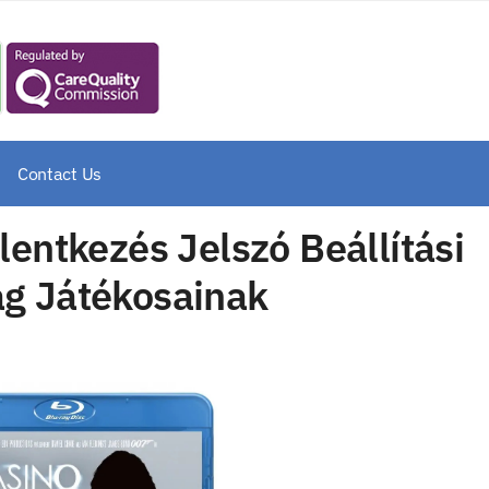
Contact Us
entkezés Jelszó Beállítási
g Játékosainak