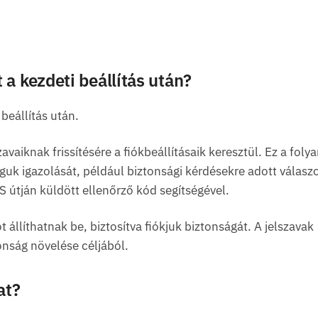
a kezdeti beállítás után?
 beállítás után.
vaiknak frissítésére a fiókbeállításaik keresztül. Ez a foly
uk igazolását, például biztonsági kérdésekre adott válasz
S útján küldött ellenőrző kód segítségével.
 állíthatnak be, biztosítva fiókjuk biztonságát. A jelszavak
tonság növelése céljából.
at?