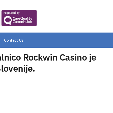
Contact Us
alnico Rockwin Casino je
Slovenije.