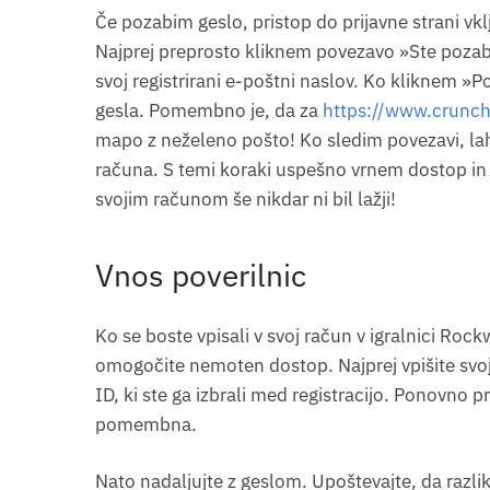
Če pozabim geslo, pristop do prijavne strani vk
Najprej preprosto kliknem povezavo »Ste pozab
svoj registrirani e-poštni naslov. Ko kliknem »P
gesla. Pomembno je, da za
https://www.crunch
mapo z neželeno pošto! Ko sledim povezavi, la
računa. S temi koraki uspešno vrnem dostop in s
svojim računom še nikdar ni bil lažji!
Vnos poverilnic
Ko se boste vpisali v svoj račun v igralnici Roc
omogočite nemoten dostop. Najprej vpišite svoje
ID, ki ste ga izbrali med registracijo. Ponovno 
pomembna.
Nato nadaljujte z geslom. Upoštevajte, da razl