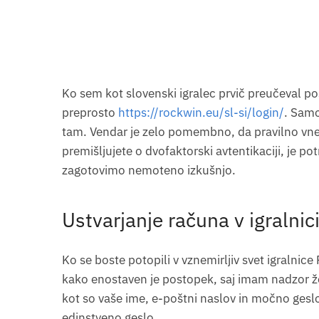
Ko sem kot slovenski igralec prvič preučeval pos
preprosto
https://rockwin.eu/sl-si/login/
. Samo
tam. Vendar je zelo pomembno, da pravilno vnes
premišljujete o dvofaktorski avtentikaciji, je 
zagotovimo nemoteno izkušnjo.
Ustvarjanje računa v igralni
Ko se boste potopili v vznemirljiv svet igralnic
kako enostaven je postopek, saj imam nadzor že
kot so vaše ime, e-poštni naslov in močno geslo.
edinstveno geslo.