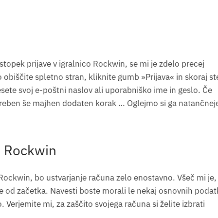
topek prijave v igralnico Rockwin, se mi je zdelo precej
 obiščite spletno stran, kliknite gumb »Prijava« in skoraj st
ete svoj e-poštni naslov ali uporabniško ime in geslo. Če
potreben še majhen dodaten korak … Oglejmo si ga natančnej
ci Rockwin
e Rockwin, bo ustvarjanje računa zelo enostavno. Všeč mi je,
 od začetka. Navesti boste morali le nekaj osnovnih podat
 Verjemite mi, za zaščito svojega računa si želite izbrati