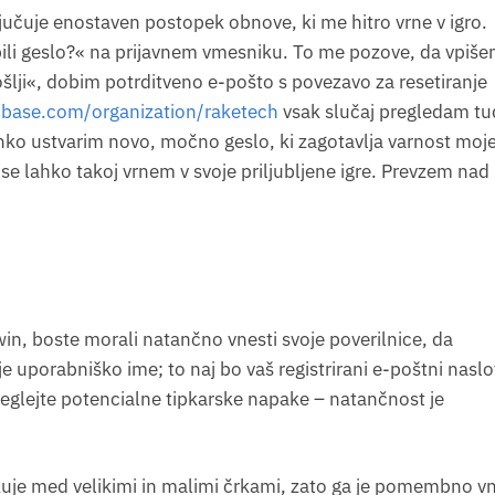
ljučuje enostaven postopek obnove, ki me hitro vrne v igro.
ili geslo?« na prijavnem vmesniku. To me pozove, da vpiš
ošlji«, dobim potrditveno e-pošto s povezavo za resetiranje
base.com/organization/raketech
vsak slučaj pregledam tu
hko ustvarim novo, močno geslo, ki zagotavlja varnost moj
e lahko takoj vrnem v svoje priljubljene igre. Prevzem nad
kwin, boste morali natančno vnesti svoje poverilnice, da
 uporabniško ime; to naj bo vaš registrirani e-poštni naslov
preglejte potencialne tipkarske napake – natančnost je
ikuje med velikimi in malimi črkami, zato ga je pomembno vn