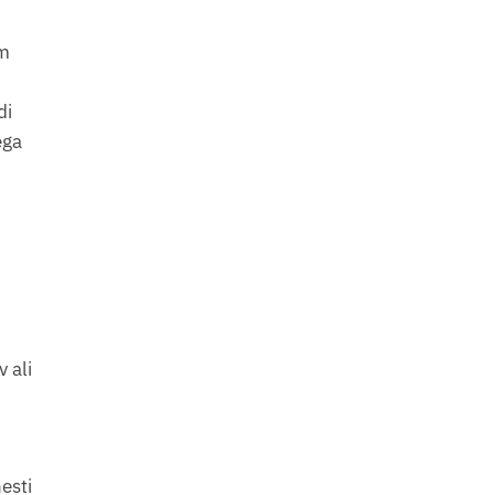
em
di
ega
 ali
esti