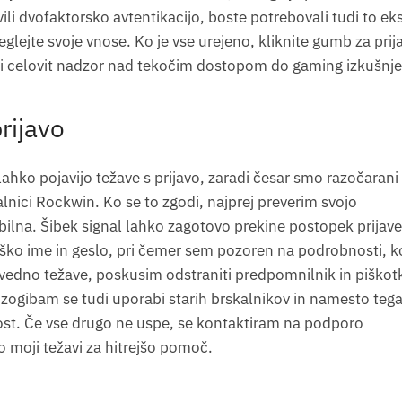
ili dvofaktorsko avtentikacijo, boste potrebovali tudi to ek
eglejte svoje vnose. Ko je vse urejeno, kliknite gumb za prij
di celovit nadzor nad tekočim dostopom do gaming izkušnje
rijavo
ahko pojavijo težave s prijavo, zaradi česar smo razočarani 
lnici Rockwin. Ko se to zgodi, najprej preverim svojo
bilna. Šibek signal lahko zagotovo prekine postopek prijave
ško ime in geslo, pri čemer sem pozoren na podrobnosti, ko
e vedno težave, poskusim odstraniti predpomnilnik in piškot
Izogibam se tudi uporabi starih brskalnikov in namesto teg
st. Če vse drugo ne uspe, se kontaktiram na podporo
 moji težavi za hitrejšo pomoč.