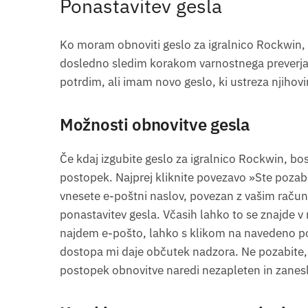
Ponastavitev gesla
Ko moram obnoviti geslo za igralnico Rockwin,
dosledno sledim korakom varnostnega preverjan
potrdim, ali imam novo geslo, ki ustreza njiho
Možnosti obnovitve gesla
Če kdaj izgubite geslo za igralnico Rockwin, bo
postopek. Najprej kliknite povezavo »Ste pozabil
vnesete e-poštni naslov, povezan z vašim raču
ponastavitev gesla. Včasih lahko to se znajde v
najdem e-pošto, lahko s klikom na navedeno p
dostopa mi daje občutek nadzora. Ne pozabite,
postopek obnovitve naredi nezapleten in zaneslj