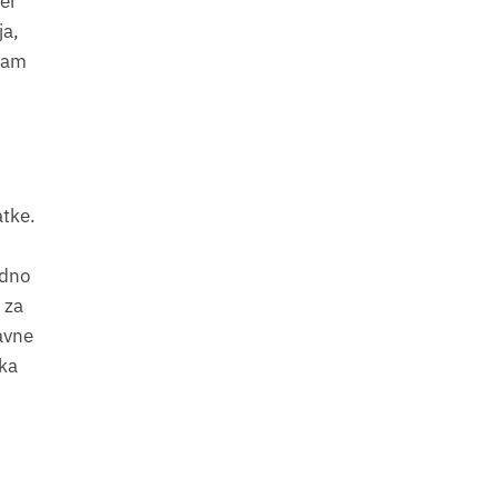
er
ja,
odam
atke.
edno
 za
javne
tka