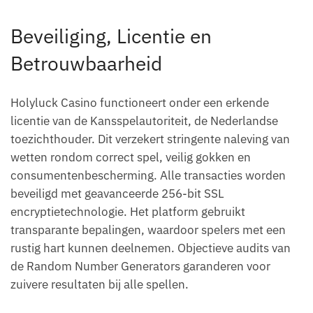
Beveiliging, Licentie en
Betrouwbaarheid
Holyluck Casino functioneert onder een erkende
licentie van de Kansspelautoriteit, de Nederlandse
toezichthouder. Dit verzekert stringente naleving van
wetten rondom correct spel, veilig gokken en
consumentenbescherming. Alle transacties worden
beveiligd met geavanceerde 256-bit SSL
encryptietechnologie. Het platform gebruikt
transparante bepalingen, waardoor spelers met een
rustig hart kunnen deelnemen. Objectieve audits van
de Random Number Generators garanderen voor
zuivere resultaten bij alle spellen.