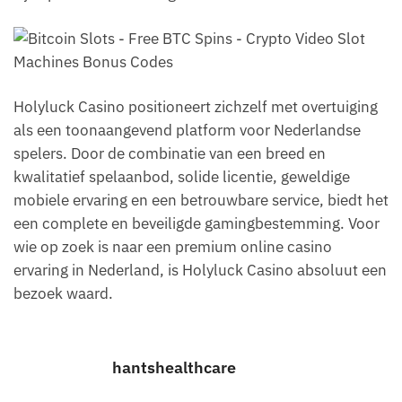
Holyluck Casino positioneert zichzelf met overtuiging
als een toonaangevend platform voor Nederlandse
spelers. Door de combinatie van een breed en
kwalitatief spelaanbod, solide licentie, geweldige
mobiele ervaring en een betrouwbare service, biedt het
een complete en beveiligde gamingbestemming. Voor
wie op zoek is naar een premium online casino
ervaring in Nederland, is Holyluck Casino absoluut een
bezoek waard.
hantshealthcare