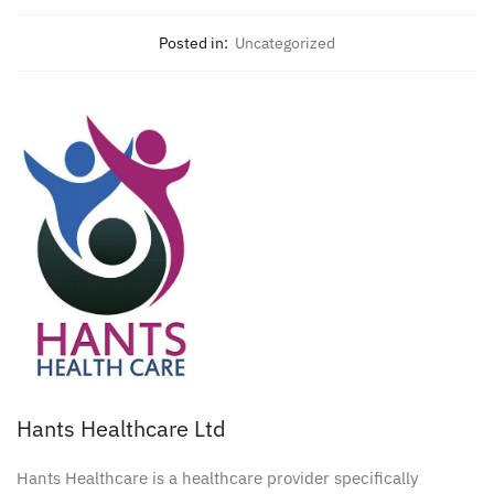
Posted in:
Uncategorized
Hants Healthcare Ltd
Hants Healthcare is a healthcare provider specifically