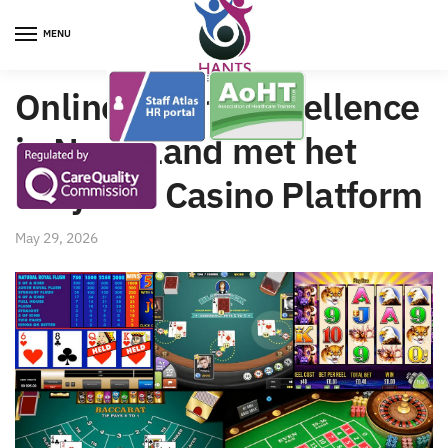
Skip
Skip
to
to
MENU
navigation
content
Online Casino Excellence
in Nederland met het
Holyluck Casino Platform
May 29, 2026