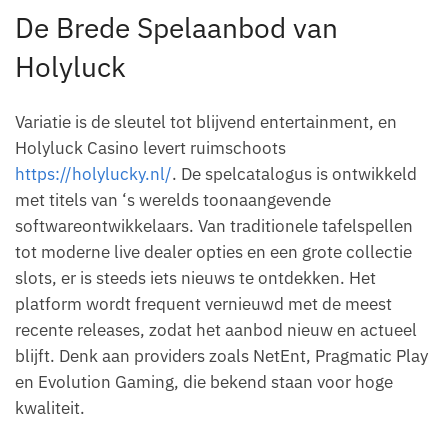
De Brede Spelaanbod van
Holyluck
Variatie is de sleutel tot blijvend entertainment, en
Holyluck Casino levert ruimschoots
https://holylucky.nl/
. De spelcatalogus is ontwikkeld
met titels van ‘s werelds toonaangevende
softwareontwikkelaars. Van traditionele tafelspellen
tot moderne live dealer opties en een grote collectie
slots, er is steeds iets nieuws te ontdekken. Het
platform wordt frequent vernieuwd met de meest
recente releases, zodat het aanbod nieuw en actueel
blijft. Denk aan providers zoals NetEnt, Pragmatic Play
en Evolution Gaming, die bekend staan voor hoge
kwaliteit.