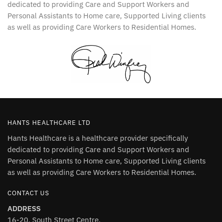
dedicated to providing Care and Support Workers and
Personal Assistants to Home care, Supported Living clients
as well as providing Care Workers to Residential Homes.
HANTS HEALTHCARE LTD
Hants Healthcare is a healthcare provider specifically
dedicated to providing Care and Support Workers and
Personal Assistants to Home care, Supported Living clients
as well as providing Care Workers to Residential Homes.
CONTACT US
ADDRESS
16-20, South Street Centre,