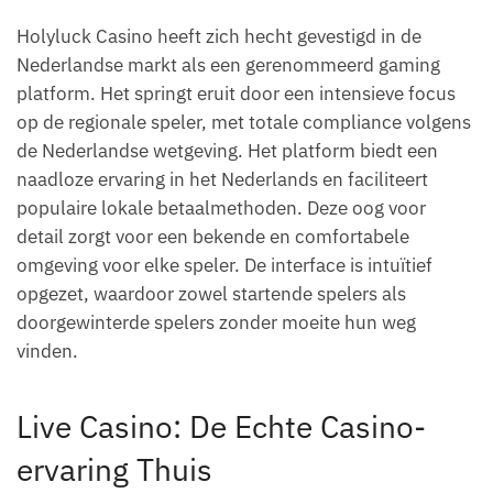
Holyluck Casino heeft zich hecht gevestigd in de
Nederlandse markt als een gerenommeerd gaming
platform. Het springt eruit door een intensieve focus
op de regionale speler, met totale compliance volgens
de Nederlandse wetgeving. Het platform biedt een
naadloze ervaring in het Nederlands en faciliteert
populaire lokale betaalmethoden. Deze oog voor
detail zorgt voor een bekende en comfortabele
omgeving voor elke speler. De interface is intuïtief
opgezet, waardoor zowel startende spelers als
doorgewinterde spelers zonder moeite hun weg
vinden.
Live Casino: De Echte Casino-
ervaring Thuis