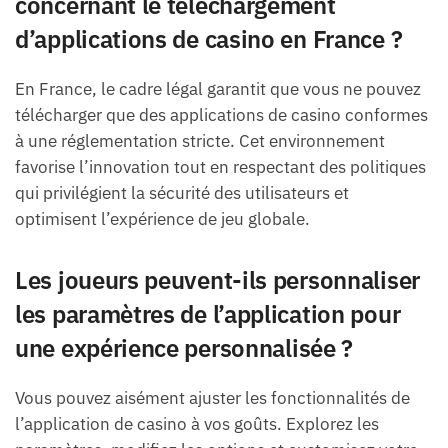
concernant le téléchargement
d’applications de casino en France ?
En France, le cadre légal garantit que vous ne pouvez
télécharger que des applications de casino conformes
à une réglementation stricte. Cet environnement
favorise l’innovation tout en respectant des politiques
qui privilégient la sécurité des utilisateurs et
optimisent l’expérience de jeu globale.
Les joueurs peuvent-ils personnaliser
les paramètres de l’application pour
une expérience personnalisée ?
Vous pouvez aisément ajuster les fonctionnalités de
l’application de casino à vos goûts. Explorez les