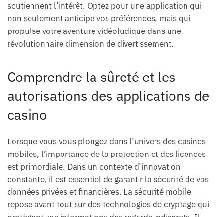
soutiennent l’intérêt. Optez pour une application qui
non seulement anticipe vos préférences, mais qui
propulse votre aventure vidéoludique dans une
révolutionnaire dimension de divertissement.
Comprendre la sûreté et les
autorisations des applications de
casino
Lorsque vous vous plongez dans l’univers des casinos
mobiles, l’importance de la protection et des licences
est primordiale. Dans un contexte d’innovation
constante, il est essentiel de garantir la sécurité de vos
données privées et financières. La sécurité mobile
repose avant tout sur des technologies de cryptage qui