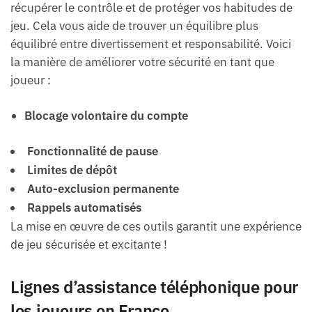
récupérer le contrôle et de protéger vos habitudes de
jeu. Cela vous aide de trouver un équilibre plus
équilibré entre divertissement et responsabilité. Voici
la manière de améliorer votre sécurité en tant que
joueur :
Blocage volontaire du compte
Fonctionnalité de pause
Limites de dépôt
Auto-exclusion permanente
Rappels automatisés
La mise en œuvre de ces outils garantit une expérience
de jeu sécurisée et excitante !
Lignes d’assistance téléphonique pour
les joueurs en France