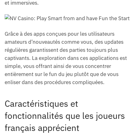
et immersives.
Grâce à des apps conçues pour les utilisateurs
amateurs d’nouveautés comme vous, des updates
régulières garantissent des parties toujours plus
captivants. La exploration dans ces applications est
simple, vous offrant ainsi de vous concentrer
entièrement sur le fun du jeu plutôt que de vous
enliser dans des procédures compliquées.
Caractéristiques et
fonctionnalités que les joueurs
français apprécient