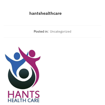
hantshealthcare
Posted in:
Uncategorized