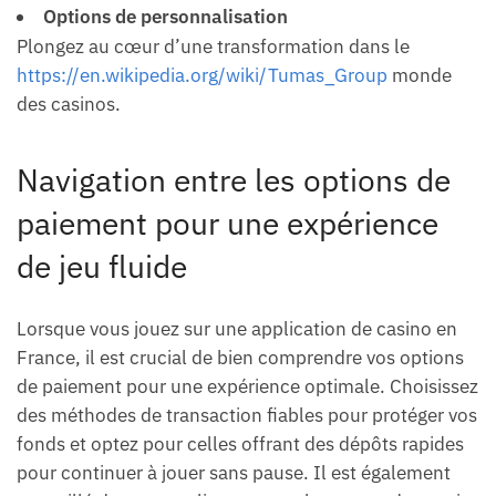
Options de personnalisation
Plongez au cœur d’une transformation dans le
https://en.wikipedia.org/wiki/Tumas_Group
monde
des casinos.
Navigation entre les options de
paiement pour une expérience
de jeu fluide
Lorsque vous jouez sur une application de casino en
France, il est crucial de bien comprendre vos options
de paiement pour une expérience optimale. Choisissez
des méthodes de transaction fiables pour protéger vos
fonds et optez pour celles offrant des dépôts rapides
pour continuer à jouer sans pause. Il est également