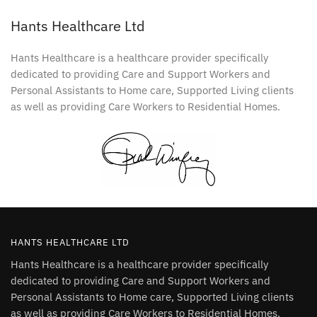
Hants Healthcare Ltd
Hants Healthcare is a healthcare provider specifically
dedicated to providing Care and Support Workers and
Personal Assistants to Home care, Supported Living clients
as well as providing Care Workers to Residential Homes.
HANTS HEALTHCARE LTD
Hants Healthcare is a healthcare provider specifically
dedicated to providing Care and Support Workers and
Personal Assistants to Home care, Supported Living clients
as well as providing Care Workers to Residential Homes.