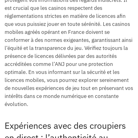
protègent vos informations des regards indiscrets. Il
est crucial que les casinos respectent des
réglementations strictes en matière de licences afin
que vous puissiez jouer en toute sérénité. Les casinos
mobiles agréés opérant en France doivent se
conformer à des normes exigeantes, garantissant ainsi
l’équité et la transparence du jeu. Vérifiez toujours la
présence de licences délivrées par des autorités
accréditées comme l’ANJ pour une protection
optimale. En vous informant sur la sécurité et les
licences mobiles, vous pourrez explorer sereinement
de nouvelles expériences de jeu tout en préservant vos
intérêts dans ce monde numérique en constante
évolution.
Expériences avec des croupiers
en direct : l’authenticité au