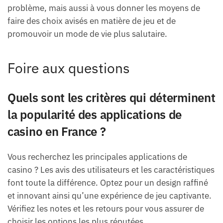
problème, mais aussi à vous donner les moyens de
faire des choix avisés en matière de jeu et de
promouvoir un mode de vie plus salutaire.
Foire aux questions
Quels sont les critères qui déterminent
la popularité des applications de
casino en France ?
Vous recherchez les principales applications de
casino ? Les avis des utilisateurs et les caractéristiques
font toute la différence. Optez pour un design raffiné
et innovant ainsi qu’une expérience de jeu captivante.
Vérifiez les notes et les retours pour vous assurer de
choisir les options les plus réputées.