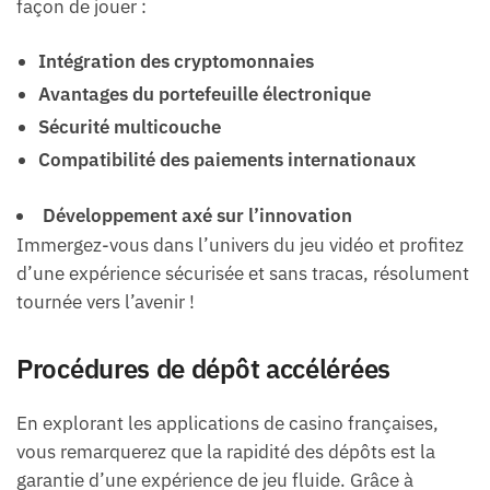
façon de jouer :
Intégration des cryptomonnaies
Avantages du portefeuille électronique
Sécurité multicouche
Compatibilité des paiements internationaux
Développement axé sur l’innovation
Immergez-vous dans l’univers du jeu vidéo et profitez
d’une expérience sécurisée et sans tracas, résolument
tournée vers l’avenir !
Procédures de dépôt accélérées
En explorant les applications de casino françaises,
vous remarquerez que la rapidité des dépôts est la
garantie d’une expérience de jeu fluide. Grâce à