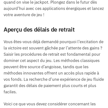
quand on vise le jackpot. Plongez dans le futur dès
aujourd’hui avec ces applications énergiques et lancez
votre aventure de jeu !
Aperçu des délais de retrait
Vous êtes-vous déjà demandé pourquoi l’excitation de
la victoire est souvent gâchée par l’attente des gains ?
Saisir les procédures de retrait est fondamental pour
dominer cet aspect du jeu. Les méthodes classiques
peuvent être source d’angoisse, tandis que les
méthodes innovantes offrent un accès plus rapide à
vos fonds. La recherche d’une expérience de jeu fluide
garantit des délais de paiement plus courts et plus
faciles.
Voici ce que vous devez considérer concernant les