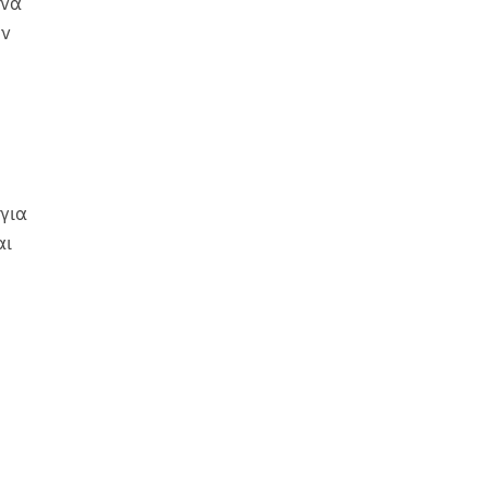
 να
ον
για
αι