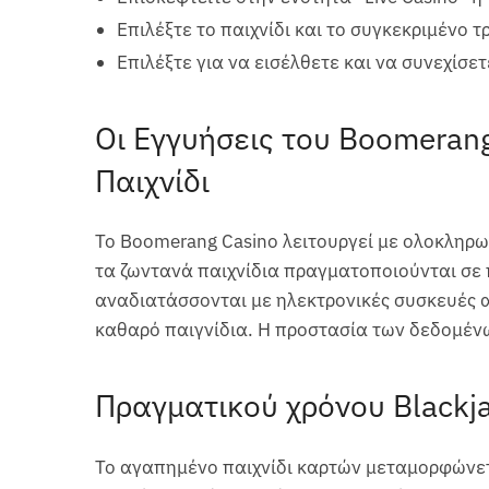
Επιλέξτε το παιχνίδι και το συγκεκριμένο τ
Επιλέξτε για να εισέλθετε και να συνεχίσε
Οι Εγγυήσεις του Boomerang
Παιχνίδι
Το Boomerang Casino λειτουργεί με ολοκληρω
τα ζωντανά παιχνίδια πραγματοποιούνται σε 
αναδιατάσσονται με ηλεκτρονικές συσκευές αν
καθαρό παιγνίδια. Η προστασία των δεδομένω
Πραγματικού χρόνου Blackja
Το αγαπημένο παιχνίδι καρτών μεταμορφώνεται