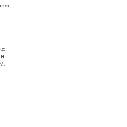
ο και
ν
δια
 Η
τέ.