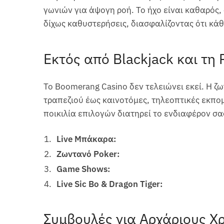
γωνιών για άψογη ροή. Το ήχο είναι καθαρός, 
δίχως καθυστερήσεις, διασφαλίζοντας ότι κάθ
Εκτός από Blackjack και τη
Το Boomerang Casino δεν τελειώνει εκεί. Η ζ
τραπεζιού έως καινοτόμες, τηλεοπτικές εκπο
ποικιλία επιλογών διατηρεί το ενδιαφέρον σα
Live Μπάκαρα:
Ζωντανό Poker:
Game Shows:
Live Sic Bo & Dragon Tiger:
Συμβουλές για Αρχάριους Χ