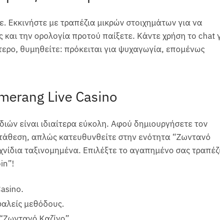
τε. Εκκινήστε με τραπέζια μικρών στοιχημάτων για να
 και την ορολογία προτού παίξετε. Κάντε χρήση το chat 
ότερο, θυμηθείτε: πρόκειται για ψυχαγωγία, επομένως
merang Live Casino
ιών είναι ιδιαίτερα εύκολη. Αφού δημιουργήσετε τον
ατάθεση, απλώς κατευθυνθείτε στην ενότητα “Ζωντανό
ιχνίδια ταξινομημένα. Επιλέξτε το αγαπημένο σας τραπέζι
in”!
asino.
φαλείς μεθόδους.
 “Ζωντανό Καζίνο”.