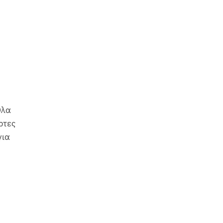
Όλα
ρτες
για