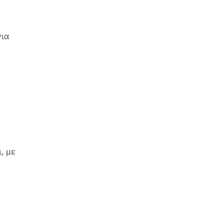
για
, με