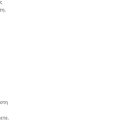
ς
τη.
ιστη
ετε.