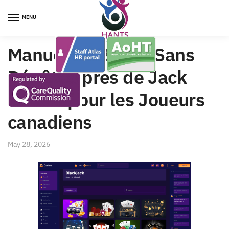
Skip
Skip
to
to
MENU
navigation
content
Manuel du Bonus Sans
Dépôt auprès de Jack
Casino pour les Joueurs
canadiens
May 28, 2026