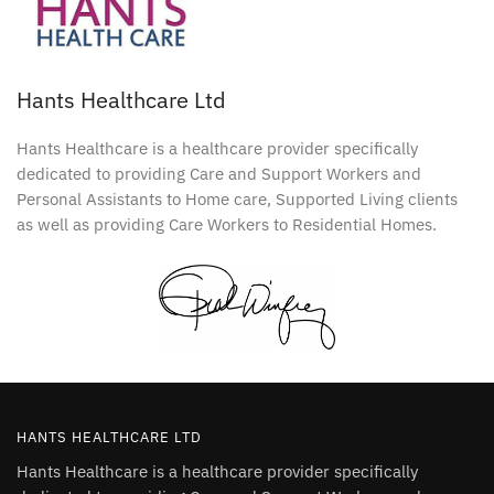
Hants Healthcare Ltd
Hants Healthcare is a healthcare provider specifically
dedicated to providing Care and Support Workers and
Personal Assistants to Home care, Supported Living clients
as well as providing Care Workers to Residential Homes.
HANTS HEALTHCARE LTD
Hants Healthcare is a healthcare provider specifically