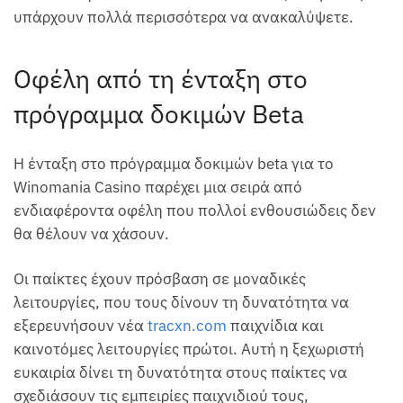
υπάρχουν πολλά περισσότερα να ανακαλύψετε.
Οφέλη από τη ένταξη στο
πρόγραμμα δοκιμών Beta
Η ένταξη στο πρόγραμμα δοκιμών beta για το
Winomania Casino παρέχει μια σειρά από
ενδιαφέροντα οφέλη που πολλοί ενθουσιώδεις δεν
θα θέλουν να χάσουν.
Οι παίκτες έχουν πρόσβαση σε μοναδικές
λειτουργίες, που τους δίνουν τη δυνατότητα να
εξερευνήσουν νέα
tracxn.com
παιχνίδια και
καινοτόμες λειτουργίες πρώτοι. Αυτή η ξεχωριστή
ευκαιρία δίνει τη δυνατότητα στους παίκτες να
σχεδιάσουν τις εμπειρίες παιχνιδιού τους,