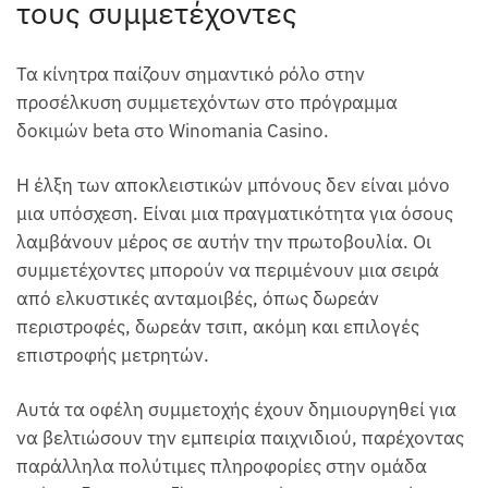
τους συμμετέχοντες
Τα κίνητρα παίζουν σημαντικό ρόλο στην
προσέλκυση συμμετεχόντων στο πρόγραμμα
δοκιμών beta στο Winomania Casino.
Η έλξη των αποκλειστικών μπόνους δεν είναι μόνο
μια υπόσχεση. Είναι μια πραγματικότητα για όσους
λαμβάνουν μέρος σε αυτήν την πρωτοβουλία. Οι
συμμετέχοντες μπορούν να περιμένουν μια σειρά
από ελκυστικές ανταμοιβές, όπως δωρεάν
περιστροφές, δωρεάν τσιπ, ακόμη και επιλογές
επιστροφής μετρητών.
Αυτά τα οφέλη συμμετοχής έχουν δημιουργηθεί για
να βελτιώσουν την εμπειρία παιχνιδιού, παρέχοντας
παράλληλα πολύτιμες πληροφορίες στην ομάδα