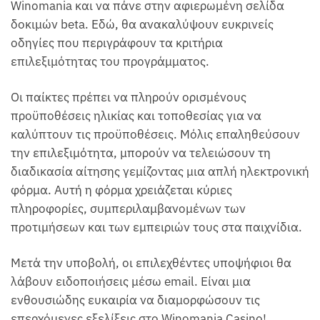
Winomania και να πάνε στην αφιερωμένη σελίδα
δοκιμών beta. Εδώ, θα ανακαλύψουν ευκρινείς
οδηγίες που περιγράφουν τα κριτήρια
επιλεξιμότητας του προγράμματος.
Οι παίκτες πρέπει να πληρούν ορισμένους
προϋποθέσεις ηλικίας και τοποθεσίας για να
καλύπτουν τις προϋποθέσεις. Μόλις επαληθεύσουν
την επιλεξιμότητα, μπορούν να τελειώσουν τη
διαδικασία αίτησης γεμίζοντας μια απλή ηλεκτρονική
φόρμα. Αυτή η φόρμα χρειάζεται κύριες
πληροφορίες, συμπεριλαμβανομένων των
προτιμήσεων και των εμπειριών τους στα παιχνίδια.
Μετά την υποβολή, οι επιλεχθέντες υποψήφιοι θα
λάβουν ειδοποιήσεις μέσω email. Είναι μια
ενθουσιώδης ευκαιρία να διαμορφώσουν τις
επερχόμενες εξελίξεις στο Winomania Casino!