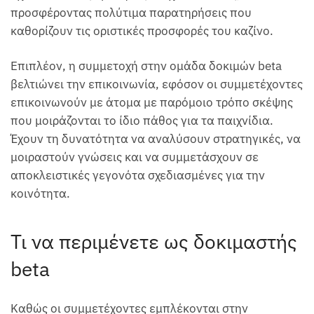
προσφέροντας πολύτιμα παρατηρήσεις που
καθορίζουν τις οριστικές προσφορές του καζίνο.
Επιπλέον, η συμμετοχή στην ομάδα δοκιμών beta
βελτιώνει την επικοινωνία, εφόσον οι συμμετέχοντες
επικοινωνούν με άτομα με παρόμοιο τρόπο σκέψης
που μοιράζονται το ίδιο πάθος για τα παιχνίδια.
Έχουν τη δυνατότητα να αναλύσουν στρατηγικές, να
μοιραστούν γνώσεις και να συμμετάσχουν σε
αποκλειστικές γεγονότα σχεδιασμένες για την
κοινότητα.
Τι να περιμένετε ως δοκιμαστής
beta
Καθώς οι συμμετέχοντες εμπλέκονται στην