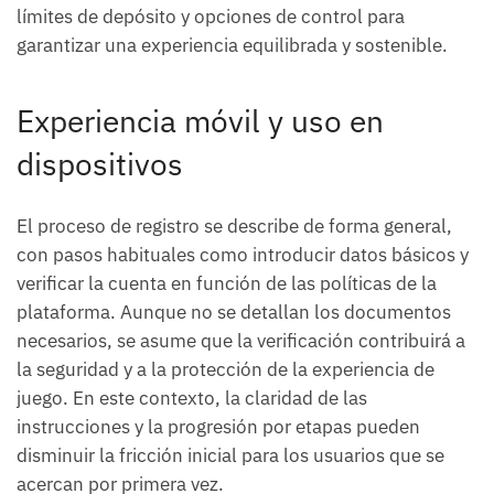
límites de depósito y opciones de control para
garantizar una experiencia equilibrada y sostenible.
Experiencia móvil y uso en
dispositivos
El proceso de registro se describe de forma general,
con pasos habituales como introducir datos básicos y
verificar la cuenta en función de las políticas de la
plataforma. Aunque no se detallan los documentos
necesarios, se asume que la verificación contribuirá a
la seguridad y a la protección de la experiencia de
juego. En este contexto, la claridad de las
instrucciones y la progresión por etapas pueden
disminuir la fricción inicial para los usuarios que se
acercan por primera vez.