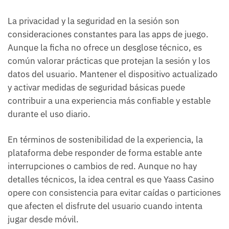
La privacidad y la seguridad en la sesión son
consideraciones constantes para las apps de juego.
Aunque la ficha no ofrece un desglose técnico, es
común valorar prácticas que protejan la sesión y los
datos del usuario. Mantener el dispositivo actualizado
y activar medidas de seguridad básicas puede
contribuir a una experiencia más confiable y estable
durante el uso diario.
En términos de sostenibilidad de la experiencia, la
plataforma debe responder de forma estable ante
interrupciones o cambios de red. Aunque no hay
detalles técnicos, la idea central es que Yaass Casino
opere con consistencia para evitar caídas o particiones
que afecten el disfrute del usuario cuando intenta
jugar desde móvil.