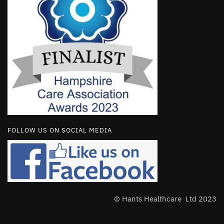
FOLLOW US ON SOCIAL MEDIA
© Hants Healthcare Ltd 2023