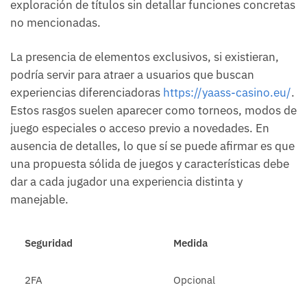
exploración de títulos sin detallar funciones concretas
no mencionadas.
La presencia de elementos exclusivos, si existieran,
podría servir para atraer a usuarios que buscan
experiencias diferenciadoras
https://yaass-casino.eu/
.
Estos rasgos suelen aparecer como torneos, modos de
juego especiales o acceso previo a novedades. En
ausencia de detalles, lo que sí se puede afirmar es que
una propuesta sólida de juegos y características debe
dar a cada jugador una experiencia distinta y
manejable.
Seguridad
Medida
2FA
Opcional