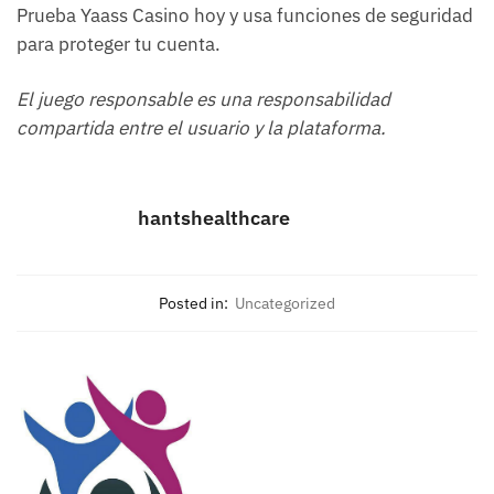
Prueba Yaass Casino hoy y usa funciones de seguridad
para proteger tu cuenta.
El juego responsable es una responsabilidad
compartida entre el usuario y la plataforma.
hantshealthcare
Posted in:
Uncategorized