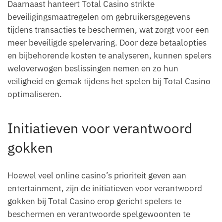
Daarnaast hanteert Total Casino strikte
beveiligingsmaatregelen om gebruikersgegevens
tijdens transacties te beschermen, wat zorgt voor een
meer beveiligde spelervaring. Door deze betaalopties
en bijbehorende kosten te analyseren, kunnen spelers
weloverwogen beslissingen nemen en zo hun
veiligheid en gemak tijdens het spelen bij Total Casino
optimaliseren.
Initiatieven voor verantwoord
gokken
Hoewel veel online casino’s prioriteit geven aan
entertainment, zijn de initiatieven voor verantwoord
gokken bij Total Casino erop gericht spelers te
beschermen en verantwoorde spelgewoonten te