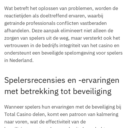
Wat betreft het oplossen van problemen, worden de
reactietijden als doeltreffend ervaren, waarbij
getrainde professionals conflicten vastberaden
afhandelen. Deze aanpak elimineert niet alleen de
zorgen van spelers uit de weg, maar versterkt ook het
vertrouwen in de bedrijfs integriteit van het casino en
ondersteunt een beveiligde spelomgeving voor spelers
in Nederland.
Spelersrecensies en -ervaringen
met betrekking tot beveiliging
Wanneer spelers hun ervaringen met de beveiliging bij
Total Casino delen, komt een patroon van kalmering
naar voren, wat de effectiviteit van de