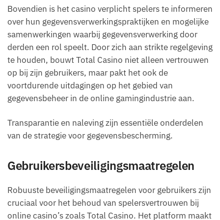
Bovendien is het casino verplicht spelers te informeren
over hun gegevensverwerkingspraktijken en mogelijke
samenwerkingen waarbij gegevensverwerking door
derden een rol speelt. Door zich aan strikte regelgeving
te houden, bouwt Total Casino niet alleen vertrouwen
op bij zijn gebruikers, maar pakt het ook de
voortdurende uitdagingen op het gebied van
gegevensbeheer in de online gamingindustrie aan.
Transparantie en naleving zijn essentiële onderdelen
van de strategie voor gegevensbescherming.
Gebruikersbeveiligingsmaatregelen
Robuuste beveiligingsmaatregelen voor gebruikers zijn
cruciaal voor het behoud van spelersvertrouwen bij
online casino’s zoals Total Casino. Het platform maakt