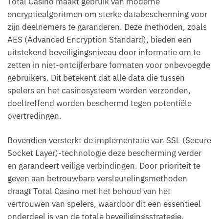
Total Casino maakt gebruik van moderne
encryptiealgoritmen om sterke databescherming voor
zijn deelnemers te garanderen. Deze methoden, zoals
AES (Advanced Encryption Standard), bieden een
uitstekend beveiligingsniveau door informatie om te
zetten in niet-ontcijferbare formaten voor onbevoegde
gebruikers. Dit betekent dat alle data die tussen
spelers en het casinosysteem worden verzonden,
doeltreffend worden beschermd tegen potentiële
overtredingen.
Bovendien versterkt de implementatie van SSL (Secure
Socket Layer)-technologie deze bescherming verder
en garandeert veilige verbindingen. Door prioriteit te
geven aan betrouwbare versleutelingsmethoden
draagt Total Casino met het behoud van het
vertrouwen van spelers, waardoor dit een essentieel
onderdeel is van de totale beveiligingsstrategie.