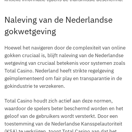
Naleving van de Nederlandse
gokwetgeving
Hoewel het navigeren door de complexiteit van online
gokken cruciaal is, blijft naleving van de Nederlandse
wetgeving van cruciaal betekenis voor systemen zoals
Total Casino. Nederland heeft strikte regelgeving
geïmplementeerd om fair play en transparantie in de
gokindustrie te verzekeren.
Total Casino houdt zich actief aan deze normen,
waardoor de spelers beter beschermd worden en het
geloof van de gebruikers wordt versterkt. Door een
toestemming van de Nederlandse Kansspelautoriteit
(KSA) te verkrijgen, toont Total Casino aan dat het