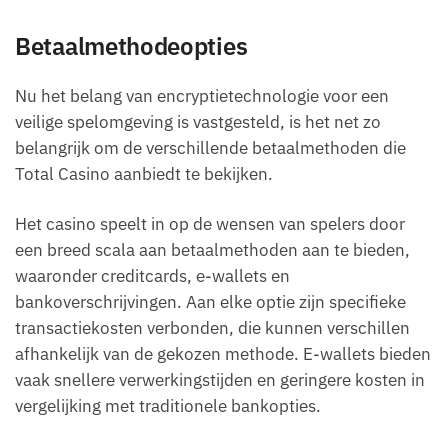
Betaalmethodeopties
Nu het belang van encryptietechnologie voor een
veilige spelomgeving is vastgesteld, is het net zo
belangrijk om de verschillende betaalmethoden die
Total Casino aanbiedt te bekijken.
Het casino speelt in op de wensen van spelers door
een breed scala aan betaalmethoden aan te bieden,
waaronder creditcards, e-wallets en
bankoverschrijvingen. Aan elke optie zijn specifieke
transactiekosten verbonden, die kunnen verschillen
afhankelijk van de gekozen methode. E-wallets bieden
vaak snellere verwerkingstijden en geringere kosten in
vergelijking met traditionele bankopties.