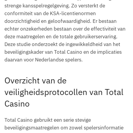
strenge kansspelregelgeving. Zo versterkt de
conformiteit van de KSA-licentienormen
doorzichtigheid en geloofwaardigheid. Er bestaan
echter onzekerheden bestaan over de effectiviteit van
deze maatregelen en de totale gebruikerservaring.
Deze studie onderzoekt de ingewikkeldheid van het
beveiligingskader van Total Casino en de implicaties
daarvan voor Nederlandse spelers.
Overzicht van de
veiligheidsprotocollen van Total
Casino
Total Casino gebruikt een serie stevige
beveiligingsmaatregelen om zowel spelersinformatie