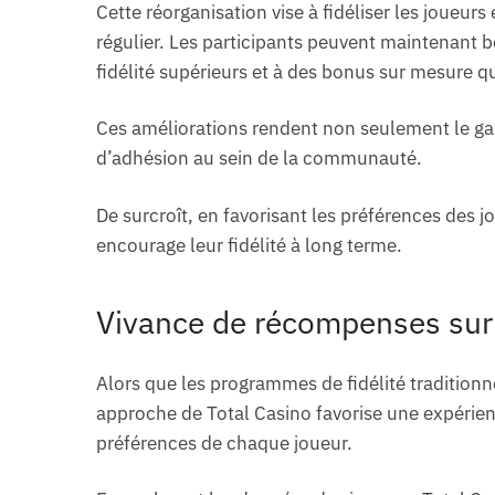
Cette réorganisation vise à fidéliser les joueu
régulier. Les participants peuvent maintenant bé
fidélité supérieurs et à des bonus sur mesure q
Ces améliorations rendent non seulement le ga
d’adhésion au sein de la communauté.
De surcroît, en favorisant les préférences des 
encourage leur fidélité à long terme.
Vivance de récompenses su
Alors que les programmes de fidélité traditio
approche de Total Casino favorise une expérie
préférences de chaque joueur.