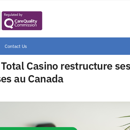
Contact Us
: Total Casino restructure se
ses au Canada