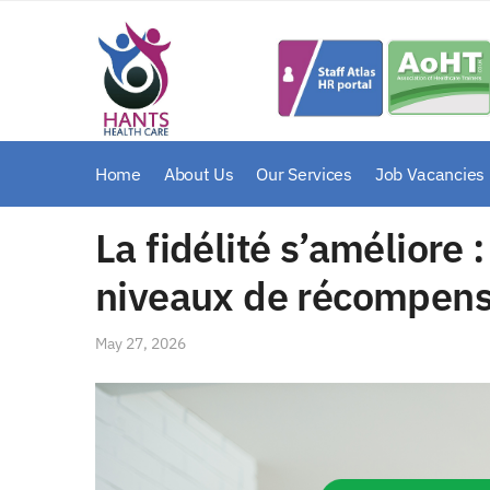
Skip
Skip
to
to
navigation
content
Home
About Us
Our Services
Job Vacancies
La fidélité s’améliore 
niveaux de récompen
May 27, 2026