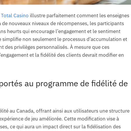
e
Total Casino
illustre parfaitement comment les enseignes
e à de nouveaux niveaux de récompenses, les participants
ans heurts qui encourage l’engagement et le sentiment
e simplifie non seulement le processus d’accumulation et
ent des privilèges personnalisés. À mesure que ces
’engagement et la fidélité des clients devrait modifier en
portés au programme de fidélité de
ité au Canada, offrant ainsi aux utilisateurs une structure
xpérience de jeu améliorée. Cette modification vise à
es, ce qui aura un impact direct sur la fidélisation des