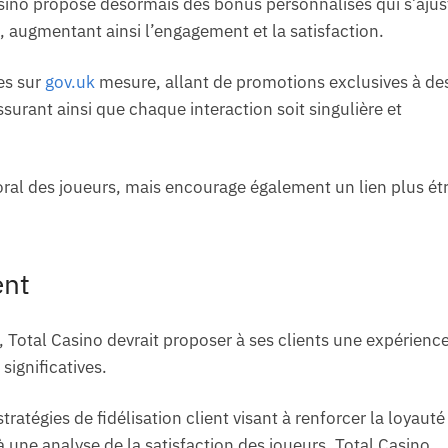
sino propose désormais des bonus personnalisés qui s’ajus
s, augmentant ainsi l’engagement et la satisfaction.
es sur
gov.uk
mesure, allant de promotions exclusives à de
surant ainsi que chaque interaction soit singulière et
l des joueurs, mais encourage également un lien plus étr
ent
 Total Casino devrait proposer à ses clients une expérienc
significatives.
atégies de fidélisation client visant à renforcer la loyauté 
 à une analyse de la satisfaction des joueurs, Total Casino