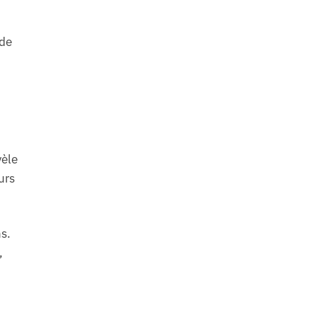
 de
vèle
urs
s.
,