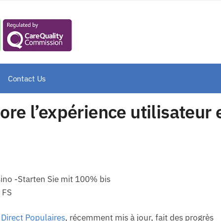
Contact Us
re l’expérience utilisateur 
Direct Populaires
, récemment mis à jour, fait des progrès