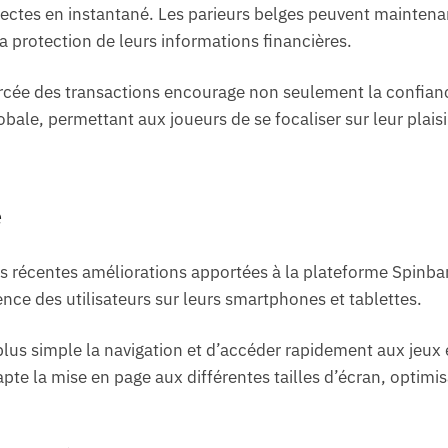
spectes en instantané. Les parieurs belges peuvent maintena
la protection de leurs informations financières.
rcée des transactions encourage non seulement la confian
bale, permettant aux joueurs de se focaliser sur leur plaisi
e
es récentes améliorations apportées à la plateforme Spinba
ce des utilisateurs sur leurs smartphones et tablettes.
 plus simple la navigation et d’accéder rapidement aux jeux 
pte la mise en page aux différentes tailles d’écran, optimi