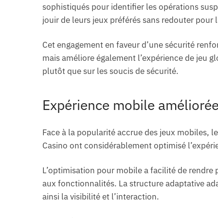
sophistiqués pour identifier les opérations su
jouir de leurs jeux préférés sans redouter pour 
Cet engagement en faveur d’une sécurité renfo
mais améliore également l’expérience de jeu glo
plutôt que sur les soucis de sécurité.
Expérience mobile amélioré
Face à la popularité accrue des jeux mobiles, l
Casino ont considérablement optimisé l’expérien
L’optimisation pour mobile a facilité de rendre
aux fonctionnalités. La structure adaptative ada
ainsi la visibilité et l’interaction.