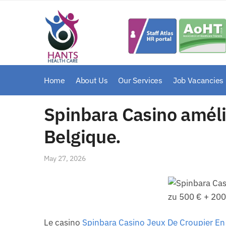
Skip
Skip
to
to
navigation
content
Home
About Us
Our Services
Job Vacancies
Spinbara Casino amélio
Belgique.
May 27, 2026
Le casino
Spinbara Casino Jeux De Croupier En 