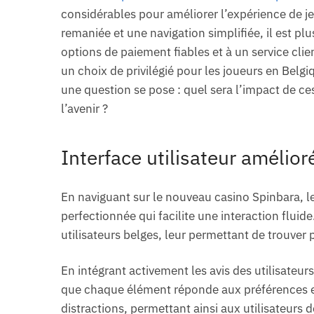
considérables pour améliorer l’expérience de je
remaniée et une navigation simplifiée, il est p
options de paiement fiables et à un service cl
un choix de privilégié pour les joueurs en Belg
une question se pose : quel sera l’impact de ce
l’avenir ?
Interface utilisateur amélio
En naviguant sur le nouveau casino Spinbara, le
perfectionnée qui facilite une interaction fluid
utilisateurs belges, leur permettant de trouver p
En intégrant activement les avis des utilisateurs
que chaque élément réponde aux préférences et 
distractions, permettant ainsi aux utilisateurs 