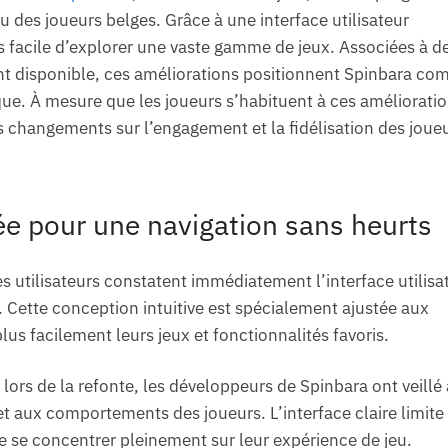
u des joueurs belges. Grâce à une interface utilisateur
lus facile d’explorer une vaste gamme de jeux. Associées à d
ient disponible, ces améliorations positionnent Spinbara c
ique. À mesure que les joueurs s’habituent à ces amélioratio
s changements sur l’engagement et la fidélisation des joue
rée pour une navigation sans heurts
s utilisateurs constatent immédiatement l’interface utilisa
e. Cette conception intuitive est spécialement ajustée aux
lus facilement leurs jeux et fonctionnalités favoris.
 lors de la refonte, les développeurs de Spinbara ont veillé 
aux comportements des joueurs. L’interface claire limite 
de se concentrer pleinement sur leur expérience de jeu.