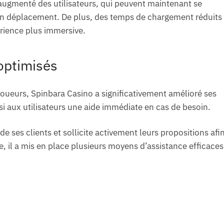
augmenté des utilisateurs, qui peuvent maintenant se
 en déplacement. De plus, des temps de chargement réduits 
rience plus immersive.
 optimisés
joueurs, Spinbara Casino a significativement amélioré ses
nsi aux utilisateurs une aide immédiate en cas de besoin.
 ses clients et sollicite activement leurs propositions afi
re, il a mis en place plusieurs moyens d’assistance efficaces