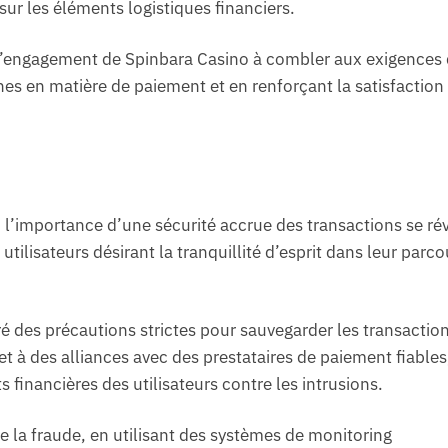
 sur les éléments logistiques financiers.
l’engagement de Spinbara Casino à combler aux exigences
es en matière de paiement et en renforçant la satisfaction
 l’importance d’une sécurité accrue des transactions se ré
ilisateurs désirant la tranquillité d’esprit dans leur parco
ré des précautions strictes pour sauvegarder les transaction
t à des alliances avec des prestataires de paiement fiables
 financières des utilisateurs contre les intrusions.
 de la fraude, en utilisant des systèmes de monitoring