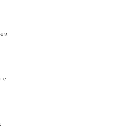
eurs
ire
s