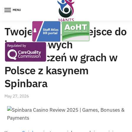
Skip
Skip
to
to
MENU
navigation
content
Twoje zaufane miejsce do
internetowych
doświadczeń w grach w
Polsce z kasynem
Spinbara
May 27, 2026