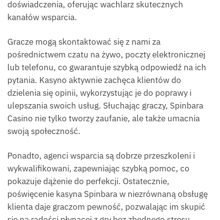
doświadczenia, oferując wachlarz skutecznych
kanałów wsparcia.
Gracze mogą skontaktować się z nami za
pośrednictwem czatu na żywo, poczty elektronicznej
lub telefonu, co gwarantuje szybką odpowiedź na ich
pytania. Kasyno aktywnie zachęca klientów do
dzielenia się opinii, wykorzystując je do poprawy i
ulepszania swoich usług. Słuchając graczy, Spinbara
Casino nie tylko tworzy zaufanie, ale także umacnia
swoją społeczność.
Ponadto, agenci wsparcia są dobrze przeszkoleni i
wykwalifikowani, zapewniając szybką pomoc, co
pokazuje dążenie do perfekcji. Ostatecznie,
poświęcenie kasyna Spinbara w niezrównaną obsługę
klienta daje graczom pewność, pozwalając im skupić
się na radości płynącej z gry bez zbędnego stresu.