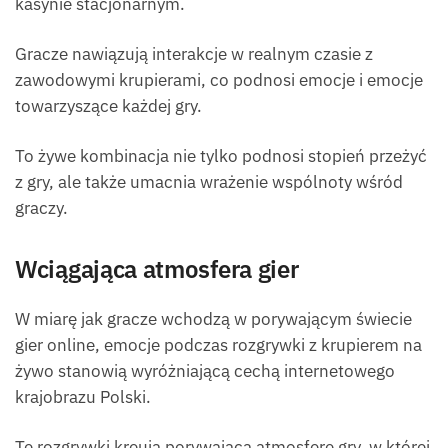
kasynie stacjonarnym.
Gracze nawiązują interakcje w realnym czasie z
zawodowymi krupierami, co podnosi emocje i emocje
towarzyszące każdej gry.
To żywe kombinacja nie tylko podnosi stopień przeżyć
z gry, ale także umacnia wrażenie wspólnoty wśród
graczy.
Wciągająca atmosfera gier
W miarę jak gracze wchodzą w porywającym świecie
gier online, emocje podczas rozgrywki z krupierem na
żywo stanowią wyróżniającą cechą internetowego
krajobrazu Polski.
Te rozgrywki kreują porywającą atmosferę gry, w której