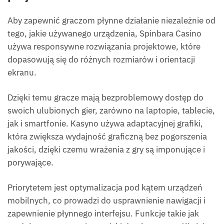
Aby zapewnić graczom płynne działanie niezależnie od
tego, jakie używanego urządzenia, Spinbara Casino
używa responsywne rozwiązania projektowe, które
dopasowują się do różnych rozmiarów i orientacji
ekranu.
Dzięki temu gracze mają bezproblemowy dostęp do
swoich ulubionych gier, zarówno na laptopie, tablecie,
jak i smartfonie. Kasyno używa adaptacyjnej grafiki,
która zwiększa wydajność graficzną bez pogorszenia
jakości, dzięki czemu wrażenia z gry są imponujące i
porywające.
Priorytetem jest optymalizacja pod kątem urządzeń
mobilnych, co prowadzi do usprawnienie nawigacji i
zapewnienie płynnego interfejsu. Funkcje takie jak