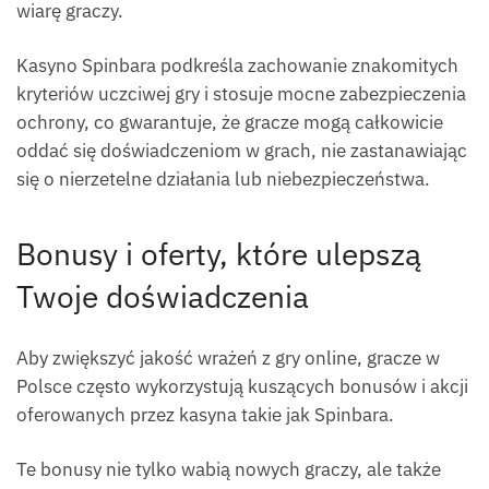
wiarę graczy.
Kasyno Spinbara podkreśla zachowanie znakomitych
kryteriów uczciwej gry i stosuje mocne zabezpieczenia
ochrony, co gwarantuje, że gracze mogą całkowicie
oddać się doświadczeniom w grach, nie zastanawiając
się o nierzetelne działania lub niebezpieczeństwa.
Bonusy i oferty, które ulepszą
Twoje doświadczenia
Aby zwiększyć jakość wrażeń z gry online, gracze w
Polsce często wykorzystują kuszących bonusów i akcji
oferowanych przez kasyna takie jak Spinbara.
Te bonusy nie tylko wabią nowych graczy, ale także