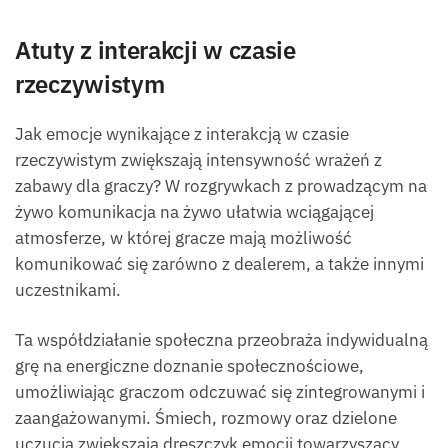
Atuty z interakcji w czasie
rzeczywistym
Jak emocje wynikające z interakcją w czasie
rzeczywistym zwiększają intensywność wrażeń z
zabawy dla graczy? W rozgrywkach z prowadzącym na
żywo komunikacja na żywo ułatwia wciągającej
atmosferze, w której gracze mają możliwość
komunikować się zarówno z dealerem, a także innymi
uczestnikami.
Ta współdziałanie społeczna przeobraża indywidualną
grę na energiczne doznanie społecznościowe,
umożliwiając graczom odczuwać się zintegrowanymi i
zaangażowanymi. Śmiech, rozmowy oraz dzielone
uczucia zwiększają dreszczyk emocji towarzyszący