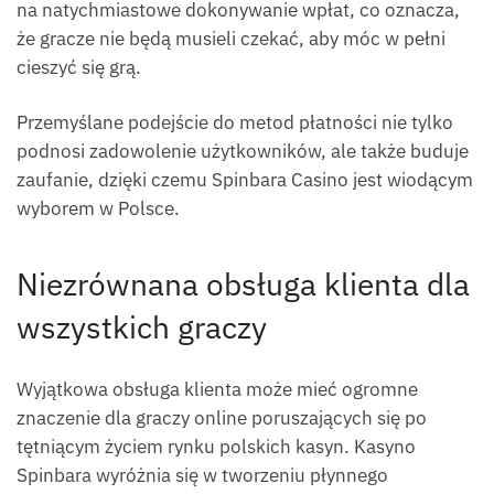
na natychmiastowe dokonywanie wpłat, co oznacza,
że gracze nie będą musieli czekać, aby móc w pełni
cieszyć się grą.
Przemyślane podejście do metod płatności nie tylko
podnosi zadowolenie użytkowników, ale także buduje
zaufanie, dzięki czemu Spinbara Casino jest wiodącym
wyborem w Polsce.
Niezrównana obsługa klienta dla
wszystkich graczy
Wyjątkowa obsługa klienta może mieć ogromne
znaczenie dla graczy online poruszających się po
tętniącym życiem rynku polskich kasyn. Kasyno
Spinbara wyróżnia się w tworzeniu płynnego