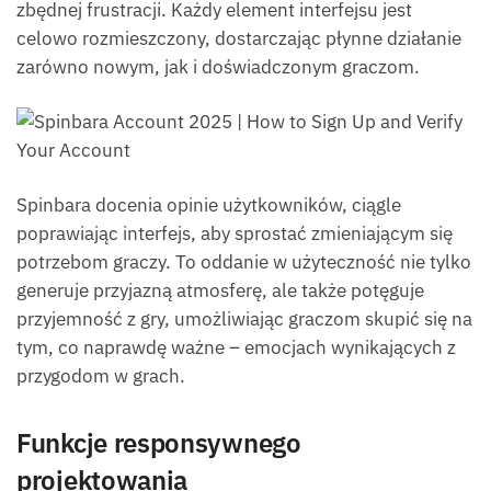
zbędnej frustracji. Każdy element interfejsu jest
celowo rozmieszczony, dostarczając płynne działanie
zarówno nowym, jak i doświadczonym graczom.
Spinbara docenia opinie użytkowników, ciągle
poprawiając interfejs, aby sprostać zmieniającym się
potrzebom graczy. To oddanie w użyteczność nie tylko
generuje przyjazną atmosferę, ale także potęguje
przyjemność z gry, umożliwiając graczom skupić się na
tym, co naprawdę ważne – emocjach wynikających z
przygodom w grach.
Funkcje responsywnego
projektowania