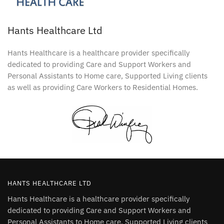
Hants Healthcare Ltd
Hants Healthcare is a healthcare provider specifically
dedicated to providing Care and Support Workers and
Personal Assistants to Home care, Supported Living clients
as well as providing Care Workers to Residential Homes.
HANTS HEALTHCARE LTD
Hants Healthcare is a healthcare provider specifically
dedicated to providing Care and Support Workers and
Personal Assistants to Home care, Supported Living clients