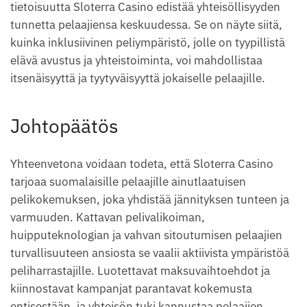
tietoisuutta Sloterra Casino edistää yhteisöllisyyden
tunnetta pelaajiensa keskuudessa. Se on näyte siitä,
kuinka inklusiivinen peliympäristö, jolle on tyypillistä
elävä avustus ja yhteistoiminta, voi mahdollistaa
itsenäisyyttä ja tyytyväisyyttä jokaiselle pelaajille.
Johtopäätös
Yhteenvetona voidaan todeta, että Sloterra Casino
tarjoaa suomalaisille pelaajille ainutlaatuisen
pelikokemuksen, joka yhdistää jännityksen tunteen ja
varmuuden. Kattavan pelivalikoiman,
huipputeknologian ja vahvan sitoutumisen pelaajien
turvallisuuteen ansiosta se vaalii aktiivista ympäristöä
peliharrastajille. Luotettavat maksuvaihtoehdot ja
kiinnostavat kampanjat parantavat kokemusta
entisestään, ja yhteisön tuki kannustaa pelaajien