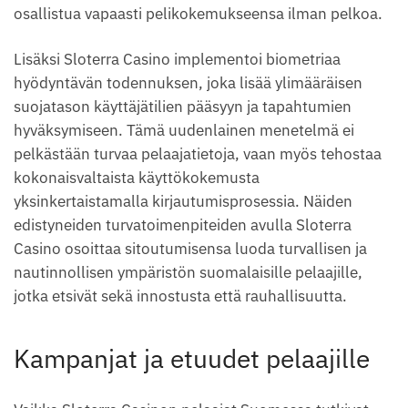
osallistua vapaasti pelikokemukseensa ilman pelkoa.
Lisäksi Sloterra Casino implementoi biometriaa
hyödyntävän todennuksen, joka lisää ylimääräisen
suojatason käyttäjätilien pääsyyn ja tapahtumien
hyväksymiseen. Tämä uudenlainen menetelmä ei
pelkästään turvaa pelaajatietoja, vaan myös tehostaa
kokonaisvaltaista käyttökokemusta
yksinkertaistamalla kirjautumisprosessia. Näiden
edistyneiden turvatoimenpiteiden avulla Sloterra
Casino osoittaa sitoutumisensa luoda turvallisen ja
nautinnollisen ympäristön suomalaisille pelaajille,
jotka etsivät sekä innostusta että rauhallisuutta.
Kampanjat ja etuudet pelaajille