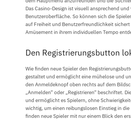
dem Hauptmenü anzufreunden und die Suchleist
Das Casino-Design ist visuell ansprechend und
Benutzeroberfläche. So können sich die Spieler
auf Freiheit und Benutzerfreundlichkeit sichert 
Amüsement in ihrem individuellen Tempo ent
Den Registrierungsbutton lok
Wie finden neue Spieler den Registrierungsbutt
gestaltet und ermöglicht eine mühelose und un
den Anmeldeknopf oben rechts auf dem Bildschirm
„Anmelden“ oder „Registrieren“ beschriftet. Die
und ermöglicht es Spielern, ohne Schwierigkeit
wichtig, um einen reibungslosen Einstieg in di
finden neue Spieler mit nur einem Blick den erst