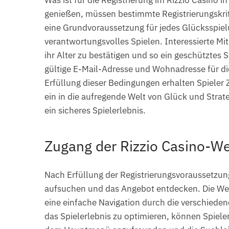
genießen, müssen bestimmte Registrierungskrite
eine Grundvoraussetzung für jedes Glücksspiel
verantwortungsvolles Spielen. Interessierte Mi
ihr Alter zu bestätigen und so ein geschütztes 
gültige E-Mail-Adresse und Wohnadresse für d
Erfüllung dieser Bedingungen erhalten Spieler
ein in die aufregende Welt von Glück und Strat
ein sicheres Spielerlebnis.
Zugang der Rizzio Casino-We
Nach Erfüllung der Registrierungsvoraussetzun
aufsuchen und das Angebot entdecken. Die Web
eine einfache Navigation durch die verschieden
das Spielerlebnis zu optimieren, können Spieler