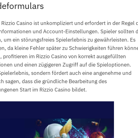
deformulars
izzio Casino ist unkompliziert und erfordert in der Regel d
informationen und Account-Einstellungen. Spieler sollten
m ein störungsfreies Spielerlebnis zu gewährleisten. Es
n, da kleine Fehler später zu Schwierigkeiten führen könn
, profitieren im Rizzio Casino von korrekt ausgefüllten
ionen und einen zügigeren Zugriff auf die Spieloptionen.
 Spielerlebnis, sondern fördert auch eine angenehme und
h sagen, dass die gründliche Bearbeitung des
genen Start im Rizzio Casino bildet.