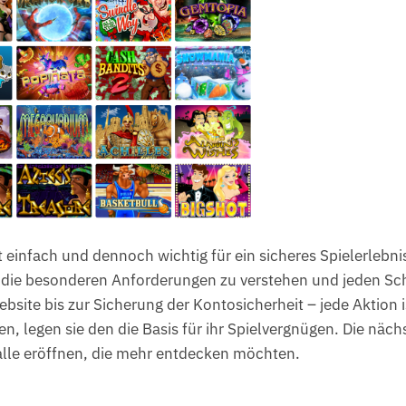
st einfach und dennoch wichtig für ein sicheres Spielerlebni
s, die besonderen Anforderungen zu verstehen und jeden Sch
bsite bis zur Sicherung der Kontosicherheit – jede Aktion i
en, legen sie den die Basis für ihr Spielvergnügen. Die näch
alle eröffnen, die mehr entdecken möchten.