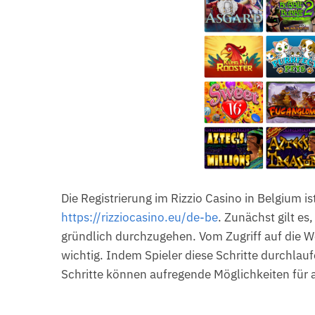
Die Registrierung im Rizzio Casino in Belgium i
https://rizziocasino.eu/de-be
. Zunächst gilt e
gründlich durchzugehen. Vom Zugriff auf die We
wichtig. Indem Spieler diese Schritte durchlauf
Schritte können aufregende Möglichkeiten für 