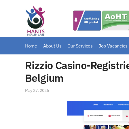
Skip
Skip
to
to
navigation
content
Home
About Us
Our Services
Job Vacancies
Rizzio Casino-Registrie
Belgium
May 27, 2026