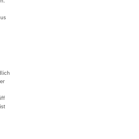
n.
kus
dlich
er
iff
ist