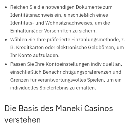
Reichen Sie die notwendigen Dokumente zum
Identitätsnachweis ein, einschließlich eines
Identitäts- und Wohnsitznachweises, um die
Einhaltung der Vorschriften zu sichern.
Wählen Sie Ihre präferierte Einzahlungsmethode, z.
B. Kreditkarten oder elektronische Geldbörsen, um
Ihr Konto aufzuladen.
Passen Sie Ihre Kontoeinstellungen individuell an,
einschließlich Benachrichtigungspräferenzen und
Grenzen für verantwortungsvolles Spielen, um ein
individuelles Spielerlebnis zu erhalten.
Die Basis des Maneki Casinos
verstehen