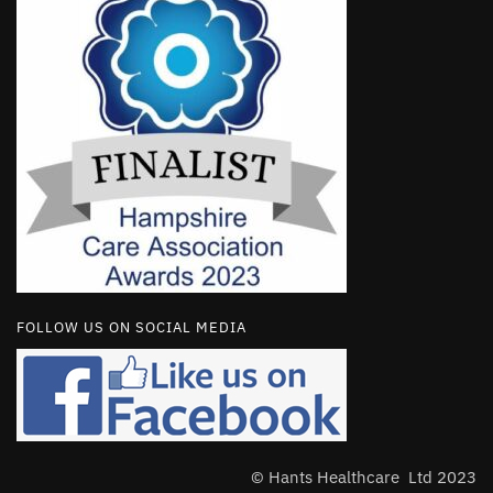
FOLLOW US ON SOCIAL MEDIA
© Hants Healthcare Ltd 2023