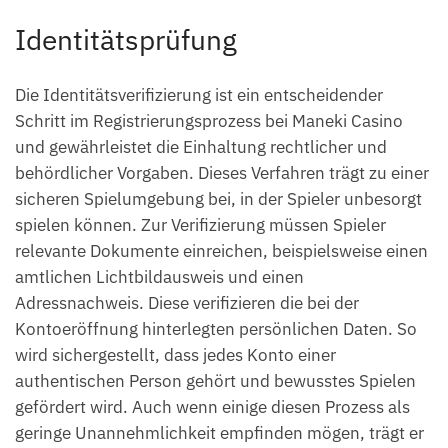
Identitätsprüfung
Die Identitätsverifizierung ist ein entscheidender
Schritt im Registrierungsprozess bei Maneki Casino
und gewährleistet die Einhaltung rechtlicher und
behördlicher Vorgaben. Dieses Verfahren trägt zu einer
sicheren Spielumgebung bei, in der Spieler unbesorgt
spielen können. Zur Verifizierung müssen Spieler
relevante Dokumente einreichen, beispielsweise einen
amtlichen Lichtbildausweis und einen
Adressnachweis. Diese verifizieren die bei der
Kontoeröffnung hinterlegten persönlichen Daten. So
wird sichergestellt, dass jedes Konto einer
authentischen Person gehört und bewusstes Spielen
gefördert wird. Auch wenn einige diesen Prozess als
geringe Unannehmlichkeit empfinden mögen, trägt er