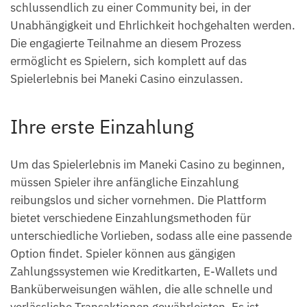
schlussendlich zu einer Community bei, in der
Unabhängigkeit und Ehrlichkeit hochgehalten werden.
Die engagierte Teilnahme an diesem Prozess
ermöglicht es Spielern, sich komplett auf das
Spielerlebnis bei Maneki Casino einzulassen.
Ihre erste Einzahlung
Um das Spielerlebnis im Maneki Casino zu beginnen,
müssen Spieler ihre anfängliche Einzahlung
reibungslos und sicher vornehmen. Die Plattform
bietet verschiedene Einzahlungsmethoden für
unterschiedliche Vorlieben, sodass alle eine passende
Option findet. Spieler können aus gängigen
Zahlungssystemen wie Kreditkarten, E-Wallets und
Banküberweisungen wählen, die alle schnelle und