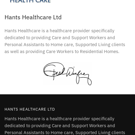
Hants Healthcare Ltd
Hants Healthcare is a healthcare provider specifically
dedicated to providing Care and Support Workers and
Personal Assistants to Home care, Supported Living clients
as well as providing Care Workers to Residential Homes.
HANTS HEALTHCARE LTD
Hants Healthcare is a healthcare provider specifically
dedicated to providing Care and Support Workers and
Personal Assistants to Home care, Supported Living clients