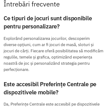
Întrebări frecvente
Ce tipuri de jocuri sunt disponibile
pentru personalizare?
Explorând personalizarea jocurilor, descoperim
diverse opțiuni, cum ar fi jocuri de masă, sloturi și
jocuri de cărți. Fiecare oferă posibilitatea să modificăm
regulile, temele și grafica, optimizând experiența
noastră de joc și personalizând strategia pentru
perfecționare.
Este accesibil Preferințe Centrale pe
dispozitivele mobile?
Da, Preferințe Centrale este accesibil pe dispozitivele