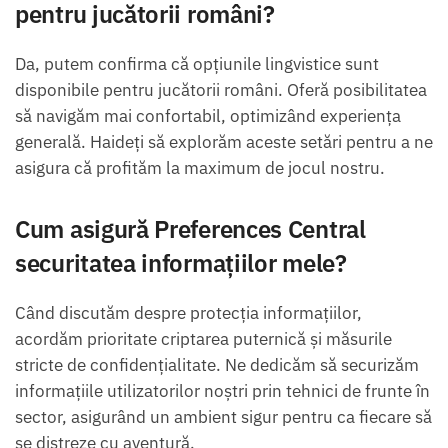
pentru jucătorii români?
Da, putem confirma că opțiunile lingvistice sunt
disponibile pentru jucătorii români. Oferă posibilitatea
să navigăm mai confortabil, optimizând experiența
generală. Haideți să explorăm aceste setări pentru a ne
asigura că profităm la maximum de jocul nostru.
Cum asigură Preferences Central
securitatea informațiilor mele?
Când discutăm despre protecția informațiilor,
acordăm prioritate criptarea puternică și măsurile
stricte de confidențialitate. Ne dedicăm să securizăm
informațiile utilizatorilor noștri prin tehnici de frunte în
sector, asigurând un ambient sigur pentru ca fiecare să
se distreze cu aventură.