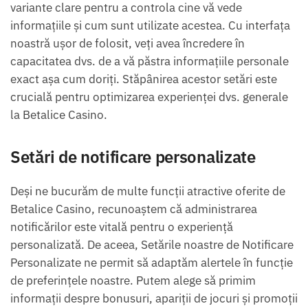
variante clare pentru a controla cine vă vede
informațiile și cum sunt utilizate acestea. Cu interfața
noastră ușor de folosit, veți avea încredere în
capacitatea dvs. de a vă păstra informațiile personale
exact așa cum doriți. Stăpânirea acestor setări este
crucială pentru optimizarea experienței dvs. generale
la Betalice Casino.
Setări de notificare personalizate
Deși ne bucurăm de multe funcții atractive oferite de
Betalice Casino, recunoaștem că administrarea
notificărilor este vitală pentru o experiență
personalizată. De aceea, Setările noastre de Notificare
Personalizate ne permit să adaptăm alertele în funcție
de preferințele noastre. Putem alege să primim
informații despre bonusuri, apariții de jocuri și promoții