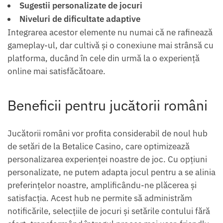
Sugestii personalizate de jocuri
Niveluri de dificultate adaptive
Integrarea acestor elemente nu numai că ne rafinează
gameplay-ul, dar cultivă și o conexiune mai strânsă cu
platforma, ducând în cele din urmă la o experiență
online mai satisfăcătoare.
Beneficii pentru jucătorii români
Jucătorii români vor profita considerabil de noul hub
de setări de la Betalice Casino, care optimizează
personalizarea experienței noastre de joc. Cu opțiuni
personalizate, ne putem adapta jocul pentru a se alinia
preferințelor noastre, amplificându-ne plăcerea și
satisfacția. Acest hub ne permite să administrăm
notificările, selecțiile de jocuri și setările contului fără