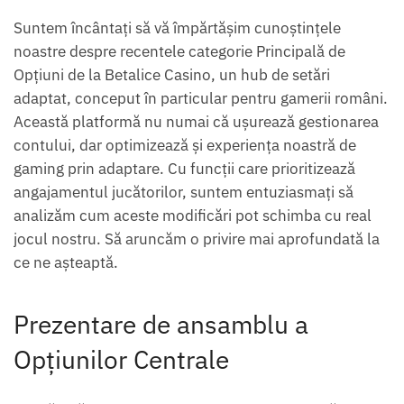
Suntem încântați să vă împărtășim cunoștințele
noastre despre recentele categorie Principală de
Opțiuni de la Betalice Casino, un hub de setări
adaptat, conceput în particular pentru gamerii români.
Această platformă nu numai că ușurează gestionarea
contului, dar optimizează și experiența noastră de
gaming prin adaptare. Cu funcții care prioritizează
angajamentul jucătorilor, suntem entuziasmați să
analizăm cum aceste modificări pot schimba cu real
jocul nostru. Să aruncăm o privire mai aprofundată la
ce ne așteaptă.
Prezentare de ansamblu a
Opțiunilor Centrale