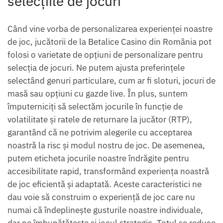
selecțiile de jocuri
Când vine vorba de personalizarea experienței noastre
de joc, jucătorii de la Betalice Casino din România pot
folosi o varietate de opțiuni de personalizare pentru
selecția de jocuri. Ne putem ajusta preferințele
selectând genuri particulare, cum ar fi sloturi, jocuri de
masă sau opțiuni cu gazde live. În plus, suntem
împuterniciți să selectăm jocurile în funcție de
volatilitate și ratele de returnare la jucător (RTP),
garantând că ne potrivim alegerile cu acceptarea
noastră la risc și modul nostru de joc. De asemenea,
putem eticheta jocurile noastre îndrăgite pentru
accesibilitate rapid, transformând experiența noastră
de joc eficientă și adaptată. Aceste caracteristici ne
dau voie să construim o experiență de joc care nu
numai că îndeplinește gusturile noastre individuale,
dar ne îmbunătățește și jocul strategic. Totul se reduce