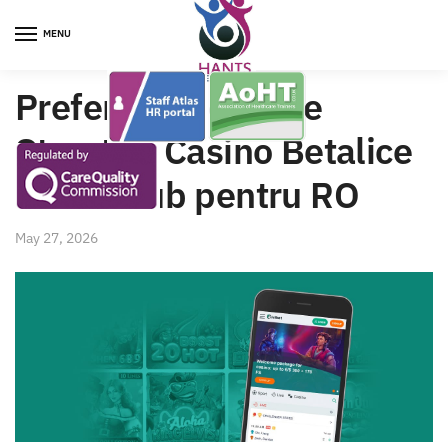
Skip
Skip
to
to
MENU
navigation
content
Preferințe Centrale
Structuri Casino Betalice
Setări Hub pentru RO
May 27, 2026