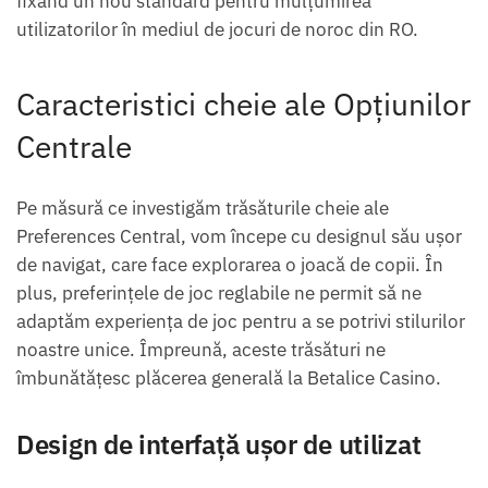
fixând un nou standard pentru mulțumirea
utilizatorilor în mediul de jocuri de noroc din RO.
Caracteristici cheie ale Opțiunilor
Centrale
Pe măsură ce investigăm trăsăturile cheie ale
Preferences Central, vom începe cu designul său ușor
de navigat, care face explorarea o joacă de copii. În
plus, preferințele de joc reglabile ne permit să ne
adaptăm experiența de joc pentru a se potrivi stilurilor
noastre unice. Împreună, aceste trăsături ne
îmbunătățesc plăcerea generală la Betalice Casino.
Design de interfață ușor de utilizat