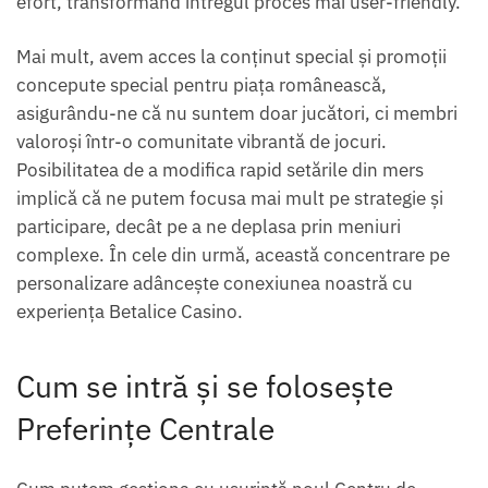
efort, transformând întregul proces mai user-friendly.
Mai mult, avem acces la conținut special și promoții
concepute special pentru piața românească,
asigurându-ne că nu suntem doar jucători, ci membri
valoroși într-o comunitate vibrantă de jocuri.
Posibilitatea de a modifica rapid setările din mers
implică că ne putem focusa mai mult pe strategie și
participare, decât pe a ne deplasa prin meniuri
complexe. În cele din urmă, această concentrare pe
personalizare adâncește conexiunea noastră cu
experiența Betalice Casino.
Cum se intră și se folosește
Preferințe Centrale