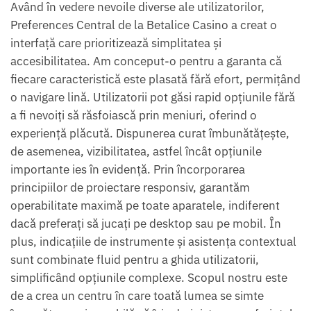
Având în vedere nevoile diverse ale utilizatorilor,
Preferences Central de la Betalice Casino a creat o
interfață care prioritizează simplitatea și
accesibilitatea. Am conceput-o pentru a garanta că
fiecare caracteristică este plasată fără efort, permițând
o navigare lină. Utilizatorii pot găsi rapid opțiunile fără
a fi nevoiți să răsfoiască prin meniuri, oferind o
experiență plăcută. Dispunerea curat îmbunătățește,
de asemenea, vizibilitatea, astfel încât opțiunile
importante ies în evidență. Prin încorporarea
principiilor de proiectare responsiv, garantăm
operabilitate maximă pe toate aparatele, indiferent
dacă preferați să jucați pe desktop sau pe mobil. În
plus, indicațiile de instrumente și asistența contextual
sunt combinate fluid pentru a ghida utilizatorii,
simplificând opțiunile complexe. Scopul nostru este
de a crea un centru în care toată lumea se simte