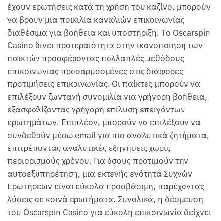
έχουν ερωτήσεις κατά τη χρήση του καζίνο, μπορούν
να βρουν μια ποικιλία καναλιών επικοινωνίας
διαθέσιμα για βοήθεια και υποστήριξη. Το Oscarspin
Casino δίνει προτεραιότητα στην ικανοποίηση των
παικτών προσφέροντας πολλαπλές μεθόδους
επικοινωνίας προσαρμοσμένες στις διάφορες
προτιμήσεις επικοινωνίας. Οι παίκτες μπορούν να
επιλέξουν ζωντανή συνομιλία για γρήγορη βοήθεια,
εξασφαλίζοντας γρήγορη επίλυση επειγόντων
ερωτημάτων. Επιπλέον, μπορούν να επιλέξουν να
συνδεθούν μέσω email για πιο αναλυτικά ζητήματα,
επιτρέποντας αναλυτικές εξηγήσεις χωρίς
περιορισμούς χρόνου. Για όσους προτιμούν την
αυτοεξυπηρέτηση, μια εκτενής ενότητα Συχνών
Ερωτήσεων είναι εύκολα προσβάσιμη, παρέχοντας
λύσεις σε κοινά ερωτήματα. Συνολικά, η δέσμευση
του Oscarspin Casino για εύκολη επικοινωνία δείχνει