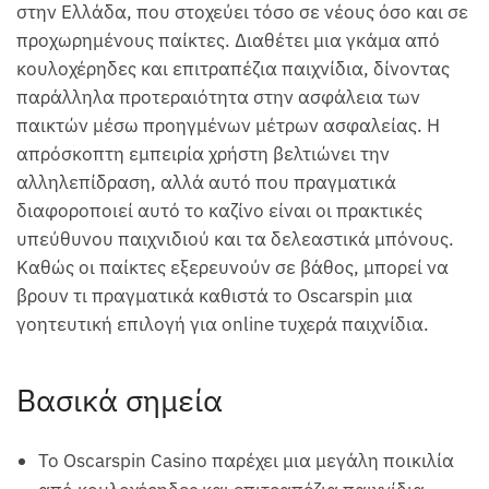
στην Ελλάδα, που στοχεύει τόσο σε νέους όσο και σε
προχωρημένους παίκτες. Διαθέτει μια γκάμα από
κουλοχέρηδες και επιτραπέζια παιχνίδια, δίνοντας
παράλληλα προτεραιότητα στην ασφάλεια των
παικτών μέσω προηγμένων μέτρων ασφαλείας. Η
απρόσκοπτη εμπειρία χρήστη βελτιώνει την
αλληλεπίδραση, αλλά αυτό που πραγματικά
διαφοροποιεί αυτό το καζίνο είναι οι πρακτικές
υπεύθυνου παιχνιδιού και τα δελεαστικά μπόνους.
Καθώς οι παίκτες εξερευνούν σε βάθος, μπορεί να
βρουν τι πραγματικά καθιστά το Oscarspin μια
γοητευτική επιλογή για online τυχερά παιχνίδια.
Βασικά σημεία
Το Oscarspin Casino παρέχει μια μεγάλη ποικιλία