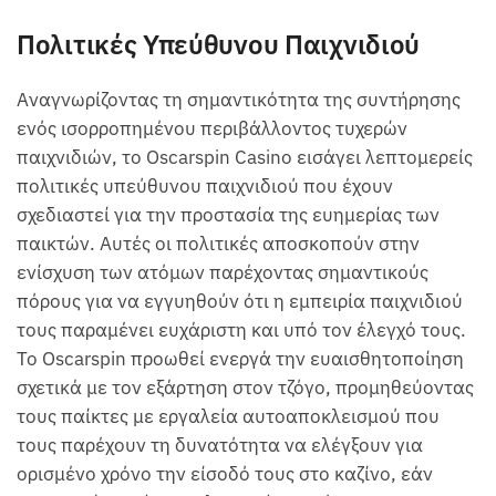
Πολιτικές Υπεύθυνου Παιχνιδιού
Αναγνωρίζοντας τη σημαντικότητα της συντήρησης
ενός ισορροπημένου περιβάλλοντος τυχερών
παιχνιδιών, το Oscarspin Casino εισάγει λεπτομερείς
πολιτικές υπεύθυνου παιχνιδιού που έχουν
σχεδιαστεί για την προστασία της ευημερίας των
παικτών. Αυτές οι πολιτικές αποσκοπούν στην
ενίσχυση των ατόμων παρέχοντας σημαντικούς
πόρους για να εγγυηθούν ότι η εμπειρία παιχνιδιού
τους παραμένει ευχάριστη και υπό τον έλεγχό τους.
Το Oscarspin προωθεί ενεργά την ευαισθητοποίηση
σχετικά με τον εξάρτηση στον τζόγο, προμηθεύοντας
τους παίκτες με εργαλεία αυτοαποκλεισμού που
τους παρέχουν τη δυνατότητα να ελέγξουν για
ορισμένο χρόνο την είσοδό τους στο καζίνο, εάν