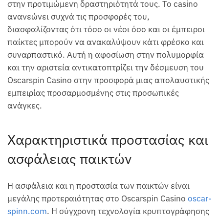
στην προτιμώμενη δραστηριότητά τους. Το casino
ανανεώνει συχνά τις προσφορές του,
διασφαλίζοντας ότι τόσο οι νέοι όσο και οι έμπειροι
παίκτες μπορούν να ανακαλύψουν κάτι φρέσκο και
συναρπαστικό. Αυτή η αφοσίωση στην πολυμορφία
και την αριστεία αντικατοπτρίζει την δέσμευση του
Oscarspin Casino στην προσφορά μιας απολαυστικής
εμπειρίας προσαρμοσμένης στις προσωπικές
ανάγκες.
Χαρακτηριστικά προστασίας και
ασφάλειας παικτών
Η ασφάλεια και η προστασία των παικτών είναι
μεγάλης προτεραιότητας στο Oscarspin Casino
oscar-
spinn.com
. Η σύγχρονη τεχνολογία κρυπτογράφησης