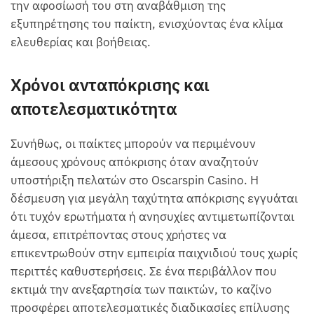
την αφοσίωσή του στη αναβάθμιση της
εξυπηρέτησης του παίκτη, ενισχύοντας ένα κλίμα
ελευθερίας και βοήθειας.
Χρόνοι ανταπόκρισης και
αποτελεσματικότητα
Συνήθως, οι παίκτες μπορούν να περιμένουν
άμεσους χρόνους απόκρισης όταν αναζητούν
υποστήριξη πελατών στο Oscarspin Casino. Η
δέσμευση για μεγάλη ταχύτητα απόκρισης εγγυάται
ότι τυχόν ερωτήματα ή ανησυχίες αντιμετωπίζονται
άμεσα, επιτρέποντας στους χρήστες να
επικεντρωθούν στην εμπειρία παιχνιδιού τους χωρίς
περιττές καθυστερήσεις. Σε ένα περιβάλλον που
εκτιμά την ανεξαρτησία των παικτών, το καζίνο
προσφέρει αποτελεσματικές διαδικασίες επίλυσης