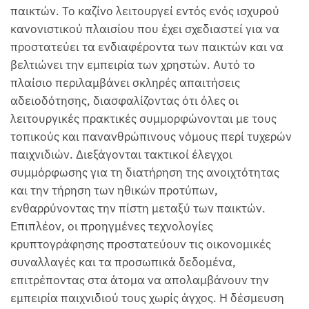
παικτών. Το καζίνο λειτουργεί εντός ενός ισχυρού
κανονιστικού πλαισίου που έχει σχεδιαστεί για να
προστατεύει τα ενδιαφέροντα των παικτών και να
βελτιώνει την εμπειρία των χρηστών. Αυτό το
πλαίσιο περιλαμβάνει σκληρές απαιτήσεις
αδειοδότησης, διασφαλίζοντας ότι όλες οι
λειτουργικές πρακτικές συμμορφώνονται με τους
τοπικούς και πανανθρώπινους νόμους περί τυχερών
παιχνιδιών. Διεξάγονται τακτικοί έλεγχοι
συμμόρφωσης για τη διατήρηση της ανοιχτότητας
και την τήρηση των ηθικών προτύπων,
ενθαρρύνοντας την πίστη μεταξύ των παικτών.
Επιπλέον, οι προηγμένες τεχνολογίες
κρυπτογράφησης προστατεύουν τις οικονομικές
συναλλαγές και τα προσωπικά δεδομένα,
επιτρέποντας στα άτομα να απολαμβάνουν την
εμπειρία παιχνιδιού τους χωρίς άγχος. Η δέσμευση