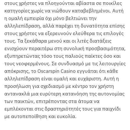
στους χρήστες να πλοηγούνται αβίαστα σε ποικίλες
κατηγορίες χωρίς να νιώθουν καταβεβλημένοι. Αυτή
η ομαλή εμπειρία όχι μόνο βελτιώνει την
αλληλεπίδραση, αλλά παρέχει τη δυνατότητα επίσης
στους χρήστες να εξερευνούν ελεύθερα τις επιλογές
τους. Τα ξεκάθαρα μενού και οι λιτές διατάξεις
ενισχύουν περαιτέρω στη συνολική προσβασιμότητα,
εξυπηρετώντας τόσο τους παλιούς παίκτες όσο και
τους νεοφερμένους. Σε συνδυασμό με τις λειτουργίες
απόκρισης, το Oscarspin Casino εγγυάται ότι κάθε
αλληλεπίδραση είναι ομαλή και ευχάριστη. Αυτή η
προσήλωση για σχεδιασμό με κέντρο τον χρήστη
αντανακλά μια ευρύτερη κατανόηση της αυτονομίας
των παικτών, επιτρέποντας στα άτομα να
εμπλέκονται στις δραστηριότητές τους για παιχνίδι
με αυτοπεποίθηση και ευκολία.