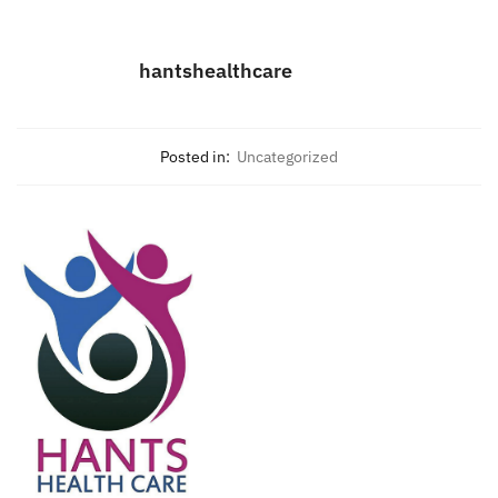
hantshealthcare
Posted in:
Uncategorized