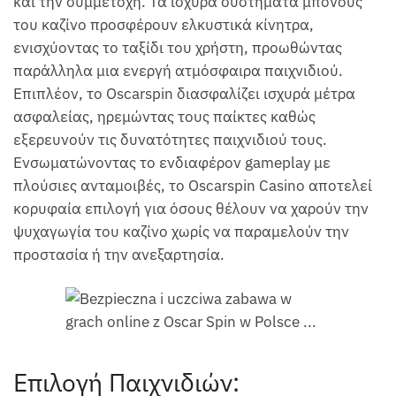
και την συμμετοχή. Τα ισχυρά συστήματα μπόνους
του καζίνο προσφέρουν ελκυστικά κίνητρα,
ενισχύοντας το ταξίδι του χρήστη, προωθώντας
παράλληλα μια ενεργή ατμόσφαιρα παιχνιδιού.
Επιπλέον, το Oscarspin διασφαλίζει ισχυρά μέτρα
ασφαλείας, ηρεμώντας τους παίκτες καθώς
εξερευνούν τις δυνατότητες παιχνιδιού τους.
Ενσωματώνοντας το ενδιαφέρον gameplay με
πλούσιες ανταμοιβές, το Oscarspin Casino αποτελεί
κορυφαία επιλογή για όσους θέλουν να χαρούν την
ψυχαγωγία του καζίνο χωρίς να παραμελούν την
προστασία ή την ανεξαρτησία.
Επιλογή Παιχνιδιών: