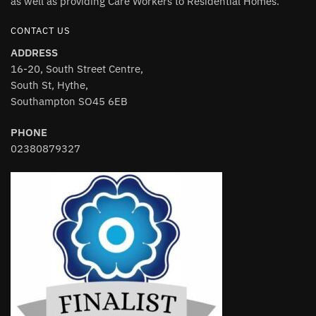
as well as providing Care Workers to Residential Homes.
CONTACT US
ADDRESS
16-20, South Street Centre,
South St, Hythe,
Southampton SO45 6EB
PHONE
02380879327