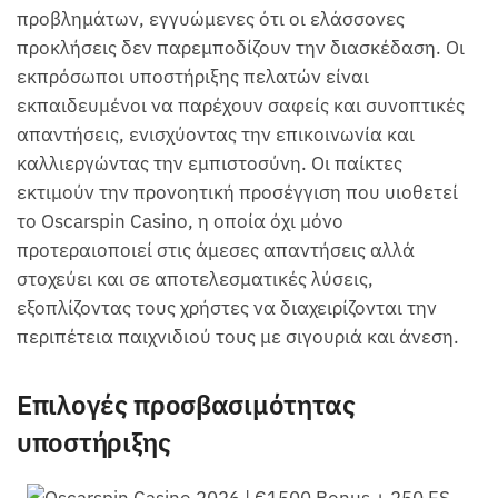
προβλημάτων, εγγυώμενες ότι οι ελάσσονες
προκλήσεις δεν παρεμποδίζουν την διασκέδαση. Οι
εκπρόσωποι υποστήριξης πελατών είναι
εκπαιδευμένοι να παρέχουν σαφείς και συνοπτικές
απαντήσεις, ενισχύοντας την επικοινωνία και
καλλιεργώντας την εμπιστοσύνη. Οι παίκτες
εκτιμούν την προνοητική προσέγγιση που υιοθετεί
το Oscarspin Casino, η οποία όχι μόνο
προτεραιοποιεί στις άμεσες απαντήσεις αλλά
στοχεύει και σε αποτελεσματικές λύσεις,
εξοπλίζοντας τους χρήστες να διαχειρίζονται την
περιπέτεια παιχνιδιού τους με σιγουριά και άνεση.
Επιλογές προσβασιμότητας
υποστήριξης