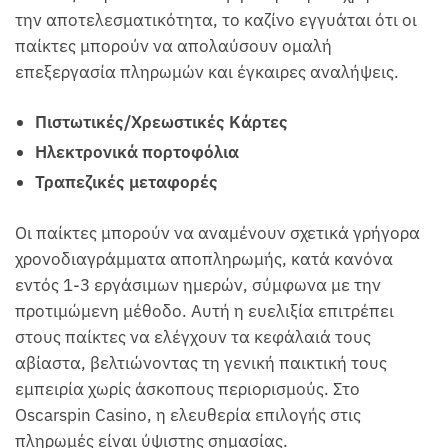
την αποτελεσματικότητα, το καζίνο εγγυάται ότι οι
παίκτες μπορούν να απολαύσουν ομαλή
επεξεργασία πληρωμών και έγκαιρες αναλήψεις.
Πιστωτικές/Χρεωστικές Κάρτες
Ηλεκτρονικά πορτοφόλια
Τραπεζικές μεταφορές
Οι παίκτες μπορούν να αναμένουν σχετικά γρήγορα
χρονοδιαγράμματα αποπληρωμής, κατά κανόνα
εντός 1-3 εργάσιμων ημερών, σύμφωνα με την
προτιμώμενη μέθοδο. Αυτή η ευελιξία επιτρέπει
στους παίκτες να ελέγχουν τα κεφάλαιά τους
αβίαστα, βελτιώνοντας τη γενική παικτική τους
εμπειρία χωρίς άσκοπους περιορισμούς. Στο
Oscarspin Casino, η ελευθερία επιλογής στις
πληρωμές είναι ύψιστης σημασίας.