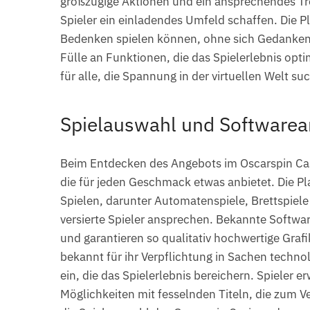
großzügige Aktionen und ein ansprechendes Tre
Spieler ein einladendes Umfeld schaffen. Die P
Bedenken spielen können, ohne sich Gedanken
Fülle an Funktionen, die das Spielerlebnis opti
für alle, die Spannung in der virtuellen Welt su
Spielauswahl und Softwarea
Beim Entdecken des Angebots im Oscarspin Cas
die für jeden Geschmack etwas anbietet. Die P
Spielen, darunter Automatenspiele, Brettspiele
versierte Spieler ansprechen. Bekannte Softwa
und garantieren so qualitativ hochwertige Grafi
bekannt für ihr Verpflichtung in Sachen techn
ein, die das Spielerlebnis bereichern. Spieler e
Möglichkeiten mit fesselnden Titeln, die zum V