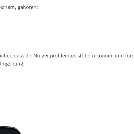
eichern, gehören:
sicher, dass die Nutzer problemlos stöbern können und förd
-Umgebung.