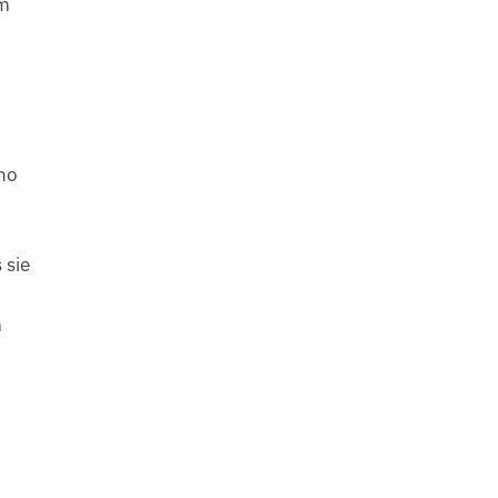
im
ino
 sie
m