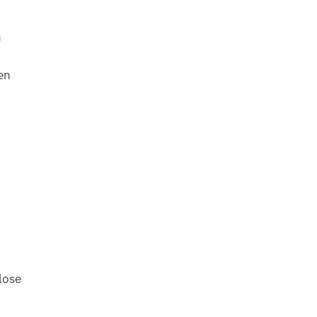
n
en
lose