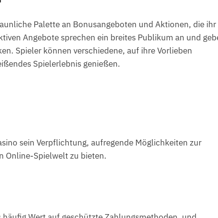
staunliche Palette an Bonusangeboten und Aktionen, die ihr
raktiven Angebote sprechen ein breites Publikum an und ge
ken. Spieler können verschiedene, auf ihre Vorlieben
ißendes Spielerlebnis genießen.
sino sein Verpflichtung, aufregende Möglichkeiten zur
Online-Spielwelt zu bieten.
os häufig Wert auf geschützte Zahlungsmethoden, und