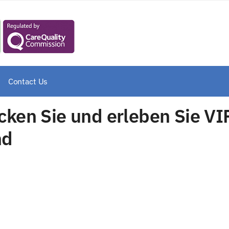
Contact Us
cken Sie und erleben Sie VI
nd