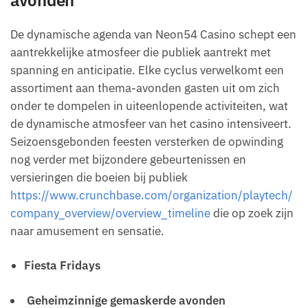
De dynamische agenda van Neon54 Casino schept een
aantrekkelijke atmosfeer die publiek aantrekt met
spanning en anticipatie. Elke cyclus verwelkomt een
assortiment aan thema-avonden gasten uit om zich
onder te dompelen in uiteenlopende activiteiten, wat
de dynamische atmosfeer van het casino intensiveert.
Seizoensgebonden feesten versterken de opwinding
nog verder met bijzondere gebeurtenissen en
versieringen die boeien bij publiek
https://www.crunchbase.com/organization/playtech/
company_overview/overview_timeline
die op zoek zijn
naar amusement en sensatie.
Fiesta Fridays
Geheimzinnige gemaskerde avonden