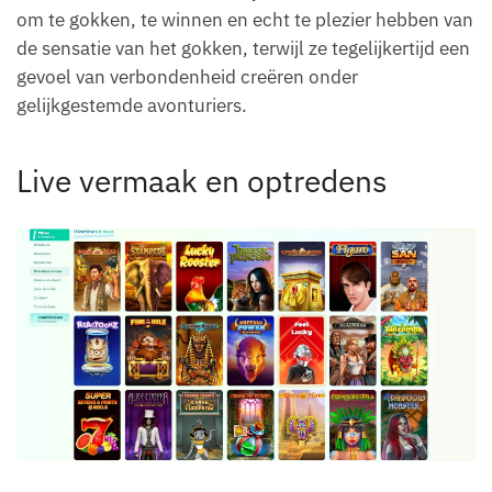
om te gokken, te winnen en echt te plezier hebben van
de sensatie van het gokken, terwijl ze tegelijkertijd een
gevoel van verbondenheid creëren onder
gelijkgestemde avonturiers.
Live vermaak en optredens