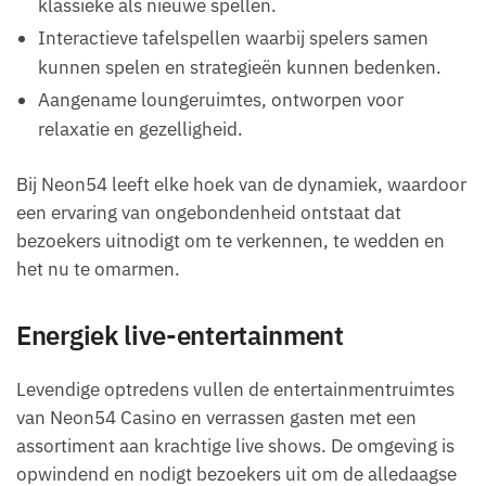
klassieke als nieuwe spellen.
Interactieve tafelspellen waarbij spelers samen
kunnen spelen en strategieën kunnen bedenken.
Aangename loungeruimtes, ontworpen voor
relaxatie en gezelligheid.
Bij Neon54 leeft elke hoek van de dynamiek, waardoor
een ervaring van ongebondenheid ontstaat dat
bezoekers uitnodigt om te verkennen, te wedden en
het nu te omarmen.
Energiek live-entertainment
Levendige optredens vullen de entertainmentruimtes
van Neon54 Casino en verrassen gasten met een
assortiment aan krachtige live shows. De omgeving is
opwindend en nodigt bezoekers uit om de alledaagse