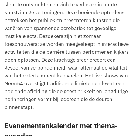
sleur te ontvluchten en zich te verliezen in bonte
kunstzinnige vertoningen. Deze boeiende optredens
betrekken het publiek en presenteren kunsten die
variëren van spannende acrobatiek tot gevoelige
muzikale acts. Bezoekers zijn niet zomaar
toeschouwers; ze worden meegesleept in interactieve
activiteiten die de barrière tussen performer en kijkers
doen oplossen. Deze krachtige sfeer creëert een
gevoel van verbondenheid, waar allemaal de vitaliteit
van het entertainment kan voelen. Het live shows van
Neon54 overstijgt traditionele limieten en levert een
boeiende afleiding die de geest prikkelt en langdurige
herinneringen vormt bij iedereen die de deuren
binnenstapt.
Evenementenkalender met thema-
avonden