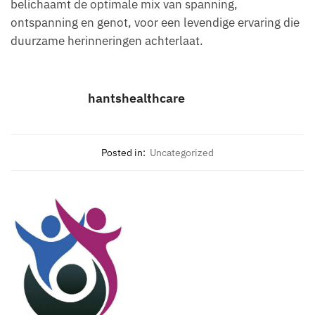
belichaamt de optimale mix van spanning,
ontspanning en genot, voor een levendige ervaring die
duurzame herinneringen achterlaat.
hantshealthcare
Posted in:
Uncategorized