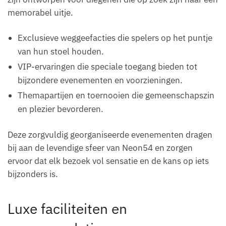
memorabel uitje.
Exclusieve weggeefacties die spelers op het puntje
van hun stoel houden.
VIP-ervaringen die speciale toegang bieden tot
bijzondere evenementen en voorzieningen.
Themapartijen en toernooien die gemeenschapszin
en plezier bevorderen.
Deze zorgvuldig georganiseerde evenementen dragen
bij aan de levendige sfeer van Neon54 en zorgen
ervoor dat elk bezoek vol sensatie en de kans op iets
bijzonders is.
Luxe faciliteiten en