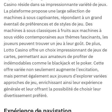
Casino réside dans sa impressionnante variété de jeux.
La plateforme propose une large sélection de
machines à sous captivantes, répondant à un grand
éventail de préférences et de styles de jeu. Des
machines à sous classiques à fruits aux machines à
sous vidéo contemporaines aux thèmes fascinants, les
joueurs peuvent trouver un jeu à leur goût. De plus,
Lotto Casino offre un choix impressionnant de jeux de
cartes, permettant aux amateurs de profiter de
indémodables comme le blackjack et le poker. Cette
offre variée non seulement augmente l’excitation,
mais permet également aux joueurs d’explorer variées
approches de jeu, enrichissant ainsi leur expérience
générale et leur offrant la possibilité de choisir leur
divertissement préféré.
Expérience de navigation