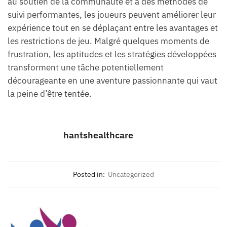
au soutien de la communauté et à des méthodes de
suivi performantes, les joueurs peuvent améliorer leur
expérience tout en se déplaçant entre les avantages et
les restrictions de jeu. Malgré quelques moments de
frustration, les aptitudes et les stratégies développées
transforment une tâche potentiellement
décourageante en une aventure passionnante qui vaut
la peine d’être tentée.
hantshealthcare
Posted in:
Uncategorized