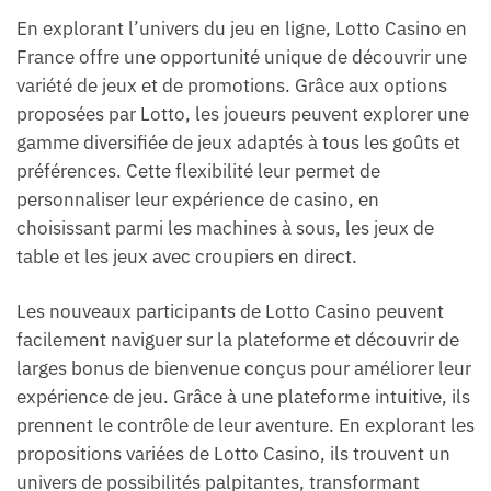
En explorant l’univers du jeu en ligne, Lotto Casino en
France offre une opportunité unique de découvrir une
variété de jeux et de promotions. Grâce aux options
proposées par Lotto, les joueurs peuvent explorer une
gamme diversifiée de jeux adaptés à tous les goûts et
préférences. Cette flexibilité leur permet de
personnaliser leur expérience de casino, en
choisissant parmi les machines à sous, les jeux de
table et les jeux avec croupiers en direct.
Les nouveaux participants de Lotto Casino peuvent
facilement naviguer sur la plateforme et découvrir de
larges bonus de bienvenue conçus pour améliorer leur
expérience de jeu. Grâce à une plateforme intuitive, ils
prennent le contrôle de leur aventure. En explorant les
propositions variées de Lotto Casino, ils trouvent un
univers de possibilités palpitantes, transformant