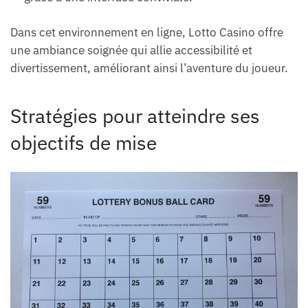
Dans cet environnement en ligne, Lotto Casino offre
une ambiance soignée qui allie accessibilité et
divertissement, améliorant ainsi l’aventure du joueur.
Stratégies pour atteindre ses
objectifs de mise