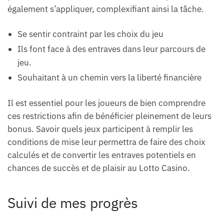
également s’appliquer, complexifiant ainsi la tâche.
Se sentir contraint par les choix du jeu
Ils font face à des entraves dans leur parcours de
jeu.
Souhaitant à un chemin vers la liberté financière
Il est essentiel pour les joueurs de bien comprendre
ces restrictions afin de bénéficier pleinement de leurs
bonus. Savoir quels jeux participent à remplir les
conditions de mise leur permettra de faire des choix
calculés et de convertir les entraves potentiels en
chances de succès et de plaisir au Lotto Casino.
Suivi de mes progrès