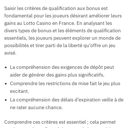
Saisir les critères de qualification aux bonus est
fondamental pour les joueurs désirant améliorer leurs
gains au Lotto Casino en France. En analysant les
divers types de bonus et les éléments de qualification
essentiels, les joueurs peuvent explorer un monde de
possibilités et tirer parti de la liberté qu’offre un jeu
avisé.
La compréhension des exigences de dépôt peut
aider de générer des gains plus significatifs.
Comprendre les restrictions de mise fait le jeu plus
excitant.
La compréhension des délais d’expiration veille à de
ne rater aucune chance.
Comprendre ces critères est essentiel ; cela permet