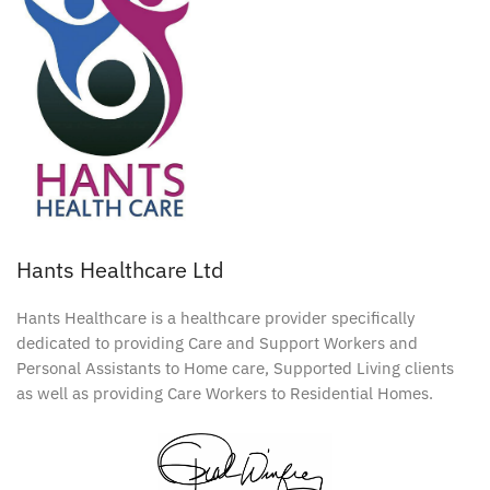
Hants Healthcare Ltd
Hants Healthcare is a healthcare provider specifically
dedicated to providing Care and Support Workers and
Personal Assistants to Home care, Supported Living clients
as well as providing Care Workers to Residential Homes.