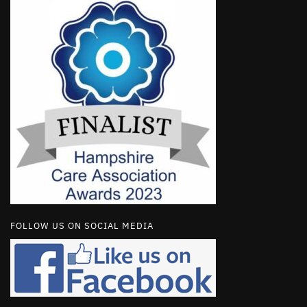
FOLLOW US ON SOCIAL MEDIA