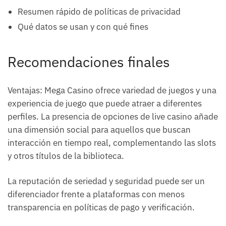
Resumen rápido de políticas de privacidad
Qué datos se usan y con qué fines
Recomendaciones finales
Ventajas: Mega Casino ofrece variedad de juegos y una
experiencia de juego que puede atraer a diferentes
perfiles. La presencia de opciones de live casino añade
una dimensión social para aquellos que buscan
interacción en tiempo real, complementando las slots
y otros títulos de la biblioteca.
La reputación de seriedad y seguridad puede ser un
diferenciador frente a plataformas con menos
transparencia en políticas de pago y verificación.