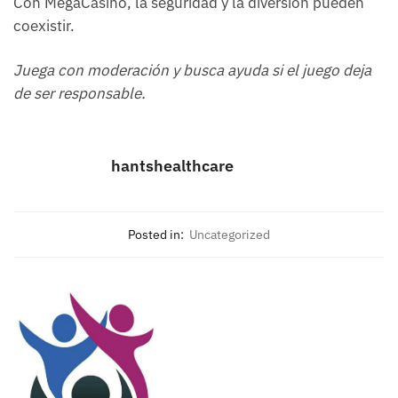
Con MegaCasino, la seguridad y la diversión pueden
coexistir.
Juega con moderación y busca ayuda si el juego deja
de ser responsable.
hantshealthcare
Posted in:
Uncategorized