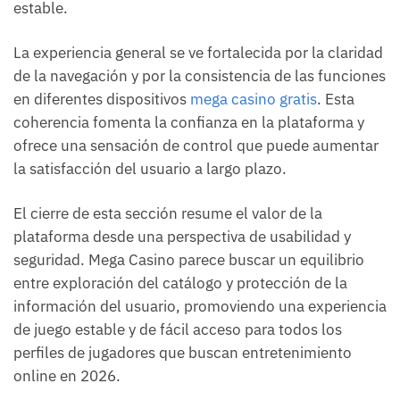
estable.
La experiencia general se ve fortalecida por la claridad
de la navegación y por la consistencia de las funciones
en diferentes dispositivos
mega casino gratis
. Esta
coherencia fomenta la confianza en la plataforma y
ofrece una sensación de control que puede aumentar
la satisfacción del usuario a largo plazo.
El cierre de esta sección resume el valor de la
plataforma desde una perspectiva de usabilidad y
seguridad. Mega Casino parece buscar un equilibrio
entre exploración del catálogo y protección de la
información del usuario, promoviendo una experiencia
de juego estable y de fácil acceso para todos los
perfiles de jugadores que buscan entretenimiento
online en 2026.