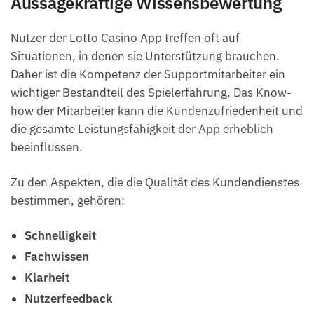
Aussagekräftige Wissensbewertung
Nutzer der Lotto Casino App treffen oft auf
Situationen, in denen sie Unterstützung brauchen.
Daher ist die Kompetenz der Supportmitarbeiter ein
wichtiger Bestandteil des Spielerfahrung. Das Know-
how der Mitarbeiter kann die Kundenzufriedenheit und
die gesamte Leistungsfähigkeit der App erheblich
beeinflussen.
Zu den Aspekten, die die Qualität des Kundendienstes
bestimmen, gehören:
Schnelligkeit
Fachwissen
Klarheit
Nutzerfeedback