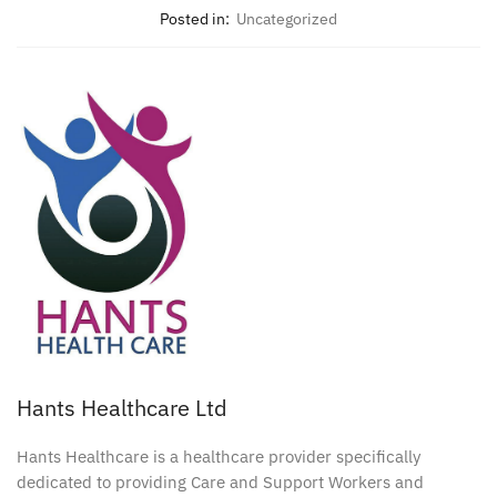
Posted in:
Uncategorized
Hants Healthcare Ltd
Hants Healthcare is a healthcare provider specifically
dedicated to providing Care and Support Workers and