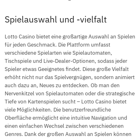
Spielauswahl und -vielfalt
Lotto Casino bietet eine großartige Auswahl an Spielen
für jeden Geschmack. Die Plattform umfasst
verschiedene Spielarten wie Spielautomaten,
Tischspiele und Live-Dealer-Optionen, sodass jeder
Spieler etwas Geeignetes findet. Diese große Vielfalt
erhöht nicht nur das Spielvergnügen, sondern animiert
auch dazu an, Neues zu entdecken. Ob man den
Nervenkitzel von Spielautomaten oder die strategische
Tiefe von Kartenspielen sucht – Lotto Casino bietet
viele Möglichkeiten. Die benutzerfreundliche
Oberfläche ermöglicht eine intuitive Navigation und
einen einfachen Wechsel zwischen verschiedenen
Genres. Dank der großen Auswahl an Spielen können