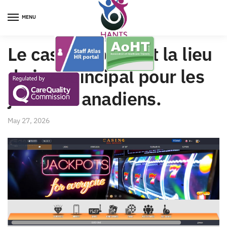
Skip
Skip
to
to
MENU
navigation
content
Le casino Lotto est la lieu
de jeu principal pour les
joueurs canadiens.
May 27, 2026