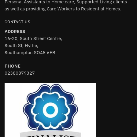
Personal Assistants to Home care, Supported Living clients
as well as providing Care Workers to Residential Homes.
CONTACT US
ADDRESS
16-20, South Street Centre,
South St, Hythe,
Southampton SO45 6EB
PHONE
02380879327