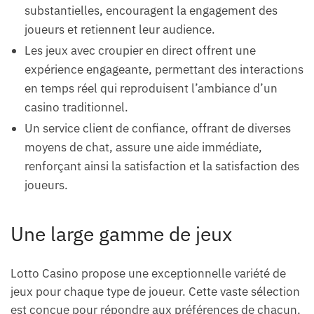
substantielles, encouragent la engagement des
joueurs et retiennent leur audience.
Les jeux avec croupier en direct offrent une
expérience engageante, permettant des interactions
en temps réel qui reproduisent l’ambiance d’un
casino traditionnel.
Un service client de confiance, offrant de diverses
moyens de chat, assure une aide immédiate,
renforçant ainsi la satisfaction et la satisfaction des
joueurs.
Une large gamme de jeux
Lotto Casino propose une exceptionnelle variété de
jeux pour chaque type de joueur. Cette vaste sélection
est conçue pour répondre aux préférences de chacun,