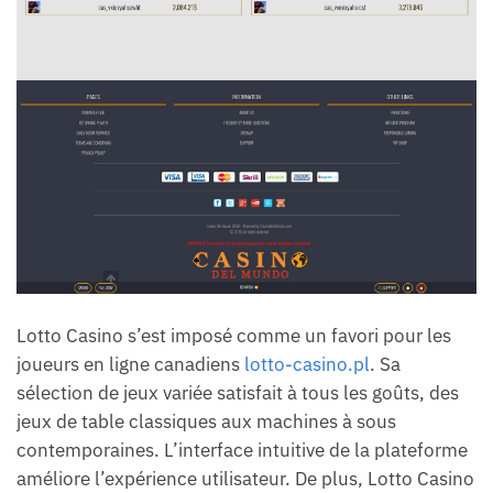
Lotto Casino s’est imposé comme un favori pour les
joueurs en ligne canadiens
lotto-casino.pl
. Sa
sélection de jeux variée satisfait à tous les goûts, des
jeux de table classiques aux machines à sous
contemporaines. L’interface intuitive de la plateforme
améliore l’expérience utilisateur. De plus, Lotto Casino