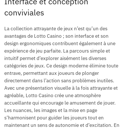
Interface et conception
conviviales
La collection attrayante de jeux n’est qu’un des
avantages de Lotto Casino ; son interface et son
design ergonomiques contribuent également à une
expérience de jeu parfaite. La parcours simple et
intuitif permet d’explorer aisément les diverses
catégories de jeux. Ce design moderne élimine toute
entrave, permettant aux joueurs de plonger
directement dans l’action sans problèmes inutiles.
Avec une présentation visuelle à la fois attrayante et
agréable, Lotto Casino crée une atmosphère
accueillante qui encourage le amusement de jouer.
Les nuances, les images et la mise en page
s’harmonisent pour guider les joueurs tout en
maintenant un sens de autonomie et d’excitation. En