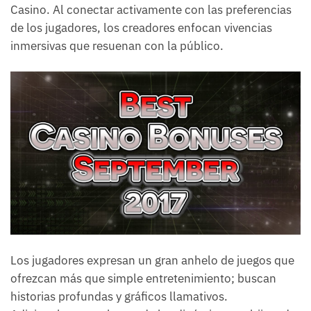
Casino. Al conectar activamente con las preferencias
de los jugadores, los creadores enfocan vivencias
inmersivas que resuenan con la público.
Los jugadores expresan un gran anhelo de juegos que
ofrezcan más que simple entretenimiento; buscan
historias profundas y gráficos llamativos.