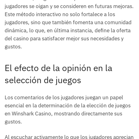
jugadores se oigan y se consideren en futuras mejoras.
Este método interactivo no solo fortalece a los
jugadores, sino que también fomenta una comunidad
dinámica, lo que, en última instancia, define la oferta
del casino para satisfacer mejor sus necesidades y
gustos.
El efecto de la opinión en la
selección de juegos
Los comentarios de los jugadores juegan un papel
esencial en la determinación de la elección de juegos
en Winshark Casino, mostrando directamente sus
gustos.
Al escuchar activamente lo que los jugadores aprecian