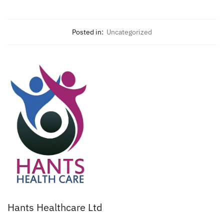
Posted in:
Uncategorized
Hants Healthcare Ltd