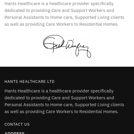
Hants Healthcare is a healthcare provider specifically
dedicated to providing Care and Support Workers and
Personal Assistants to Home care, Supported Living clients
as well as providing Care Workers to Residential Homes.
HANTS HEALTHCARE LTD
Hants Healthcare is a healthcare provider specifically
dedicated to providing Care and Support Workers and
Personal Assistants to Home care, Supported Living clients
as well as providing Care Workers to Residential Homes.
CONTACT US
ADDRESS