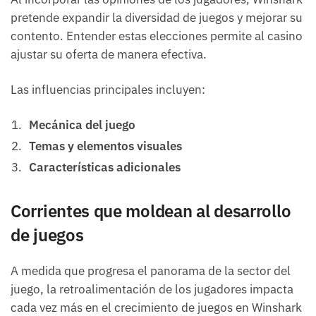
pretende expandir la diversidad de juegos y mejorar su
contento. Entender estas elecciones permite al casino
ajustar su oferta de manera efectiva.
Las influencias principales incluyen:
Mecánica del juego
Temas y elementos visuales
Características adicionales
Corrientes que moldean al desarrollo
de juegos
A medida que progresa el panorama de la sector del
juego, la retroalimentación de los jugadores impacta
cada vez más en el crecimiento de juegos en Winshark