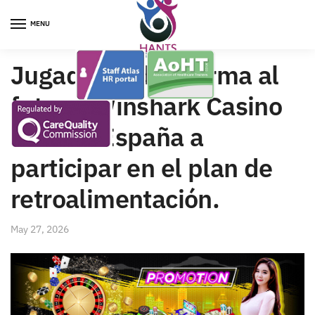
Skip
Skip
to
to
MENU
navigation
content
Jugadores dan forma al
futuro. Winshark Casino
llama a España a
participar en el plan de
retroalimentación.
May 27, 2026