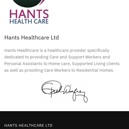
Hants Healthcare Ltd
Hants Healthcare is a healthcare provider specifically
dedicated to providing Care and Support Workers and
Personal Assistants to Home care, Supported Living clients
as well as providing Care Workers to Residential Homes.
HANTS HEALTHCARE LTD