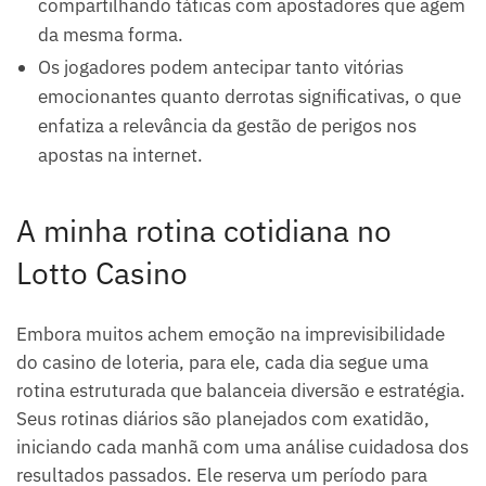
compartilhando táticas com apostadores que agem
da mesma forma.
Os jogadores podem antecipar tanto vitórias
emocionantes quanto derrotas significativas, o que
enfatiza a relevância da gestão de perigos nos
apostas na internet.
A minha rotina cotidiana no
Lotto Casino
Embora muitos achem emoção na imprevisibilidade
do casino de loteria, para ele, cada dia segue uma
rotina estruturada que balanceia diversão e estratégia.
Seus rotinas diários são planejados com exatidão,
iniciando cada manhã com uma análise cuidadosa dos
resultados passados. Ele reserva um período para