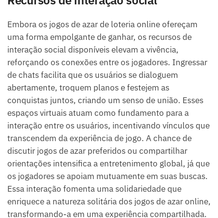
Embora os jogos de azar de loteria online ofereçam
uma forma empolgante de ganhar, os recursos de
interação social disponíveis elevam a vivência,
reforçando os conexões entre os jogadores. Ingressar
de chats facilita que os usuários se dialoguem
abertamente, troquem planos e festejem as
conquistas juntos, criando um senso de união. Esses
espaços virtuais atuam como fundamento para a
interação entre os usuários, incentivando vínculos que
transcendem da experiência de jogo. A chance de
discutir jogos de azar preferidos ou compartilhar
orientações intensifica a entretenimento global, já que
os jogadores se apoiam mutuamente em suas buscas.
Essa interação fomenta uma solidariedade que
enriquece a natureza solitária dos jogos de azar online,
transformando-a em uma experiência compartilhada.