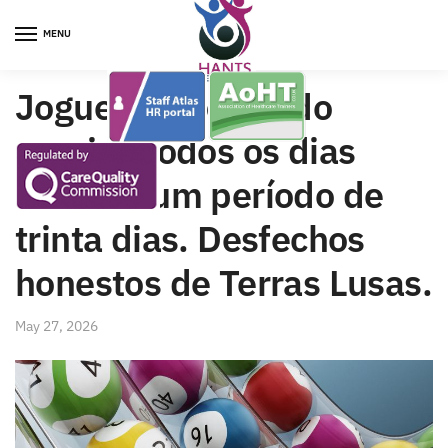
Skip
Skip
to
to
MENU
navigation
content
Joguei na loteria do
cassino todos os dias
durante um período de
trinta dias. Desfechos
honestos de Terras Lusas.
May 27, 2026