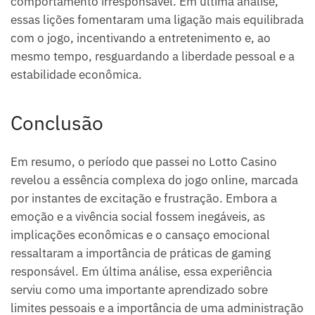
comportamento irresponsável. Em última análise,
essas lições fomentaram uma ligação mais equilibrada
com o jogo, incentivando a entretenimento e, ao
mesmo tempo, resguardando a liberdade pessoal e a
estabilidade econômica.
Conclusão
Em resumo, o período que passei no Lotto Casino
revelou a essência complexa do jogo online, marcada
por instantes de excitação e frustração. Embora a
emoção e a vivência social fossem inegáveis, as
implicações econômicas e o cansaço emocional
ressaltaram a importância de práticas de gaming
responsável. Em última análise, essa experiência
serviu como uma importante aprendizado sobre
limites pessoais e a importância de uma administração