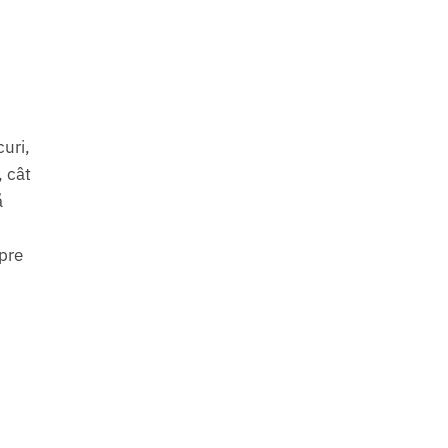
curi,
, cât
ă
pre