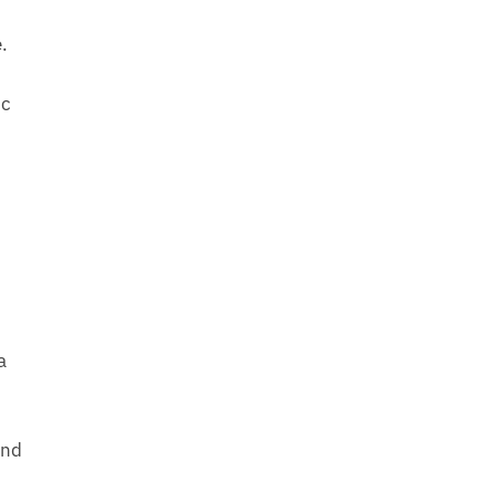
.
oc
a
ând