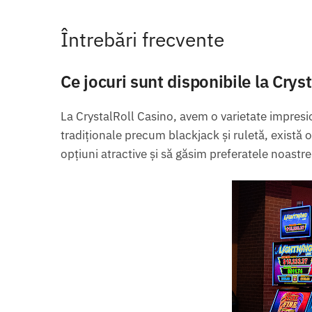
Întrebări frecvente
Ce jocuri sunt disponibile la Crys
La CrystalRoll Casino, avem o varietate impresio
tradiționale precum blackjack și ruletă, există
opțiuni atractive și să găsim preferatele noastre