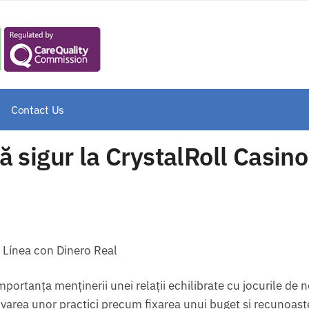
Contact Us
gă sigur la CrystalRoll Casino
ortanța menținerii unei relații echilibrate cu jocurile de 
varea unor practici precum fixarea unui buget și recunoașt