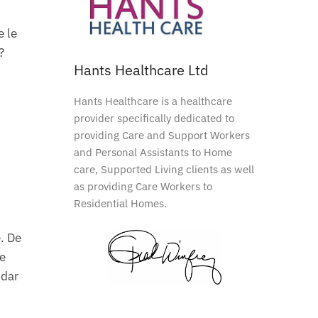
e le
?
Hants Healthcare Ltd
Hants Healthcare is a healthcare
provider specifically dedicated to
providing Care and Support Workers
and Personal Assistants to Home
care, Supported Living clients as well
as providing Care Workers to
Residential Homes.
. De
le
 dar