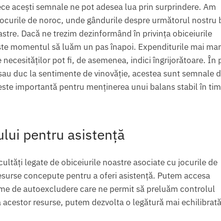
arece acești semnale ne pot adesea lua prin surprindere. Am
ocurile de noroc, unde gândurile despre următorul nostru 
astre. Dacă ne trezim dezinformând în privința obiceiurile
ste momentul să luăm un pas înapoi. Expenditurile mai mar
necesităților pot fi, de asemenea, indici îngrijorătoare. În 
 sau duc la sentimente de vinovăție, acestea sunt semnale 
este importantă pentru menținerea unui balans stabil în ti
ului pentru asistență
ultăți legate de obiceiurile noastre asociate cu jocurile de
resurse concepute pentru a oferi asistență. Putem accesa
grame de autoexcludere care ne permit să preluăm controlul
a acestor resurse, putem dezvolta o legătură mai echilibrat