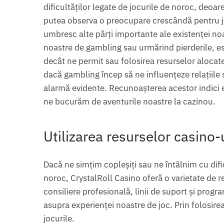
dificultăților legate de jocurile de noroc, deo
putea observa o preocupare crescândă pentru j
umbresc alte părți importante ale existenței no
noastre de gambling sau urmărind pierderile, e
decât ne permit sau folosirea resurselor alocate 
dacă gambling încep să ne influențeze relațiile
alarmă evidente. Recunoașterea acestor indici 
ne bucurăm de aventurile noastre la cazinou.
Utilizarea resurselor casino-
Dacă ne simțim copleșiți sau ne întâlnim cu dific
noroc, CrystalRoll Casino oferă o varietate de 
consiliere profesională, linii de suport și pro
asupra experienței noastre de joc. Prin folosire
jocurile.