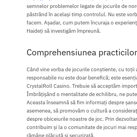
semnelor problemelor legate de jocurile de nor
păstrând în același timp controlul. Nu este vorb
facem. Așadar, cum putem încuraja o experiență 
Haideți să investigăm împreună.
Comprehensiunea practicilor
Când vine vorba de jocurile conștiente, cu toții 
responsabile nu este doar benefică; este esenț
CrystalRoll Casino. Trebuie să acceptăm importa
Îmbrățișând o mentalitate de echilibru, ne put
Aceasta înseamnă să fim informați despre șanse,
asemenea, să promovăm o cultură a considerației ș
despre obiceiurile noastre de joc. Prin dezvolta
contribuim și la o comunitate de jocuri mai re
rămâne plăcută și securizată.