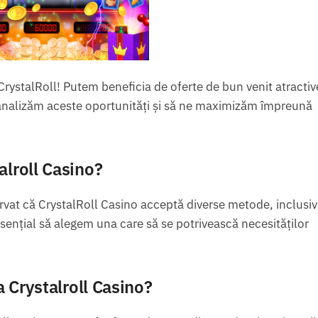
 CrystalRoll! Putem beneficia de oferte de bun venit atractiv
ă analizăm aceste oportunități și să ne maximizăm împreună
alroll Casino?
rvat că CrystalRoll Casino acceptă diverse metode, inclusiv
 esențial să alegem una care să se potrivească necesităților
a Crystalroll Casino?