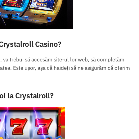
Crystalroll Casino?
o, va trebui să accesăm site-ul lor web, să completăm
tatea. Este ușor, așa că haideți să ne asigurăm că oferim
i la Crystalroll?