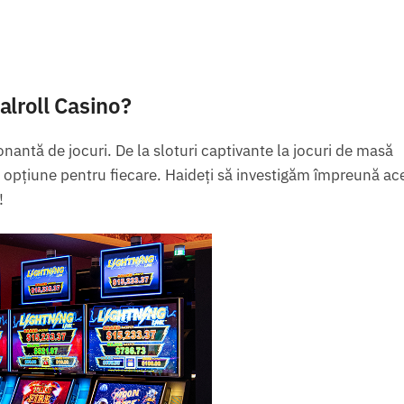
talroll Casino?
nantă de jocuri. De la sloturi captivante la jocuri de masă
 o opțiune pentru fiecare. Haideți să investigăm împreună ac
!