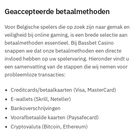
Geaccepteerde betaalmethoden
Voor Belgische spelers die op zoek zijn naar gemak en
veiligheid bij online gaming, is een brede selectie aan
betaalmethoden essentieel. Bij Bassbet Casino
snappen we dat onze betaalmethoden een directe
invloed hebben op uw spelervaring. Hieronder vindt u
een samenvatting van de stappen die wij nemen voor
probleemloze transacties:
Creditcards/betaalkaarten (Visa, MasterCard)
E-wallets (Skrill, Neteller)
Bankoverschrijvingen
Voorafbetaalde kaarten (Paysafecard)
Cryptovaluta (Bitcoin, Ethereum)