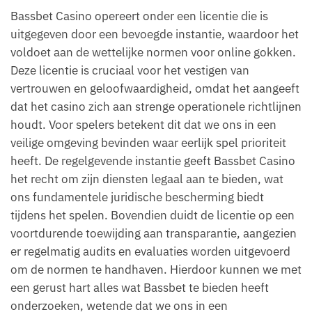
Bassbet Casino opereert onder een licentie die is
uitgegeven door een bevoegde instantie, waardoor het
voldoet aan de wettelijke normen voor online gokken.
Deze licentie is cruciaal voor het vestigen van
vertrouwen en geloofwaardigheid, omdat het aangeeft
dat het casino zich aan strenge operationele richtlijnen
houdt. Voor spelers betekent dit dat we ons in een
veilige omgeving bevinden waar eerlijk spel prioriteit
heeft. De regelgevende instantie geeft Bassbet Casino
het recht om zijn diensten legaal aan te bieden, wat
ons fundamentele juridische bescherming biedt
tijdens het spelen. Bovendien duidt de licentie op een
voortdurende toewijding aan transparantie, aangezien
er regelmatig audits en evaluaties worden uitgevoerd
om de normen te handhaven. Hierdoor kunnen we met
een gerust hart alles wat Bassbet te bieden heeft
onderzoeken, wetende dat we ons in een