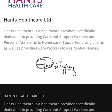
Hants Healthcare Ltd
Hants Healthcare is a healthcare provider specifically
dedicated to providing Care and Support Workers and
Personal Assistants to Home care, Supported Living clients
as well as providing Care Workers to Residential Homes.
HANTS HEALTHCARE LTD
Hants Healthcare is a healthcare provider specifically
dedicated to providing Care and Support Workers and