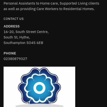
Personal Assistants to Home care, Supported Living clients
as well as providing Care Workers to Residential Homes.
CONTACT US
ADDRESS
16-20, South Street Centre,
South St, Hythe,
Southampton SO45 6EB
PHONE
02380879327