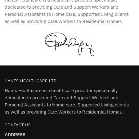
dedicated to providing Care and Support Workers and
Personal Assistants to Home care, Supported Living clients
as well as providing Care Workers to Residential Homes.
HANTS HEALTHCARE LTD
Hants Healthcare is a healthcare provider specifically
dedicated to providing Care and Support Workers and
Personal Assistants to Home care, Supported Living clients
as well as providing Care Workers to Residential Homes.
CONTACT US
ADDRESS