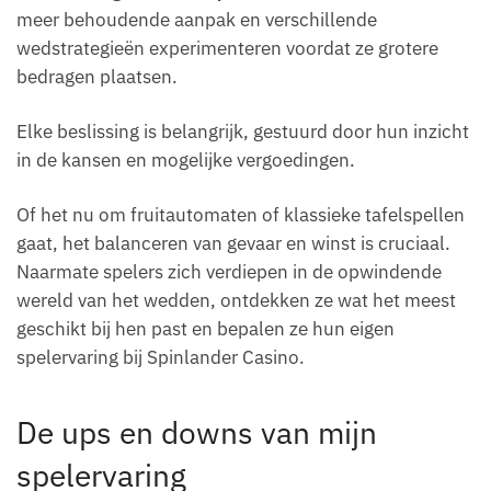
meer behoudende aanpak en verschillende
wedstrategieën experimenteren voordat ze grotere
bedragen plaatsen.
Elke beslissing is belangrijk, gestuurd door hun inzicht
in de kansen en mogelijke vergoedingen.
Of het nu om fruitautomaten of klassieke tafelspellen
gaat, het balanceren van gevaar en winst is cruciaal.
Naarmate spelers zich verdiepen in de opwindende
wereld van het wedden, ontdekken ze wat het meest
geschikt bij hen past en bepalen ze hun eigen
spelervaring bij Spinlander Casino.
De ups en downs van mijn
spelervaring