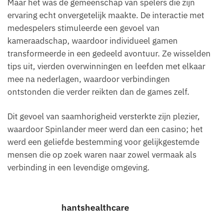
Maar het was de gemeenschap van spelers die zijn
ervaring echt onvergetelijk maakte. De interactie met
medespelers stimuleerde een gevoel van
kameraadschap, waardoor individueel gamen
transformeerde in een gedeeld avontuur. Ze wisselden
tips uit, vierden overwinningen en leefden met elkaar
mee na nederlagen, waardoor verbindingen
ontstonden die verder reikten dan de games zelf.
Dit gevoel van saamhorigheid versterkte zijn plezier,
waardoor Spinlander meer werd dan een casino; het
werd een geliefde bestemming voor gelijkgestemde
mensen die op zoek waren naar zowel vermaak als
verbinding in een levendige omgeving.
hantshealthcare