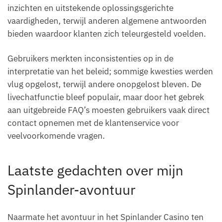
inzichten en uitstekende oplossingsgerichte
vaardigheden, terwijl anderen algemene antwoorden
bieden waardoor klanten zich teleurgesteld voelden.
Gebruikers merkten inconsistenties op in de
interpretatie van het beleid; sommige kwesties werden
vlug opgelost, terwijl andere onopgelost bleven. De
livechatfunctie bleef populair, maar door het gebrek
aan uitgebreide FAQ’s moesten gebruikers vaak direct
contact opnemen met de klantenservice voor
veelvoorkomende vragen.
Laatste gedachten over mijn
Spinlander-avontuur
Naarmate het avontuur in het Spinlander Casino ten