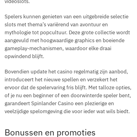
videoslots.
Spelers kunnen genieten van een uitgebreide selectie
slots met thema’s variërend van avontuur en
mythologie tot popcultuur. Deze grote collectie wordt
aangevuld met hoogwaardige graphics en boeiende
gameplay-mechanismen, waardoor elke draai
opwindend blijft.
Bovendien update het casino regelmatig zijn aanbod,
introduceert het nieuwe spellen en verzekert het
ervoor dat de spelervaring fris blijft. Met talloze opties,
of je nu een beginner of een doorwinterde speler bent,
garandeert Spinlander Casino een plezierige en
veelzijdige spelomgeving die voor ieder wat wils biedt.
Bonussen en promoties