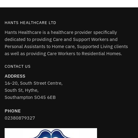
HANTS HEALTHCARE LTD
Hants Healthcare is a healthcare provider specifically
dedicated to providing Care and Support Workers and
Personal Assistants to Home care, Supported Living clients
as well as providing Care Workers to Residential Homes.
CONTACT US
ADDRESS
16-20, South Street Centre,
South St, Hythe,
Southampton SO45 6EB
PHONE
02380879327