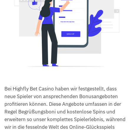
Bei Highfly Bet Casino haben wir festgestellt, dass
neue Spieler von ansprechenden Bonusangeboten
profitieren können. Diese Angebote umfassen in der
Regel Begrüßungsboni und kostenlose Spins und
erweitern so unser komplettes Spielerlebnis, während
wir in die fesselnde Welt des Online-Glücksspiels