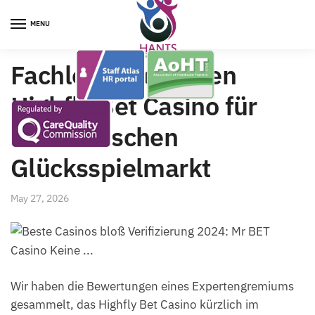
Skip
Skip
to
to
MENU
navigation
content
Fachleute bewerten
Highfly Bet Casino für
den deutschen
Glücksspielmarkt
May 27, 2026
Wir haben die Bewertungen eines Expertengremiums
gesammelt, das Highfly Bet Casino kürzlich im