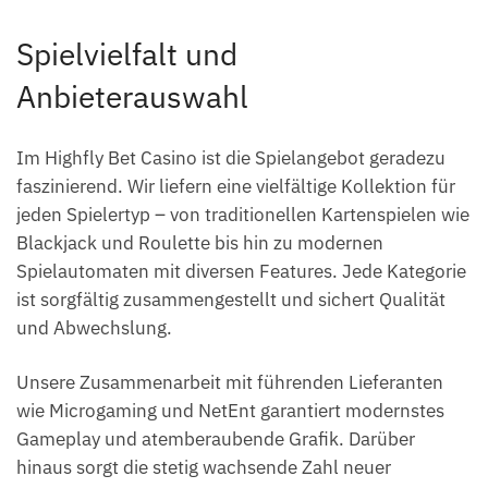
Spielvielfalt und
Anbieterauswahl
Im Highfly Bet Casino ist die Spielangebot geradezu
faszinierend. Wir liefern eine vielfältige Kollektion für
jeden Spielertyp – von traditionellen Kartenspielen wie
Blackjack und Roulette bis hin zu modernen
Spielautomaten mit diversen Features. Jede Kategorie
ist sorgfältig zusammengestellt und sichert Qualität
und Abwechslung.
Unsere Zusammenarbeit mit führenden Lieferanten
wie Microgaming und NetEnt garantiert modernstes
Gameplay und atemberaubende Grafik. Darüber
hinaus sorgt die stetig wachsende Zahl neuer