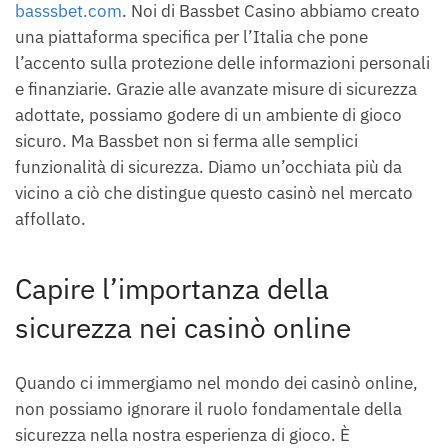
basssbet.com
. Noi di Bassbet Casino abbiamo creato
una piattaforma specifica per l’Italia che pone
l’accento sulla protezione delle informazioni personali
e finanziarie. Grazie alle avanzate misure di sicurezza
adottate, possiamo godere di un ambiente di gioco
sicuro. Ma Bassbet non si ferma alle semplici
funzionalità di sicurezza. Diamo un’occhiata più da
vicino a ciò che distingue questo casinò nel mercato
affollato.
Capire l’importanza della
sicurezza nei casinò online
Quando ci immergiamo nel mondo dei casinò online,
non possiamo ignorare il ruolo fondamentale della
sicurezza nella nostra esperienza di gioco. È