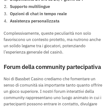
Supporto multilingue
Opzioni di chat in tempo reale
Assistenza personalizzata
Complessivamente, queste peculiarità non solo
favoriscono un contesto protetto, ma nutrono anche
un solido legame tra i giocatori, potenziando
l’esperienza generale del casinò.
Forum della community partecipativa
Noi di Bassbet Casino crediamo che fomentare un
senso di comunità sia importante tanto quanto offrire
un gioco superiore. I nostri forum interattivi della
community rappresentano uno luogo animato in cui i
partecipanti possono entrare in contatto, divulgare