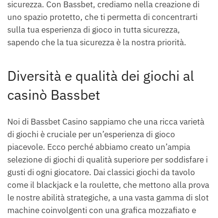
sicurezza. Con Bassbet, crediamo nella creazione di
uno spazio protetto, che ti permetta di concentrarti
sulla tua esperienza di gioco in tutta sicurezza,
sapendo che la tua sicurezza è la nostra priorità.
Diversità e qualità dei giochi al
casinò Bassbet
Noi di Bassbet Casino sappiamo che una ricca varietà
di giochi è cruciale per un’esperienza di gioco
piacevole. Ecco perché abbiamo creato un’ampia
selezione di giochi di qualità superiore per soddisfare i
gusti di ogni giocatore. Dai classici giochi da tavolo
come il blackjack e la roulette, che mettono alla prova
le nostre abilità strategiche, a una vasta gamma di slot
machine coinvolgenti con una grafica mozzafiato e