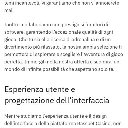
temi incantevoli, vi garantiamo che non vi annoierete
mai.
Inoltre, collaboriamo con prestigiosi fornitori di
software, garantendo l’eccezionale qualità di ogni
gioco. Che tu sia alla ricerca di adrenalina o di un
divertimento più rilassato, la nostra ampia selezione ti
permetterà di esplorare e scegliere l’avventura di gioco
perfetta. Immergiti nella nostra offerta e scoprirai un
mondo di infinite possibilità che aspettano solo te.
Esperienza utente e
progettazione dell’interfaccia
Mentre studiamo l’esperienza utente e il design
dell’interfaccia della piattaforma Bassbet Casino, non