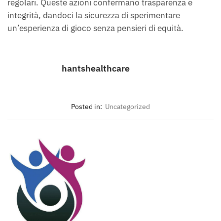
regolari. Queste azioni confermano trasparenza e
integrità, dandoci la sicurezza di sperimentare
un’esperienza di gioco senza pensieri di equità.
hantshealthcare
Posted in:
Uncategorized