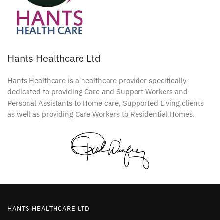
Hants Healthcare Ltd
Hants Healthcare is a healthcare provider specifically
dedicated to providing Care and Support Workers and
Personal Assistants to Home care, Supported Living clients
as well as providing Care Workers to Residential Homes.
HANTS HEALTHCARE LTD