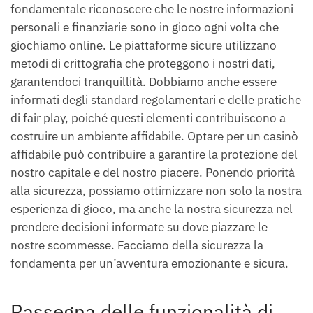
fondamentale riconoscere che le nostre informazioni
personali e finanziarie sono in gioco ogni volta che
giochiamo online. Le piattaforme sicure utilizzano
metodi di crittografia che proteggono i nostri dati,
garantendoci tranquillità. Dobbiamo anche essere
informati degli standard regolamentari e delle pratiche
di fair play, poiché questi elementi contribuiscono a
costruire un ambiente affidabile. Optare per un casinò
affidabile può contribuire a garantire la protezione del
nostro capitale e del nostro piacere. Ponendo priorità
alla sicurezza, possiamo ottimizzare non solo la nostra
esperienza di gioco, ma anche la nostra sicurezza nel
prendere decisioni informate su dove piazzare le
nostre scommesse. Facciamo della sicurezza la
fondamenta per un’avventura emozionante e sicura.
Rassegna delle funzionalità di