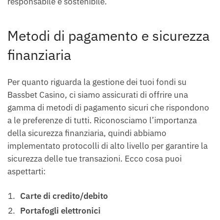
responsabile e sostenibile.
Metodi di pagamento e sicurezza
finanziaria
Per quanto riguarda la gestione dei tuoi fondi su
Bassbet Casino, ci siamo assicurati di offrire una
gamma di metodi di pagamento sicuri che rispondono
a le preferenze di tutti. Riconosciamo l’importanza
della sicurezza finanziaria, quindi abbiamo
implementato protocolli di alto livello per garantire la
sicurezza delle tue transazioni. Ecco cosa puoi
aspettarti:
Carte di credito/debito
Portafogli elettronici