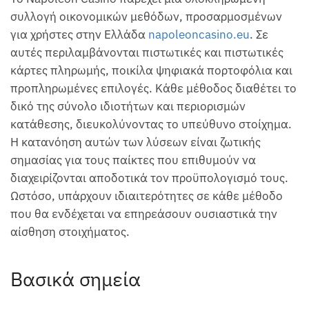
συλλογή οικονομικών μεθόδων, προσαρμοσμένων
για χρήστες στην Ελλάδα
napoleoncasino.eu
. Σε
αυτές περιλαμβάνονται πιστωτικές και πιστωτικές
κάρτες πληρωμής, ποικίλα ψηφιακά πορτοφόλια και
προπληρωμένες επιλογές. Κάθε μέθοδος διαθέτει το
δικό της σύνολο ιδιοτήτων και περιορισμών
κατάθεσης, διευκολύνοντας το υπεύθυνο στοίχημα.
Η κατανόηση αυτών των λύσεων είναι ζωτικής
σημασίας για τους παίκτες που επιθυμούν να
διαχειρίζονται αποδοτικά τον προϋπολογισμό τους.
Ωστόσο, υπάρχουν ιδιαιτερότητες σε κάθε μέθοδο
που θα ενδέχεται να επηρεάσουν ουσιαστικά την
αίσθηση στοιχήματος.
Βασικά σημεία