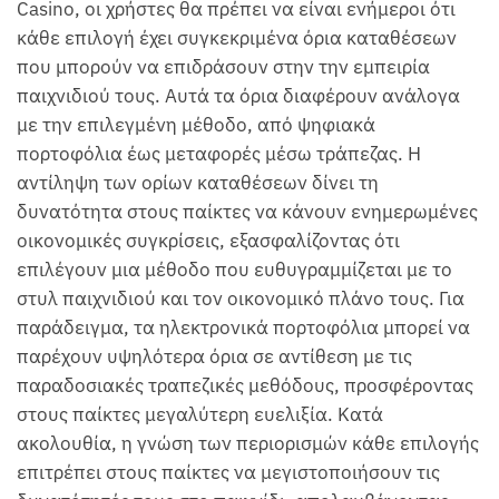
Casino, οι χρήστες θα πρέπει να είναι ενήμεροι ότι
κάθε επιλογή έχει συγκεκριμένα όρια καταθέσεων
που μπορούν να επιδράσουν στην την εμπειρία
παιχνιδιού τους. Αυτά τα όρια διαφέρουν ανάλογα
με την επιλεγμένη μέθοδο, από ψηφιακά
πορτοφόλια έως μεταφορές μέσω τράπεζας. Η
αντίληψη των ορίων καταθέσεων δίνει τη
δυνατότητα στους παίκτες να κάνουν ενημερωμένες
οικονομικές συγκρίσεις, εξασφαλίζοντας ότι
επιλέγουν μια μέθοδο που ευθυγραμμίζεται με το
στυλ παιχνιδιού και τον οικονομικό πλάνο τους. Για
παράδειγμα, τα ηλεκτρονικά πορτοφόλια μπορεί να
παρέχουν υψηλότερα όρια σε αντίθεση με τις
παραδοσιακές τραπεζικές μεθόδους, προσφέροντας
στους παίκτες μεγαλύτερη ευελιξία. Κατά
ακολουθία, η γνώση των περιορισμών κάθε επιλογής
επιτρέπει στους παίκτες να μεγιστοποιήσουν τις