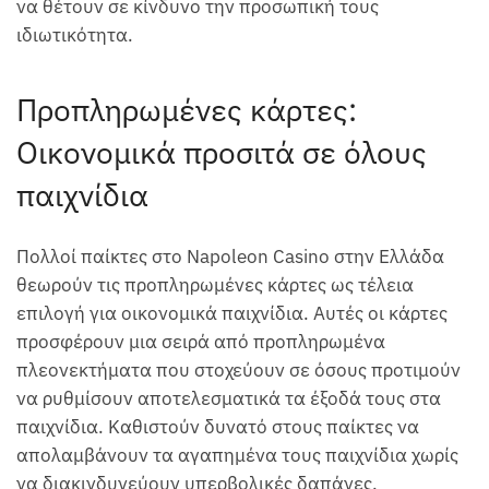
να θέτουν σε κίνδυνο την προσωπική τους
ιδιωτικότητα.
Προπληρωμένες κάρτες:
Οικονομικά προσιτά σε όλους
παιχνίδια
Πολλοί παίκτες στο Napoleon Casino στην Ελλάδα
θεωρούν τις προπληρωμένες κάρτες ως τέλεια
επιλογή για οικονομικά παιχνίδια. Αυτές οι κάρτες
προσφέρουν μια σειρά από προπληρωμένα
πλεονεκτήματα που στοχεύουν σε όσους προτιμούν
να ρυθμίσουν αποτελεσματικά τα έξοδά τους στα
παιχνίδια. Καθιστούν δυνατό στους παίκτες να
απολαμβάνουν τα αγαπημένα τους παιχνίδια χωρίς
να διακινδυνεύουν υπερβολικές δαπάνες,