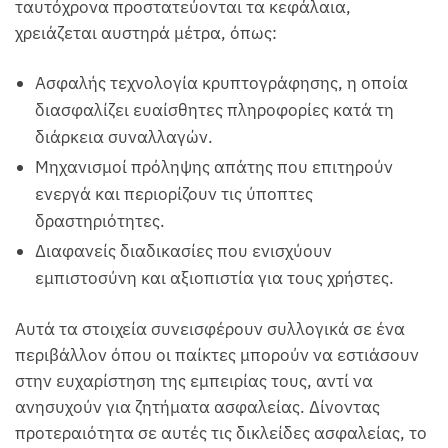
ταυτόχρονα προστατεύονται τα κεφάλαια,
χρειάζεται αυστηρά μέτρα, όπως:
Ασφαλής τεχνολογία κρυπτογράφησης, η οποία
διασφαλίζει ευαίσθητες πληροφορίες κατά τη
διάρκεια συναλλαγών.
Μηχανισμοί πρόληψης απάτης που επιτηρούν
ενεργά και περιορίζουν τις ύποπτες
δραστηριότητες.
Διαφανείς διαδικασίες που ενισχύουν
εμπιστοσύνη και αξιοπιστία για τους χρήστες.
Αυτά τα στοιχεία συνεισφέρουν συλλογικά σε ένα
περιβάλλον όπου οι παίκτες μπορούν να εστιάσουν
στην ευχαρίστηση της εμπειρίας τους, αντί να
ανησυχούν για ζητήματα ασφαλείας. Δίνοντας
προτεραιότητα σε αυτές τις δικλείδες ασφαλείας, το