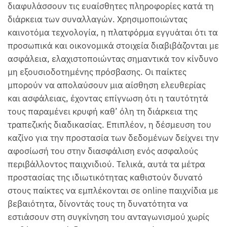
διαφυλάσσουν τις ευαίσθητες πληροφορίες κατά τη
διάρκεια των συναλλαγών. Χρησιμοποιώντας
καινοτόμα τεχνολογία, η πλατφόρμα εγγυάται ότι τα
προσωπικά και οικονομικά στοιχεία διαβιβάζονται με
ασφάλεια, ελαχιστοποιώντας σημαντικά τον κίνδυνο
μη εξουσιοδοτημένης πρόσβασης. Οι παίκτες
μπορούν να απολαύσουν μια αίσθηση ελευθερίας
και ασφάλειας, έχοντας επίγνωση ότι η ταυτότητά
τους παραμένει κρυφή καθ’ όλη τη διάρκεια της
τραπεζικής διαδικασίας. Επιπλέον, η δέσμευση του
καζίνο για την προστασία των δεδομένων δείχνει την
αφοσίωσή του στην διασφάλιση ενός ασφαλούς
περιβάλλοντος παιχνιδιού. Τελικά, αυτά τα μέτρα
προστασίας της ιδιωτικότητας καθιστούν δυνατό
στους παίκτες να εμπλέκονται σε online παιχνίδια με
βεβαιότητα, δίνοντάς τους τη δυνατότητα να
εστιάσουν στη συγκίνηση του ανταγωνισμού χωρίς