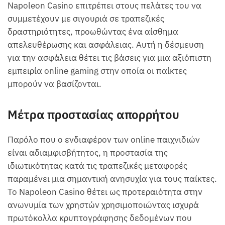
Napoleon Casino επιτρέπει στους πελάτες του να
συμμετέχουν με σιγουριά σε τραπεζικές
δραστηριότητες, προωθώντας ένα αίσθημα
απελευθέρωσης και ασφάλειας. Αυτή η δέσμευση
για την ασφάλεια θέτει τις βάσεις για μια αξιόπιστη
εμπειρία online gaming στην οποία οι παίκτες
μπορούν να βασίζονται.
Μέτρα προστασίας απορρήτου
Παρόλο που ο ενδιαφέρον των online παιχνιδιών
είναι αδιαμφισβήτητος, η προστασία της
ιδιωτικότητας κατά τις τραπεζικές μεταφορές
παραμένει μια σημαντική ανησυχία για τους παίκτες.
Το Napoleon Casino θέτει ως προτεραιότητα στην
ανωνυμία των χρηστών χρησιμοποιώντας ισχυρά
πρωτόκολλα κρυπτογράφησης δεδομένων που