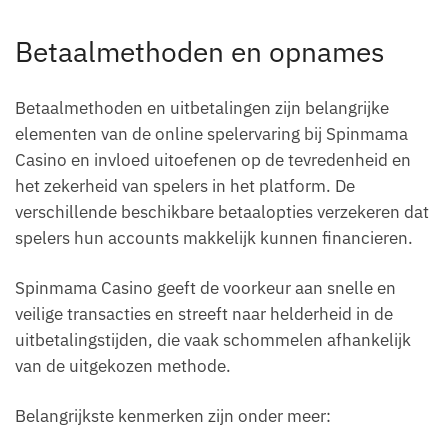
Betaalmethoden en opnames
Betaalmethoden en uitbetalingen zijn belangrijke
elementen van de online spelervaring bij Spinmama
Casino en invloed uitoefenen op de tevredenheid en
het zekerheid van spelers in het platform. De
verschillende beschikbare betaalopties verzekeren dat
spelers hun accounts makkelijk kunnen financieren.
Spinmama Casino geeft de voorkeur aan snelle en
veilige transacties en streeft naar helderheid in de
uitbetalingstijden, die vaak schommelen afhankelijk
van de uitgekozen methode.
Belangrijkste kenmerken zijn onder meer: