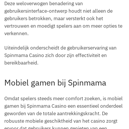
Deze weloverwogen benadering van
gebruikersinterface-ontwerp houdt niet alleen de
gebruikers betrokken, maar versterkt ook het
vertrouwen en moedigt spelers aan om meer opties te
verkennen.
Uiteindelijk onderscheidt de gebruikerservaring van
Spinmama Casino zich door zijn effectiviteit en
bereikbaarheid.
Mobiel gamen bij Spinmama
Omdat spelers steeds meer comfort zoeken, is mobiel
gamen bij Spinmama Casino een essentieel onderdeel
geworden van de totale aantrekkingskracht. De
robuuste mobiele geschiktheid van het casino zorgt
ervoor dat gebruikers kunnen genieten van een