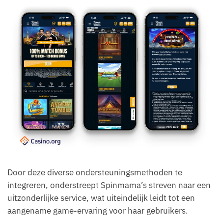
Door deze diverse ondersteuningsmethoden te
integreren, onderstreept Spinmama’s streven naar een
uitzonderlijke service, wat uiteindelijk leidt tot een
aangename game-ervaring voor haar gebruikers.