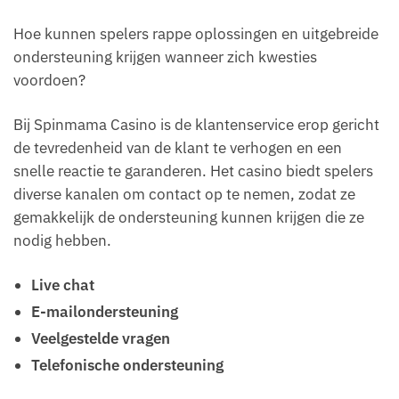
Hoe kunnen spelers rappe oplossingen en uitgebreide
ondersteuning krijgen wanneer zich kwesties
voordoen?
Bij Spinmama Casino is de klantenservice erop gericht
de tevredenheid van de klant te verhogen en een
snelle reactie te garanderen. Het casino biedt spelers
diverse kanalen om contact op te nemen, zodat ze
gemakkelijk de ondersteuning kunnen krijgen die ze
nodig hebben.
Live chat
E-mailondersteuning
Veelgestelde vragen
Telefonische ondersteuning