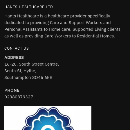
HANTS HEALTHCARE LTD
Hants Healthcare is a healthcare provider specifically
dedicated to providing Care and Support Workers and
Personal Assistants to Home care, Supported Living clients
as well as providing Care Workers to Residential Homes.
CONTACT US
ADDRESS
16-20, South Street Centre,
South St, Hythe,
Southampton SO45 6EB
PHONE
02380879327