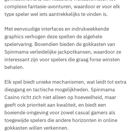
complexe fantasie-avonturen, waardoor er voor elk
type speler wel iets aantrekkelijks te vinden is.
Met eenvoudige interfaces en indrukwekkende
graphics verhogen deze spellen de algehele
spelervaring. Bovendien bieden de gokkasten van
Spinmama verleidelijke jackpotkansen, waardoor ze
interessant zijn voor spelers die graag forse winsten
behalen.
Elk spel biedt unieke mechanismen, wat leidt tot extra
diepgang en tactische mogelijkheden. Spinmama
Casino richt zich niet alleen op hoeveelheid, maar
geeft ook prioriteit aan kwaliteit, en biedt een
boeiende omgeving voor zowel casual gamers als
toegewijde spelers die andere horizonten in online
gokkasten willen verkennen.