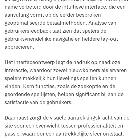
name verbeterd door de intuïtieve interface, die een
aanvulling vormt op de eerder besproken
geoptimaliseerde betaalmethoden. Analyse van
gebruikersfeedback laat zien dat spelers de
gebruiksvriendelijke navigatie en heldere lay-out
appreciëren.
Het interfaceontwerp legt de nadruk op naadloze
interactie, waardoor zowel nieuwkomers als ervaren
spelers makkelijk hun lievelings spellen kunnen
vinden. Kern functies, zoals de zoekoptie en de
geordende spellijsten, helpen significant bij aan de
satisfactie van de gebruikers.
Daarnaast zorgt de visuele aantrekkingskracht van de
site voor een evenwicht tussen professionaliteit en
passie, waardoor een aantrekkelijke sfeer ontstaat.