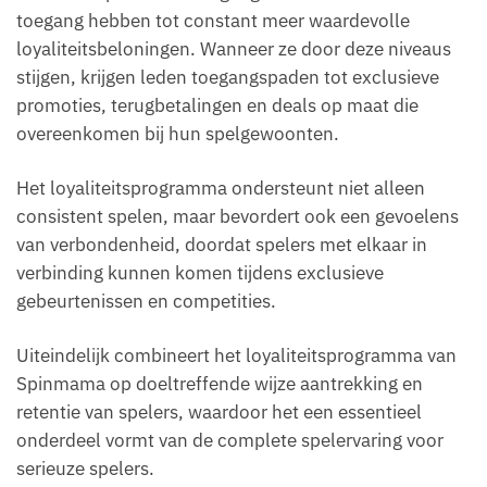
toegang hebben tot constant meer waardevolle
loyaliteitsbeloningen. Wanneer ze door deze niveaus
stijgen, krijgen leden toegangspaden tot exclusieve
promoties, terugbetalingen en deals op maat die
overeenkomen bij hun spelgewoonten.
Het loyaliteitsprogramma ondersteunt niet alleen
consistent spelen, maar bevordert ook een gevoelens
van verbondenheid, doordat spelers met elkaar in
verbinding kunnen komen tijdens exclusieve
gebeurtenissen en competities.
Uiteindelijk combineert het loyaliteitsprogramma van
Spinmama op doeltreffende wijze aantrekking en
retentie van spelers, waardoor het een essentieel
onderdeel vormt van de complete spelervaring voor
serieuze spelers.