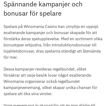
Spännande kampanjer och
bonusar för spelare
Spelare på Winomania Casino kan utnyttja en uppsjö
exalterande kampanjer och bonusar skapade för att
förstärka deras spelupplevelse. Med en sortiment olika
bonustyper erbjudna, från introduktionsbonusar till
lojalitetsbonusar, dras spelarna ständigt att återvända
för mer.
Dessa kampanjer revideras regelbundet, vilket
försäkrar att varje besök lovar något exalterande.
Winomania organiserar också regelbundet
kampanjevenemang, vilket skapar unika chanser för
spelare att öka sina vinster.
Varje evenemang är skapad för att ge mer glädje till