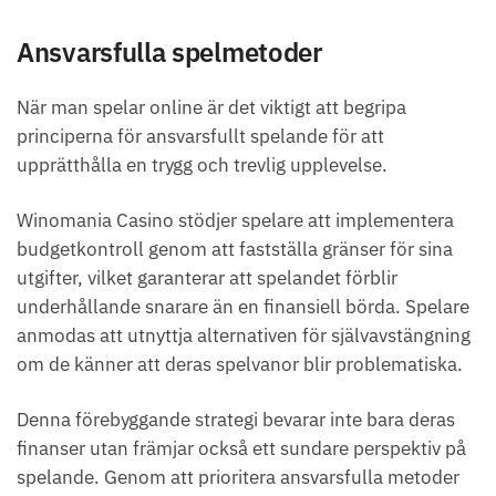
Ansvarsfulla spelmetoder
När man spelar online är det viktigt att begripa
principerna för ansvarsfullt spelande för att
upprätthålla en trygg och trevlig upplevelse.
Winomania Casino stödjer spelare att implementera
budgetkontroll genom att fastställa gränser för sina
utgifter, vilket garanterar att spelandet förblir
underhållande snarare än en finansiell börda. Spelare
anmodas att utnyttja alternativen för självavstängning
om de känner att deras spelvanor blir problematiska.
Denna förebyggande strategi bevarar inte bara deras
finanser utan främjar också ett sundare perspektiv på
spelande. Genom att prioritera ansvarsfulla metoder