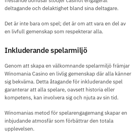
frestande bonusar stödjer casinot engagerat
deltagande och delaktighet bland sina deltagare.
Det är inte bara om spel; det är om att vara en del av
en livfull gemenskap som respekterar alla.
Inkluderande spelarmiljö
Genom att skapa en välkomnande spelarmiljö främjar
Winomania Casino en livlig gemenskap där alla känner
sig bekväma. Detta åtagande för inkluderande spel
garanterar att alla spelare, oavsett historia eller
kompetens, kan involvera sig och njuta av sin tid.
Winomanias metod för spelarengagemang skapar en
inbjudande atmosfär som förbättrar den totala
upplevelsen.