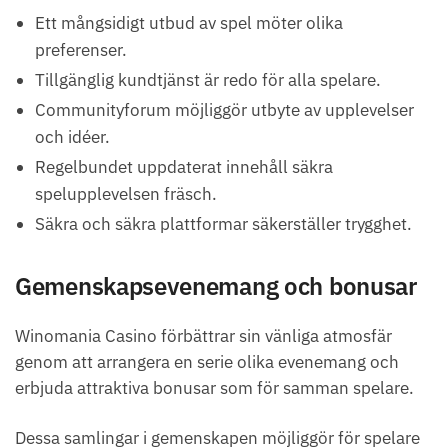
Ett mångsidigt utbud av spel möter olika
preferenser.
Tillgänglig kundtjänst är redo för alla spelare.
Communityforum möjliggör utbyte av upplevelser
och idéer.
Regelbundet uppdaterat innehåll säkra
spelupplevelsen fräsch.
Säkra och säkra plattformar säkerställer trygghet.
Gemenskapsevenemang och bonusar
Winomania Casino förbättrar sin vänliga atmosfär
genom att arrangera en serie olika evenemang och
erbjuda attraktiva bonusar som för samman spelare.
Dessa samlingar i gemenskapen möjliggör för spelare