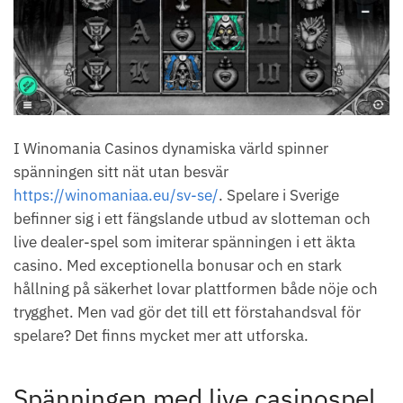
I Winomania Casinos dynamiska värld spinner
spänningen sitt nät utan besvär
https://winomaniaa.eu/sv-se/
. Spelare i Sverige
befinner sig i ett fängslande utbud av slotteman och
live dealer-spel som imiterar spänningen i ett äkta
casino. Med exceptionella bonusar och en stark
hållning på säkerhet lovar plattformen både nöje och
trygghet. Men vad gör det till ett förstahandsval för
spelare? Det finns mycket mer att utforska.
Spänningen med live casinospel