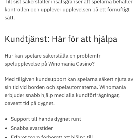
Till sist säkerställer insatsgränser att spelarna behåller
kontrollen och upplever upplevelsen på ett förnuftigt
sätt.
Kundtjänst: Här för att hjälpa
Hur kan spelare säkerställa en problemfri
spelupplevelse på Winomania Casino?
Med tillgiven kundsupport kan spelarna säkert njuta av
sin tid vid borden och spelautomaterna. Winomania
erbjuder snabb hjälp med alla kundförfrågningar,
oavsett tid på dygnet.
Support till hands dygnet runt
Snabba svarstider
Erfaret team förberett att hjälpa till