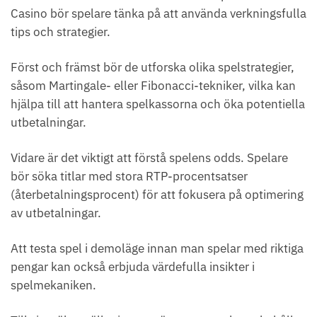
Casino bör spelare tänka på att använda verkningsfulla
tips och strategier.
Först och främst bör de utforska olika spelstrategier,
såsom Martingale- eller Fibonacci-tekniker, vilka kan
hjälpa till att hantera spelkassorna och öka potentiella
utbetalningar.
Vidare är det viktigt att förstå spelens odds. Spelare
bör söka titlar med stora RTP-procentsatser
(återbetalningsprocent) för att fokusera på optimering
av utbetalningar.
Att testa spel i demoläge innan man spelar med riktiga
pengar kan också erbjuda värdefulla insikter i
spelmekaniken.