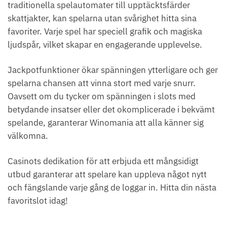
traditionella spelautomater till upptäcktsfärder
skattjakter, kan spelarna utan svårighet hitta sina
favoriter. Varje spel har speciell grafik och magiska
ljudspår, vilket skapar en engagerande upplevelse.
Jackpotfunktioner ökar spänningen ytterligare och ger
spelarna chansen att vinna stort med varje snurr.
Oavsett om du tycker om spänningen i slots med
betydande insatser eller det okomplicerade i bekvämt
spelande, garanterar Winomania att alla känner sig
välkomna.
Casinots dedikation för att erbjuda ett mångsidigt
utbud garanterar att spelare kan uppleva något nytt
och fängslande varje gång de loggar in. Hitta din nästa
favoritslot idag!