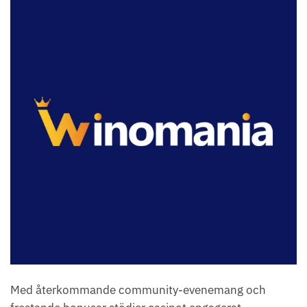
Med återkommande community-evenemang och