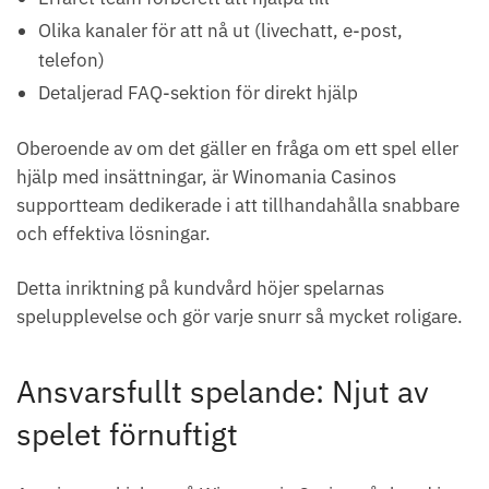
Olika kanaler för att nå ut (livechatt, e-post,
telefon)
Detaljerad FAQ-sektion för direkt hjälp
Oberoende av om det gäller en fråga om ett spel eller
hjälp med insättningar, är Winomania Casinos
supportteam dedikerade i att tillhandahålla snabbare
och effektiva lösningar.
Detta inriktning på kundvård höjer spelarnas
spelupplevelse och gör varje snurr så mycket roligare.
Ansvarsfullt spelande: Njut av
spelet förnuftigt