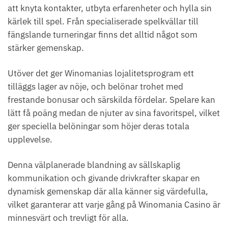
att knyta kontakter, utbyta erfarenheter och hylla sin
kärlek till spel. Från specialiserade spelkvällar till
fängslande turneringar finns det alltid något som
stärker gemenskap.
Utöver det ger Winomanias lojalitetsprogram ett
tilläggs lager av nöje, och belönar trohet med
frestande bonusar och särskilda fördelar. Spelare kan
lätt få poäng medan de njuter av sina favoritspel, vilket
ger speciella belöningar som höjer deras totala
upplevelse.
Denna välplanerade blandning av sällskaplig
kommunikation och givande drivkrafter skapar en
dynamisk gemenskap där alla känner sig värdefulla,
vilket garanterar att varje gång på Winomania Casino är
minnesvärt och trevligt för alla.