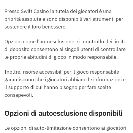
Presso Swift Casino la tutela dei giocatori è una
priorità assoluta e sono disponibili vari strumenti per
sostenere il loro benessere.
Opzioni come l’autoesclusione e il controllo dei limiti
di deposito consentono ai singoli utenti di controllare
le proprie abitudini di gioco in modo responsabile.
Inoltre, risorse accessibili per il gioco responsabile
garantiscono che i giocatori abbiano le informazioni e
il supporto di cui hanno bisogno per fare scelte
consapevoli.
Opzioni di autoesclusione disponibili
Le opzioni di auto-limitazione consentono ai giocatori