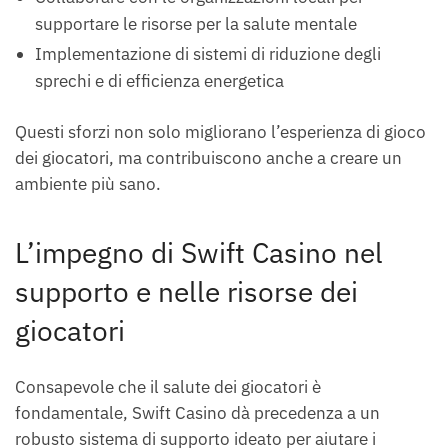
supportare le risorse per la salute mentale
Implementazione di sistemi di riduzione degli
sprechi e di efficienza energetica
Questi sforzi non solo migliorano l’esperienza di gioco
dei giocatori, ma contribuiscono anche a creare un
ambiente più sano.
L’impegno di Swift Casino nel
supporto e nelle risorse dei
giocatori
Consapevole che il salute dei giocatori è
fondamentale, Swift Casino dà precedenza a un
robusto sistema di supporto ideato per aiutare i