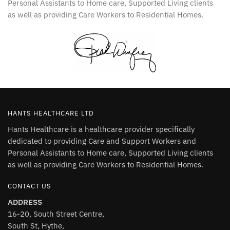
Personal Assistants to Home care, Supported Living clients
as well as providing Care Workers to Residential Homes.
HANTS HEALTHCARE LTD
Hants Healthcare is a healthcare provider specifically
dedicated to providing Care and Support Workers and
Personal Assistants to Home care, Supported Living clients
as well as providing Care Workers to Residential Homes.
CONTACT US
ADDRESS
16-20, South Street Centre,
South St, Hythe,