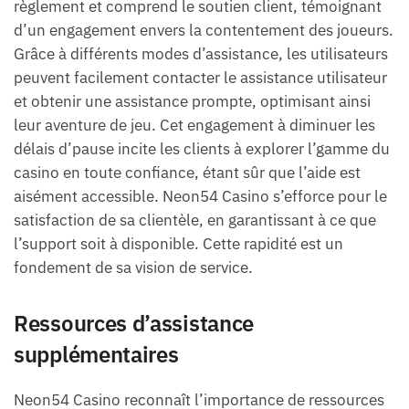
règlement et comprend le soutien client, témoignant
d’un engagement envers la contentement des joueurs.
Grâce à différents modes d’assistance, les utilisateurs
peuvent facilement contacter le assistance utilisateur
et obtenir une assistance prompte, optimisant ainsi
leur aventure de jeu. Cet engagement à diminuer les
délais d’pause incite les clients à explorer l’gamme du
casino en toute confiance, étant sûr que l’aide est
aisément accessible. Neon54 Casino s’efforce pour le
satisfaction de sa clientèle, en garantissant à ce que
l’support soit à disponible. Cette rapidité est un
fondement de sa vision de service.
Ressources d’assistance
supplémentaires
Neon54 Casino reconnaît l’importance de ressources