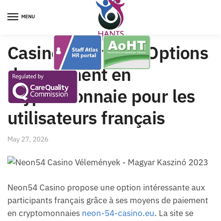
Skip
Skip
to
to
MENU
navigation
content
Casino Neon54 – Options
de paiement en
cryptomonnaie pour les
utilisateurs français
May 27, 2026
Neon54 Casino propose une option intéressante aux
participants français grâce à ses moyens de paiement
en cryptomonnaies
neon-54-casino.eu
. La site se