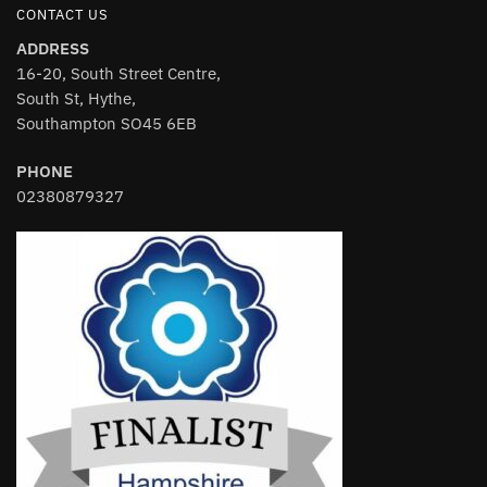
CONTACT US
ADDRESS
16-20, South Street Centre,
South St, Hythe,
Southampton SO45 6EB
PHONE
02380879327