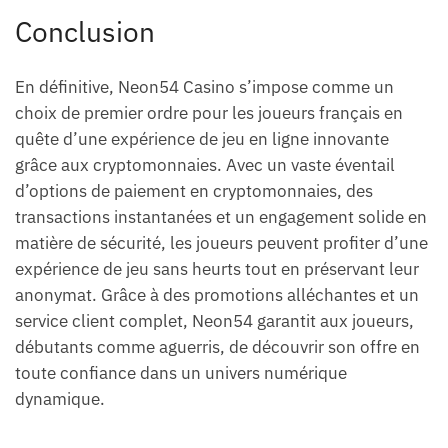
Conclusion
En définitive, Neon54 Casino s’impose comme un
choix de premier ordre pour les joueurs français en
quête d’une expérience de jeu en ligne innovante
grâce aux cryptomonnaies. Avec un vaste éventail
d’options de paiement en cryptomonnaies, des
transactions instantanées et un engagement solide en
matière de sécurité, les joueurs peuvent profiter d’une
expérience de jeu sans heurts tout en préservant leur
anonymat. Grâce à des promotions alléchantes et un
service client complet, Neon54 garantit aux joueurs,
débutants comme aguerris, de découvrir son offre en
toute confiance dans un univers numérique
dynamique.