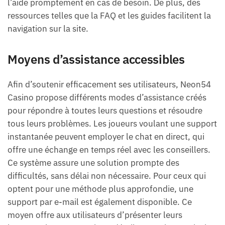
l’aide promptement en cas de besoin. De plus, des
ressources telles que la FAQ et les guides facilitent la
navigation sur la site.
Moyens d’assistance accessibles
Afin d’soutenir efficacement ses utilisateurs, Neon54
Casino propose différents modes d’assistance créés
pour répondre à toutes leurs questions et résoudre
tous leurs problèmes. Les joueurs voulant une support
instantanée peuvent employer le chat en direct, qui
offre une échange en temps réel avec les conseillers.
Ce système assure une solution prompte des
difficultés, sans délai non nécessaire. Pour ceux qui
optent pour une méthode plus approfondie, une
support par e-mail est également disponible. Ce
moyen offre aux utilisateurs d’présenter leurs