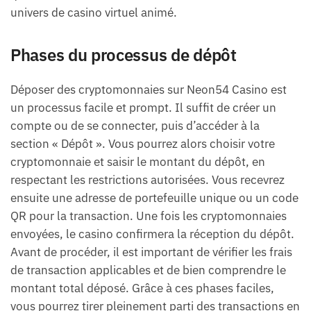
univers de casino virtuel animé.
Phases du processus de dépôt
Déposer des cryptomonnaies sur Neon54 Casino est
un processus facile et prompt. Il suffit de créer un
compte ou de se connecter, puis d’accéder à la
section « Dépôt ». Vous pourrez alors choisir votre
cryptomonnaie et saisir le montant du dépôt, en
respectant les restrictions autorisées. Vous recevrez
ensuite une adresse de portefeuille unique ou un code
QR pour la transaction. Une fois les cryptomonnaies
envoyées, le casino confirmera la réception du dépôt.
Avant de procéder, il est important de vérifier les frais
de transaction applicables et de bien comprendre le
montant total déposé. Grâce à ces phases faciles,
vous pourrez tirer pleinement parti des transactions en