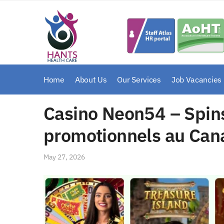
Skip
Skip
to
to
navigation
content
Home
About Us
Our Services
Job Vacancies
Casino Neon54 – Spins
promotionnels au Can
May 27, 2026