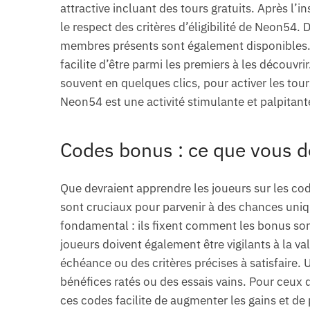
attractive incluant des tours gratuits. Après l’in
le respect des critères d’éligibilité de Neon54.
membres présents sont également disponibles. V
facilite d’être parmi les premiers à les découvrir.
souvent en quelques clics, pour activer les tour
Neon54 est une activité stimulante et palpitant
Codes bonus : ce que vous d
Que devraient apprendre les joueurs sur les c
sont cruciaux pour parvenir à des chances uni
fondamental : ils fixent comment les bonus sont
joueurs doivent également être vigilants à la va
échéance ou des critères précises à satisfaire.
bénéfices ratés ou des essais vains. Pour ceux 
ces codes facilite de augmenter les gains et d