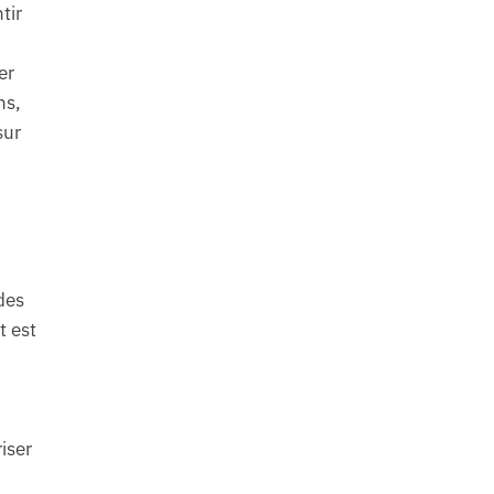
tir
er
ns,
sur
des
t est
iser