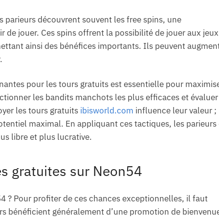
es parieurs découvrent souvent les free spins, une
ir de jouer. Ces spins offrent la possibilité de jouer aux jeu
ettant ainsi des bénéfices importants. Ils peuvent augmen
.
antes pour les tours gratuits est essentielle pour maximis
ctionner les bandits manchots les plus efficaces et évaluer
yer les tours gratuits
ibisworld.com
influence leur valeur ; 
otentiel maximal. En appliquant ces tactiques, les parieurs
us libre et plus lucrative.
s gratuites sur Neon54
 ? Pour profiter de ces chances exceptionnelles, il faut
urs bénéficient généralement d’une promotion de bienvenu