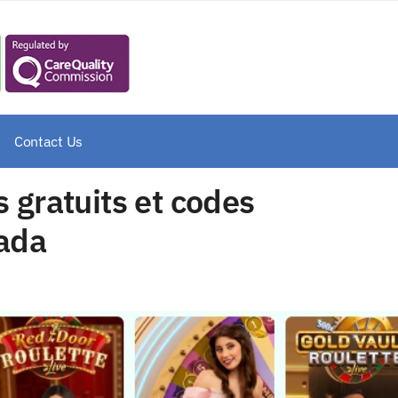
Contact Us
 gratuits et codes
ada