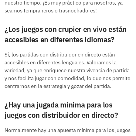
nuestro tiempo. ¡Es muy práctico para nosotros, ya
seamos tempraneros o trasnochadores!
¿Los juegos con crupier en vivo están
accesibles en diferentes idiomas?
Sí, los partidas con distribuidor en directo están
accesibles en diferentes lenguajes. Valoramos la
variedad, ya que enriquece nuestra vivencia de partida
y nos facilita jugar con comodidad, lo que nos permite
centrarnos en la estrategia y gozar del partida.
¿Hay una jugada mínima para los
juegos con distribuidor en directo?
Normalmente hay una apuesta mínima para los juegos