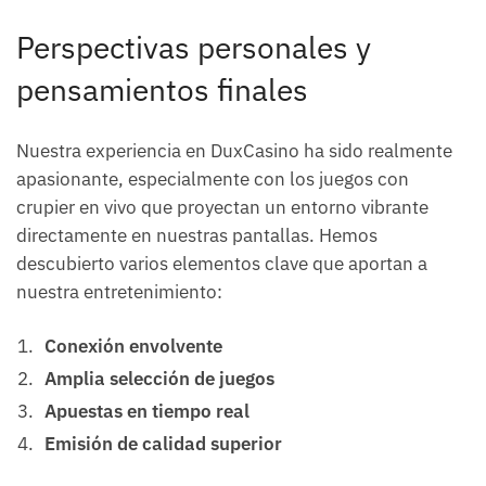
Perspectivas personales y
pensamientos finales
Nuestra experiencia en DuxCasino ha sido realmente
apasionante, especialmente con los juegos con
crupier en vivo que proyectan un entorno vibrante
directamente en nuestras pantallas. Hemos
descubierto varios elementos clave que aportan a
nuestra entretenimiento:
Conexión envolvente
Amplia selección de juegos
Apuestas en tiempo real
Emisión de calidad superior