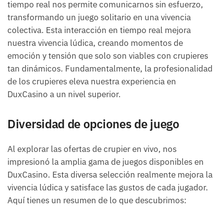
tiempo real nos permite comunicarnos sin esfuerzo,
transformando un juego solitario en una vivencia
colectiva. Esta interacción en tiempo real mejora
nuestra vivencia lúdica, creando momentos de
emoción y tensión que solo son viables con crupieres
tan dinámicos. Fundamentalmente, la profesionalidad
de los crupieres eleva nuestra experiencia en
DuxCasino a un nivel superior.
Diversidad de opciones de juego
Al explorar las ofertas de crupier en vivo, nos
impresionó la amplia gama de juegos disponibles en
DuxCasino. Esta diversa selección realmente mejora la
vivencia lúdica y satisface las gustos de cada jugador.
Aquí tienes un resumen de lo que descubrimos: