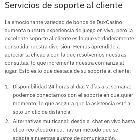
Servicios de soporte al cliente
La emocionante variedad de bonos de DuxCasino
aumenta nuestra experiencia de juego en vivo, pero la
excelente soporte al cliente es lo que verdaderamente
consolida nuestra diversión. Hemos aprendido a
apreciar la eficacia con la que resolvemos nuestras
consultas, lo que incrementa nuestra confianza al
jugar. Esto es lo que destaca de su soporte al cliente:
Disponibilidad 24 horas al día, 7 días a la semana:
podemos conectarnos con el soporte en cualquier
momento, lo que asegura que la asistencia esté a
solo un clic de distancia.
Alternativas multicanal: desde el chat en vivo hasta
el correo electrónico, hay un método que se
adapta a nuestras gustos de comunicación.