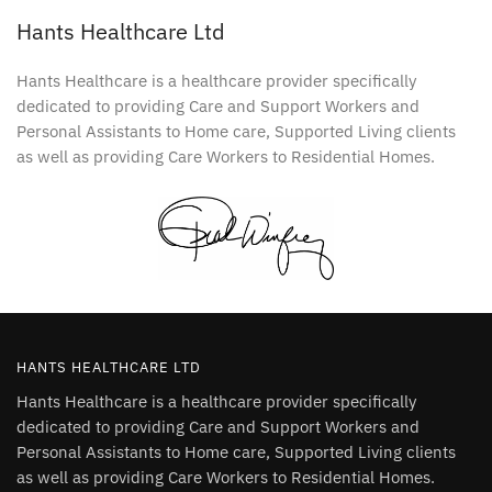
Hants Healthcare Ltd
Hants Healthcare is a healthcare provider specifically
dedicated to providing Care and Support Workers and
Personal Assistants to Home care, Supported Living clients
as well as providing Care Workers to Residential Homes.
HANTS HEALTHCARE LTD
Hants Healthcare is a healthcare provider specifically
dedicated to providing Care and Support Workers and
Personal Assistants to Home care, Supported Living clients
as well as providing Care Workers to Residential Homes.