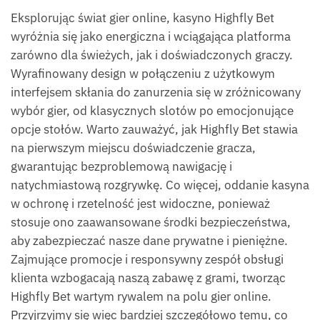
Eksplorując świat gier online, kasyno Highfly Bet
wyróżnia się jako energiczna i wciągająca platforma
zarówno dla świeżych, jak i doświadczonych graczy.
Wyrafinowany design w połączeniu z użytkowym
interfejsem skłania do zanurzenia się w zróżnicowany
wybór gier, od klasycznych slotów po emocjonujące
opcje stołów. Warto zauważyć, jak Highfly Bet stawia
na pierwszym miejscu doświadczenie gracza,
gwarantując bezproblemową nawigację i
natychmiastową rozgrywkę. Co więcej, oddanie kasyna
w ochronę i rzetelność jest widoczne, ponieważ
stosuje ono zaawansowane środki bezpieczeństwa,
aby zabezpieczać nasze dane prywatne i pieniężne.
Zajmujące promocje i responsywny zespół obsługi
klienta wzbogacają naszą zabawę z grami, tworząc
Highfly Bet wartym rywalem na polu gier online.
Przyjrzyjmy się więc bardziej szczegółowo temu, co