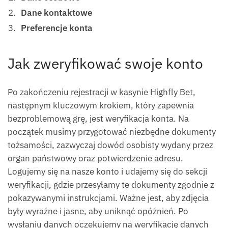
Dane kontaktowe
Preferencje konta
Jak zweryfikować swoje konto
Po zakończeniu rejestracji w kasynie Highfly Bet,
następnym kluczowym krokiem, który zapewnia
bezproblemową grę, jest weryfikacja konta. Na
początek musimy przygotować niezbędne dokumenty
tożsamości, zazwyczaj dowód osobisty wydany przez
organ państwowy oraz potwierdzenie adresu.
Logujemy się na nasze konto i udajemy się do sekcji
weryfikacji, gdzie przesyłamy te dokumenty zgodnie z
pokazywanymi instrukcjami. Ważne jest, aby zdjęcia
były wyraźne i jasne, aby uniknąć opóźnień. Po
wysłaniu danych oczekujemy na weryfikację danych