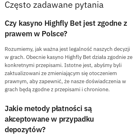
Często zadawane pytania
Czy kasyno Highfly Bet jest zgodne z
prawem w Polsce?
Rozumiemy, jak ważna jest legalność naszych decyzji
w grach. Obecnie kasyno Highfly Bet działa zgodnie ze
konkretnymi przepisami. Istotne jest, abyśmy byli
zaktualizowani ze zmieniającym się otoczeniem
prawnym, aby zapewnić, że nasze doświadczenia w
grach będą zgodne z przepisami i chronione.
Jakie metody płatności są
akceptowane w przypadku
depozytów?