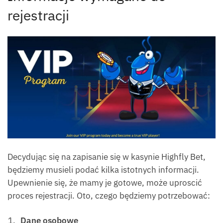
rejestracji
Decydując się na zapisanie się w kasynie Highfly Bet,
będziemy musieli podać kilka istotnych informacji.
Upewnienie się, że mamy je gotowe, może uproscić
proces rejestracji. Oto, czego będziemy potrzebować:
Dane osobowe