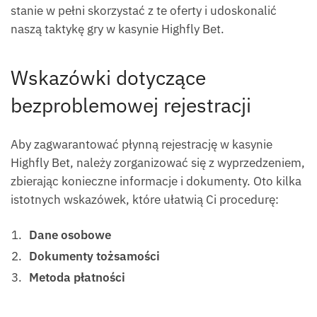
stanie w pełni skorzystać z te oferty i udoskonalić
naszą taktykę gry w kasynie Highfly Bet.
Wskazówki dotyczące
bezproblemowej rejestracji
Aby zagwarantować płynną rejestrację w kasynie
Highfly Bet, należy zorganizować się z wyprzedzeniem,
zbierając konieczne informacje i dokumenty. Oto kilka
istotnych wskazówek, które ułatwią Ci procedurę:
Dane osobowe
Dokumenty tożsamości
Metoda płatności