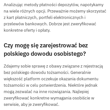
Analizując metody płatności depozytów, napotykamy
na wiele różnych opcji. Przeważnie możemy skorzystać
z kart płatniczych, portfeli elektronicznych i
przelewów bankowych. Dobrze jest zweryfikować
konkretne oferty i opłaty.
Czy mogę się zarejestrować bez
polskiego dowodu osobistego?
Zdajemy sobie sprawę z obawy związane z rejestracją
bez polskiego dowodu tożsamości. Generalnie
większość platform oczekuje okazania dokumentu
tożsamości w celu potwierdzenia. Niektóre jednak
mogą zezwalać na inne rozwiązania. Najlepiej
zweryfikować konkretne wymagania osobiście w
serwisie, aby je zweryfikować.