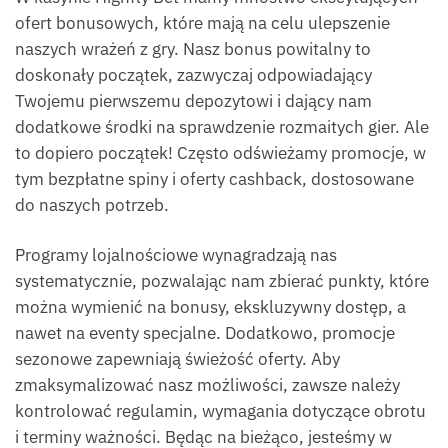
ofert bonusowych, które mają na celu ulepszenie
naszych wrażeń z gry. Nasz bonus powitalny to
doskonały początek, zazwyczaj odpowiadający
Twojemu pierwszemu depozytowi i dający nam
dodatkowe środki na sprawdzenie rozmaitych gier. Ale
to dopiero początek! Często odświeżamy promocje, w
tym bezpłatne spiny i oferty cashback, dostosowane
do naszych potrzeb.
Programy lojalnościowe wynagradzają nas
systematycznie, pozwalając nam zbierać punkty, które
można wymienić na bonusy, ekskluzywny dostęp, a
nawet na eventy specjalne. Dodatkowo, promocje
sezonowe zapewniają świeżość oferty. Aby
zmaksymalizować nasz możliwości, zawsze należy
kontrolować regulamin, wymagania dotyczące obrotu
i terminy ważności. Będąc na bieżąco, jesteśmy w